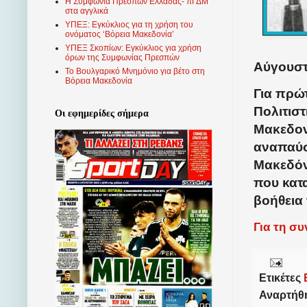
Η Συμφωνία Πρεσπών Ελλάδας- πΓΔΜ
στα αγγλικά
ΥΠΕΞ: Εγκύκλιος για τη χρήση του
ονόματος ‘Βόρεια Μακεδονία’
ΥΠΕΞ Σκοπίων: Εγκύκλιος για χρήση
όρων της Συμφωνίας Πρεσπών
Αύγουστ
Το Βουλγαρικό Μνημόνιο για βέτο στη
Βόρεια Μακεδονία
Για πρώ
Πολιτισ
Οι εφημερίδες σήμερα
Μακεδον
αναπαύσ
Μακεδόν
που κατ
βοήθεια
Για τη σ
Ετικέτες
Αναρτήθ