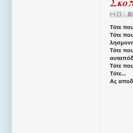
Σκο
Τότε πο
Τότε που
λησμονη
Τότε πο
αυταπόδε
Τότε πο
Τότε...
Ας αποδ