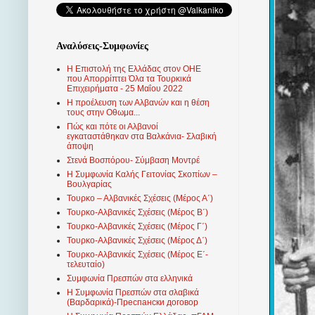
Αναλύσεις-Συμφωνίες
Η Επιστολή της Ελλάδας στον ΟΗΕ
που Απορρίπτει Όλα τα Τουρκικά
Επιχειρήματα - 25 Μαΐου 2022
Η προέλευση των Αλβανών και η θέση
τους στην Οθωμα...
Πώς και πότε οι Αλβανοί
εγκαταστάθηκαν στα Βαλκάνια- Σλαβική
άποψη
Στενά Βοσπόρου- Σύμβαση Μοντρέ
Η Συμφωνία Καλής Γειτονίας Σκοπίων –
Βουλγαρίας
Τουρκο – Αλβανικές Σχέσεις (Mέρος Α΄)
Τουρκο-Αλβανικές Σχέσεις (Μέρος Β΄)
Τουρκο-Αλβανικές Σχέσεις (Μέρος Γ΄)
Τουρκο-Αλβανικές Σχέσεις (Μέρος Δ΄)
Τουρκο-Αλβανικές Σχέσεις (Μέρος Ε΄-
τελευταίο)
Συμφωνία Πρεσπών στα ελληνικά
Η Συμφωνία Πρεσπών στα σλαβικά
(Βαρδαρικά)-Преспански договор