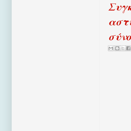
Συγ
αστ
σύν