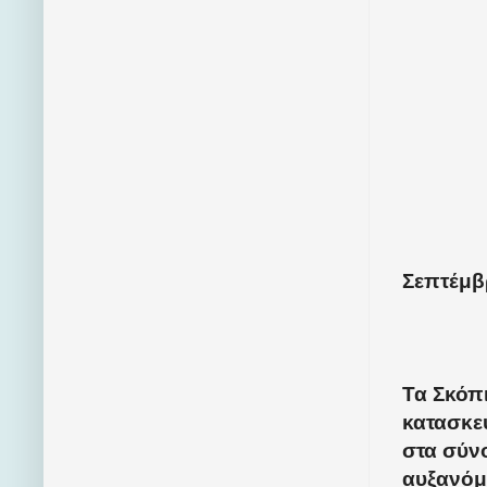
Σεπτέμβρ
Τα Σκόπι
κατασκε
στα σύν
αυξανόμ