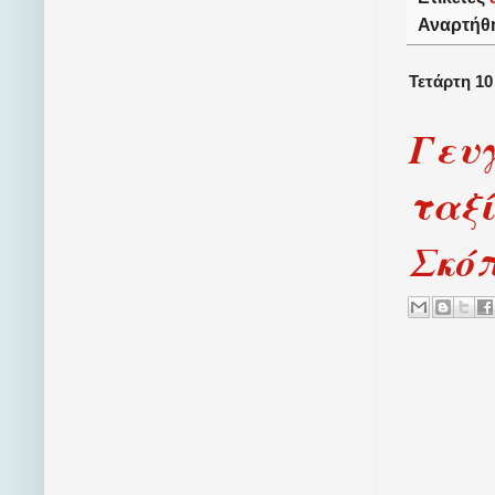
Αναρτήθ
Τετάρτη 1
Γευγ
ταξί
Σκό