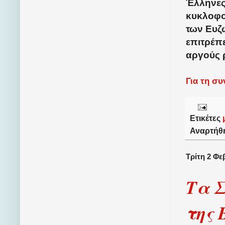
Έλληνες
κυκλοφο
των Ευζώ
επιτρέπ
αργούς 
Για τη σ
Ετικέτες
Αναρτήθ
Τρίτη 2 Φε
Τα Σ
της 