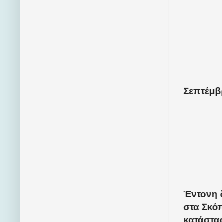
Σεπτέμβρ
Έντονη 
στα Σκό
κατάστασ