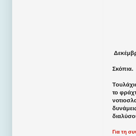
Δεκέμβρ
Σκόπια.
Τουλάχι
το φράχ
νοτιοσλ
δυνάμει
διαλύσο
Για τη σ