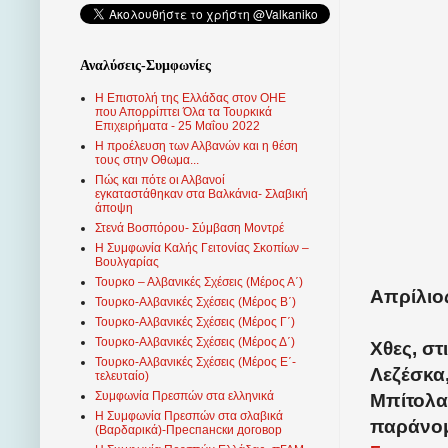
Αναλύσεις-Συμφωνίες
Η Επιστολή της Ελλάδας στον ΟΗΕ
που Απορρίπτει Όλα τα Τουρκικά
Επιχειρήματα - 25 Μαΐου 2022
Η προέλευση των Αλβανών και η θέση
τους στην Οθωμα...
Πώς και πότε οι Αλβανοί
εγκαταστάθηκαν στα Βαλκάνια- Σλαβική
άποψη
Στενά Βοσπόρου- Σύμβαση Μοντρέ
Η Συμφωνία Καλής Γειτονίας Σκοπίων –
Βουλγαρίας
Τουρκο – Αλβανικές Σχέσεις (Mέρος Α΄)
Απρίλιος
Τουρκο-Αλβανικές Σχέσεις (Μέρος Β΄)
Τουρκο-Αλβανικές Σχέσεις (Μέρος Γ΄)
Τουρκο-Αλβανικές Σχέσεις (Μέρος Δ΄)
Χθες, στ
Τουρκο-Αλβανικές Σχέσεις (Μέρος Ε΄-
Λεζέσκα
τελευταίο)
Συμφωνία Πρεσπών στα ελληνικά
Μπίτολα
Η Συμφωνία Πρεσπών στα σλαβικά
παράνομ
(Βαρδαρικά)-Преспански договор