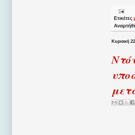
Ετικέτες
Αναρτήθ
Κυριακή 22
Ντόν
υποσ
μετ