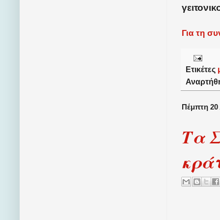
γειτονικ
Για τη σ
Ετικέτες
Αναρτήθ
Πέμπτη 20
Τα Σ
κράτ