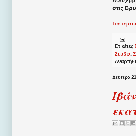
Λουξεμβ
στις Βρ
Για τη σ
Ετικέτες
Σερβία
,
Σ
Αναρτήθ
Δευτέρα 21
Ιβάν
εκα