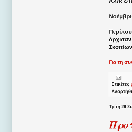
Κλικ στ
Νοέμβριο
Περίπου 
άρχισαν
Σκοπίων
Για τη σ
Ετικέτες
Αναρτήθ
Τρίτη 29 Σ
Προτ