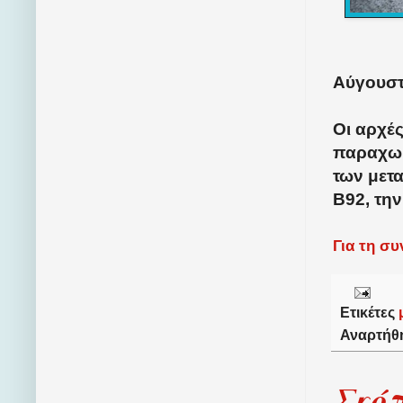
Αύγουστ
Οι αρχές
παραχωρ
των μετ
B
92, τη
Για τη σ
Ετικέτες
Αναρτήθ
Σκό