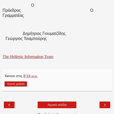
Ο
Πρόεδρος
Ο
Γραμματέας
Δημήτριος Γιουματζίδης
Γεώργιος Τσαμπούρης
The Hellenic Information Team
Xenon
στις
8:14 μ.μ.
Κοινή χρήση
‹
›
Αρχική σελίδα