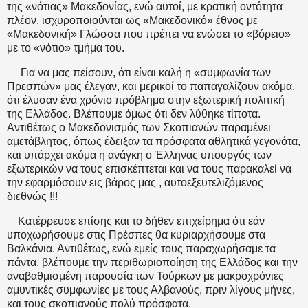
της «νότιας» Μακεδονίας, ενώ αυτοί, με κρατική οντότητα
πλέον, ισχυροποιούνται ως «Μακεδονικό» έθνος με
«Μακεδονική» Γλώσσα που πρέπει να ενώσει το «βόρειο»
με το «νότιο» τμήμα του.
Για να μας πείσουν, ότι είναι καλή η «συμφωνία των
Πρεσπών» μας έλεγαν, και μερικοί το παπαγαλίζουν ακόμα,
ότι έλυσαν ένα χρόνιο πρόβλημα στην εξωτερική πολιτική
της Ελλάδος. Βλέπουμε όμως ότι δεν λύθηκε τίποτα.
Αντιθέτως ο Μακεδονισμός των Σκοπιανών παραμένει
αμετάβλητος, όπως έδειξαν τα πρόσφατα αθλητικά γεγονότα,
και υπάρχει ακόμα η ανάγκη ο Έλληνας υπουργός των
εξωτερικών να τους επισκέπτεται και να τους παρακαλεί να
την εφαρμόσουν εις βάρος μας , αυτοεξευτελιζόμενος
διεθνώς !!!
Κατέρρευσε επίσης και το δήθεν επιχείρημα ότι εάν
υποχωρήσουμε στις Πρέσπες θα κυριαρχήσουμε στα
Βαλκάνια. Αντιθέτως, ενώ εμείς τους παραχωρήσαμε τα
πάντα, βλέπουμε την περιθωριοποίηση της Ελλάδος και την
αναβαθμισμένη παρουσία των Τούρκων με μακροχρόνιες
αμυντικές συμφωνίες με τους Αλβανούς, πριν λίγους μήνες,
και τους σκοπιανούς πολύ πρόσφατα.