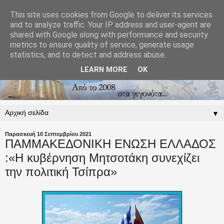
This site uses cookies from Google to deliver its services
and to analyze traffic. Your IP address and user-agent are
shared with Google along with performance and security
metrics to ensure quality of service, generate usage
statistics, and to detect and address abuse.
LEARN MORE
OK
▼
Παρασκευή 10 Σεπτεμβρίου 2021
ΠΑΜΜΑΚΕΔΟΝΙΚΗ ΕΝΩΣΗ ΕΛΛΑΔΟΣ
:«Η κυβέρνηση Μητσοτάκη συνεχίζει
την πολιτική Τσίπρα»