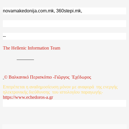
novamakedonija.com.mk, 360stepi.mk,
--
The Hellenic Information Team
©
Βαλκανικό
Περισκόπιο
-
Γιῶργος
Ἐχέδωρος
Επιτρέπεται
η
αναδημοσίευση
μόνον
με
αναφορά
της
ενεργής
ηλεκτρονικής
διεύθυνσης
του
ιστολογίου
παραγωγής
-
http
s
://www.echedoros-a.gr