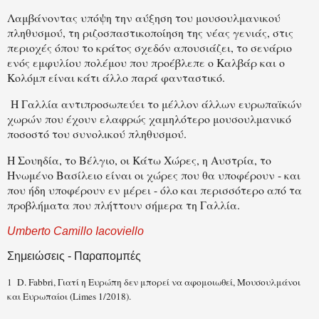
Λαμβάνοντας υπόψη την αύξηση του μουσουλμανικού
πληθυσμού, τη ριζοσπαστικοποίηση της νέας γενιάς, στις
περιοχές όπου το κράτος σχεδόν απουσιάζει, το σενάριο
ενός εμφυλίου πολέμου που προέβλεπε ο Καλβάρ και ο
Κολόμπ είναι κάτι άλλο παρά φανταστικό.
Η Γαλλία αντιπροσωπεύει το μέλλον άλλων ευρωπαϊκών
χωρών που έχουν ελαφρώς χαμηλότερο μουσουλμανικό
ποσοστό του συνολικού πληθυσμού.
Η Σουηδία, το Βέλγιο, οι Κάτω Χώρες, η Αυστρία, το
Ηνωμένο Βασίλειο είναι οι χώρες που θα υποφέρουν - και
που ήδη υποφέρουν εν μέρει - όλο και περισσότερο από τα
προβλήματα που πλήττουν σήμερα τη Γαλλία.
Umberto Camillo Iacoviello
Σημειώσεις - Παραπομπές
1 D. Fabbri, Γιατί η Ευρώπη δεν μπορεί να αφομοιωθεί, Μουσουλμάνοι
και Ευρωπαίοι (Limes 1/2018).