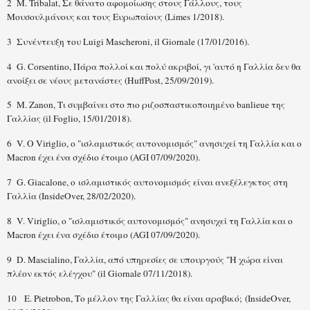
2 M. Tribalat, Σε θάνατο αφομοίωσης στους Γάλλους, τους
Μουσουλμάνους και τους Ευρωπαίους (Limes 1/2018).
3 Συνέντευξη του Luigi Mascheroni, il Giornale (17/01/2016).
4 G. Corsentino, Πάρα πολλοί και πολύ ακριβοί, γι 'αυτό η Γαλλία δεν θα
ανοίξει σε νέους μετανάστες (HuffPost, 25/09/2019).
5 M. Zanon, Τι συμβαίνει στο πιο ριζοσπαστικοποιημένο banlieue της
Γαλλίας (il Foglio, 15/01/2018).
6 V. Ο Viriglio, ο "ισλαμιστικός αυτονομισμός" ανησυχεί τη Γαλλία και ο
Macron έχει ένα σχέδιο έτοιμο (AGI 07/09/2020).
7 G. Giacalone, ο ισλαμιστικός αυτονομισμός είναι ανεξέλεγκτος στη
Γαλλία (InsideOver, 28/02/2020).
8 V. Viriglio, ο "ισλαμιστικός αυτονομισμός" ανησυχεί τη Γαλλία και ο
Macron έχει ένα σχέδιο έτοιμο (AGI 07/09/2020).
9 D. Mascialino, Γαλλία, από υπηρεσίες σε υπουργούς "Η χώρα είναι
πλέον εκτός ελέγχου" (il Giornale 07/11/2018).
10 E. Pietrobon, Το μέλλον της Γαλλίας θα είναι αραβικό; (InsideOver,