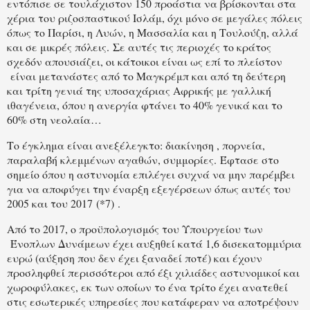
εντόπισε σε τουλάχιστον 150 προάστια να βρίσκονται στα
χέρια του ριζοσπαστικού Ισλάμ, όχι μόνο σε μεγάλες πόλεις
όπως το Παρίσι, η Λυών, η Μασσαλία και η Τουλούζη, αλλά
και σε μικρές πόλεις. Σε αυτές τις περιοχές το κράτος
σχεδόν απουσιάζει, οι κάτοικοι είναι ως επί το πλείστον
είναι μετανάστες από το Μαγκρέμπ και από τη δεύτερη
και τρίτη γενιά της υποσαχάριας Αφρικής με γαλλική
ιθαγένεια, όπου η ανεργία φτάνει το 40% γενικά και το
60% στη νεολαία…
Το έγκλημα είναι ανεξέλεγκτο: διακίνηση , πορνεία,
παραλαβή κλεμμένων αγαθών, συμμορίες. Έφτασε στο
σημείο όπου η αστυνομία επιλέγει συχνά να μην παρέμβει
για να αποφύγει την έναρξη εξεγέρσεων όπως αυτές του
2005 και του 2017 (*7) .
Από το 2017, ο προϋπολογισμός του Υπουργείου των
Ένοπλων Δυνάμεων έχει αυξηθεί κατά 1,6 δισεκατομμύρια
ευρώ (αύξηση που δεν έχει ξαναδεί ποτέ) και έχουν
προσληφθεί περισσότεροι από έξι χιλιάδες αστυνομικοί και
χωροφύλακες, εκ των οποίων το ένα τρίτο έχει ανατεθεί
στις εσωτερικές υπηρεσίες που κατάφεραν να αποτρέψουν