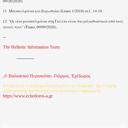
09/26/2020).
11 Μουσουλμάνοι και Ευρωπαίοι (Limes 1/2018) σελ. 14-16.
12
"Οι νέοι μουσουλμάνοι στη Γαλλία είναι πιο ριζοσπαστικοί από τους
γονείς τους" (Times, 09/09/2020).
--
The Hellenic Information Team
©
Βαλκανικό
Περισκόπιο
-
Γιῶργος
Ἐχέδωρος
Επιτρέπεται
η
αναδημοσίευση
μόνον
με
αναφορά
της
ενεργής
ηλεκτρονικής
διεύθυνσης
του
ιστολογίου
παραγωγής
-
http
s
://www.echedoros-a.gr