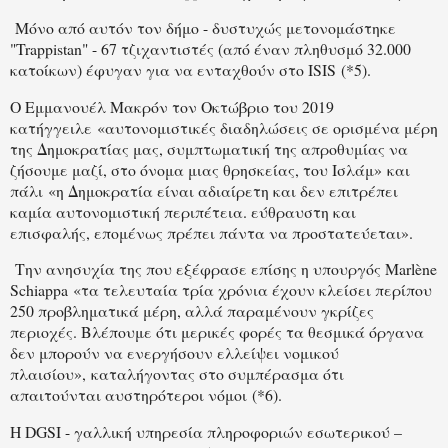
Μόνο από αυτόν τον δήμο - δυστυχώς μετονομάστηκε
"Trappistan" - 67 τζιχαντιστές (από έναν πληθυσμό 32.000
κατοίκων) έφυγαν για να ενταχθούν στο ISIS (*5).
Ο Εμμανουέλ Μακρόν τον Οκτώβριο του 2019
κατήγγειλε «αυτονομιστικές διαδηλώσεις σε ορισμένα μέρη
της Δημοκρατίας μας, συμπτωματική της απροθυμίας να
ζήσουμε μαζί, στο όνομα μιας θρησκείας, του Ισλάμ» και
πάλι «η Δημοκρατία είναι αδιαίρετη και δεν επιτρέπει
καμία αυτονομιστική περιπέτεια. εύθραυστη και
επισφαλής, επομένως πρέπει πάντα να προστατεύεται».
Την ανησυχία της που εξέφρασε επίσης η υπουργός Marlène
Schiappa «τα τελευταία τρία χρόνια έχουν κλείσει περίπου
250 προβληματικά μέρη, αλλά παραμένουν γκρίζες
περιοχές. Βλέπουμε ότι μερικές φορές τα θεσμικά όργανα
δεν μπορούν να ενεργήσουν ελλείψει νομικού
πλαισίου», καταλήγοντας στο συμπέρασμα ότι
απαιτούνται αυστηρότεροι νόμοι (*6).
Η DGSI - γαλλική υπηρεσία πληροφοριών εσωτερικού –