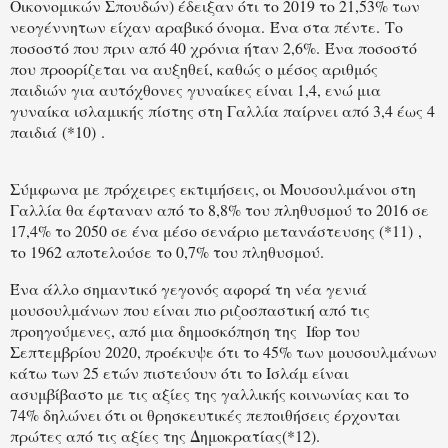
Οικονομικών Σπουδών) έδειξαν ότι το 2019 το 21,53% των
νεογέννητων είχαν αραβικό όνομα. Ένα στα πέντε. Το
ποσοστό που πριν από 40 χρόνια ήταν 2,6%. Ένα ποσοστό
που προορίζεται να αυξηθεί, καθώς ο μέσος αριθμός
παιδιών για αυτόχθονες γυναίκες είναι 1,4, ενώ μια
γυναίκα ισλαμικής πίστης στη Γαλλία παίρνει από 3,4 έως 4
παιδιά (*10) .
Σύμφωνα με πρόχειρες εκτιμήσεις, οι Μουσουλμάνοι στη
Γαλλία θα έφταναν από το 8,8% του πληθυσμού το 2016 σε
17,4% το 2050 σε ένα μέσο σενάριο μετανάστευσης (*11) ,
το 1962 αποτελούσε το 0,7% του πληθυσμού.
Ένα άλλο σημαντικό γεγονός αφορά τη νέα γενιά
μουσουλμάνων που είναι πιο ριζοσπαστική από τις
προηγούμενες, από μια δημοσκόπηση της
Ifop του
Σεπτεμβρίου 2020, προέκυψε ότι το 45% των μουσουλμάνων
κάτω των 25 ετών πιστεύουν ότι το Ισλάμ είναι
ασυμβίβαστο με τις αξίες της γαλλικής κοινωνίας και το
74% δηλώνει ότι οι θρησκευτικές πεποιθήσεις έρχονται
πρώτες από τις αξίες της Δημοκρατίας(*12).