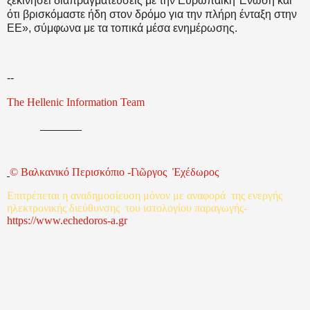
ξεκινήσει διαπραγματεύσεις με την Ευρωπαϊκή Ένωση και
ότι βρισκόμαστε ήδη στον δρόμο για την πλήρη ένταξη στην
ΕΕ», σύμφωνα με τα τοπικά μέσα ενημέρωσης.
--
The Hellenic Information Team
©
Βαλκανικό
Περισκόπιο
-
Γιῶργος
Ἐχέδωρος
Επιτρέπεται
η
αναδημοσίευση
μόνον
με
αναφορά
της
ενεργής
ηλεκτρονικής
διεύθυνσης
του
ιστολογίου
παραγωγής
-
http
s
://www.echedoros-a.gr