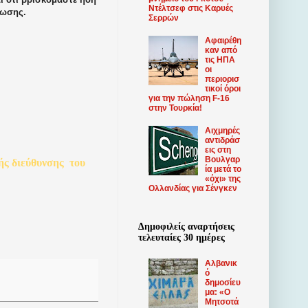
Ντέλτσεφ στις Καρυές
ρωσης.
Σερρών
Αφαιρέθη
καν από
τις ΗΠΑ
οι
περιορισ
τικοί όροι
για την πώληση F-16
στην Τουρκία!
Αιχμηρές
αντιδράσ
εις στη
Βουλγαρ
ής
διεύθυνσης
του
ία μετά το
«όχι» της
Ολλανδίας για Σένγκεν
Δημοφιλείς αναρτήσεις
τελευταίες 30 ημέρες
Αλβανικ
ό
δημοσίευ
μα: «Ο
Μητσοτά