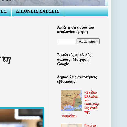
ΤΕΣ
ΔΙΕΘΝΕΙΣ ΣΧΕΣΕΙΣ
Αναζήτηση αυτού του
ιστολογίου (χώρα)
τη
Συνολικές προβολές
σελίδας -Μέτρηση
Google
Δημοφιλείς αναρτήσεις
εβδομάδας
«Σχέδιο
Ελλάδας
και
Βουλγαρ
ίας κατά
της
Τουρκίας»
Γιατί το