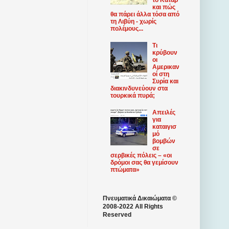
και πώς
θα πάρει άλλα τόσα από
τη Λιβύη - χωρίς
πολέμους...
Τι
κρύβουν
οι
Αμερικαν
οί στη
Συρία και
διακινδυνεύουν στα
τουρκικά πυρά;
Απειλές
για
καταιγισ
μό
βομβών
σε
σερβικές πόλεις – «οι
δρόμοι σας θα γεμίσουν
πτώματα»
Πνευματικά Δικαιώματα ©
2008-2022 All Rights
Reserved