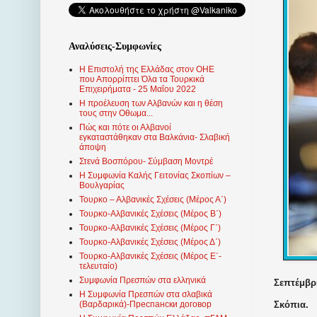
Αναλύσεις-Συμφωνίες
Η Επιστολή της Ελλάδας στον ΟΗΕ
που Απορρίπτει Όλα τα Τουρκικά
Επιχειρήματα - 25 Μαΐου 2022
Η προέλευση των Αλβανών και η θέση
τους στην Οθωμα...
Πώς και πότε οι Αλβανοί
εγκαταστάθηκαν στα Βαλκάνια- Σλαβική
άποψη
Στενά Βοσπόρου- Σύμβαση Μοντρέ
Η Συμφωνία Καλής Γειτονίας Σκοπίων –
Βουλγαρίας
Τουρκο – Αλβανικές Σχέσεις (Mέρος Α΄)
Τουρκο-Αλβανικές Σχέσεις (Μέρος Β΄)
Τουρκο-Αλβανικές Σχέσεις (Μέρος Γ΄)
Τουρκο-Αλβανικές Σχέσεις (Μέρος Δ΄)
Τουρκο-Αλβανικές Σχέσεις (Μέρος Ε΄-
τελευταίο)
Συμφωνία Πρεσπών στα ελληνικά
Σεπτέμβρι
Η Συμφωνία Πρεσπών στα σλαβικά
Σκόπια.
(Βαρδαρικά)-Преспански договор