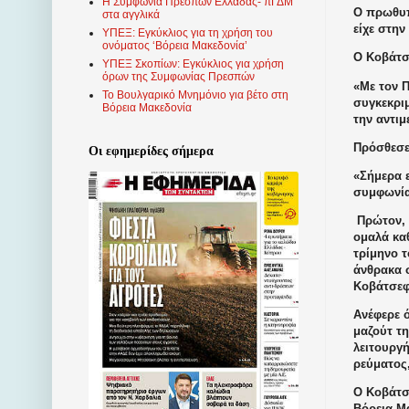
Η Συμφωνία Πρεσπών Ελλάδας- πΓΔΜ
Ο πρωθυπ
στα αγγλικά
είχε στη
ΥΠΕΞ: Εγκύκλιος για τη χρήση του
ονόματος ‘Βόρεια Μακεδονία’
Ο Κοβάτ
ΥΠΕΞ Σκοπίων: Εγκύκλιος για χρήση
όρων της Συμφωνίας Πρεσπών
«Με τον 
Το Βουλγαρικό Μνημόνιο για βέτο στη
συγκεκρι
Βόρεια Μακεδονία
την αντιμ
Πρόσθεσε
Οι εφημερίδες σήμερα
«Σήμερα 
συμφωνία
Πρώτον, 
ομαλά καθ
τρίμηνο 
άνθρακα σ
Κοβάτσεφ
Ανέφερε ό
μαζούτ τ
λειτουργ
ρεύματος,
Ο Κοβάτσ
Βόρεια Μ