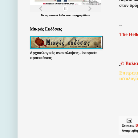
στον δρό
Τα
πρωτοσέλιδα
των
εφημερίδων
--
Μικρές Εκδόσεις
The Hell
Αρχαιολογικές ανακαλύψεις - Ιστορικές
προεκτάσεις
©
Βαλκ
Επιτρέπ
ιστολογί
Ετικέτες
Β
Αναρτήθη