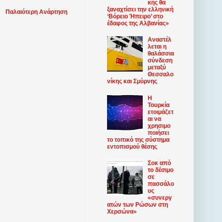
κης θα
ξαναχτίσει την ελληνική
Παλαιότερη Ανάρτηση
‘Βόρειο Ήπειρο’ στο
έδαφος της Αλβανίας»
Αναστέλ
λεται η
θαλάσσια
σύνδεση
μεταξύ
Θεσσαλο
νίκης και Σμύρνης
Η
Τουρκία
ετοιμάζετ
αι να
χρησιμο
ποιήσει
το τοπικό της σύστημα
εντοπισμού θέσης
Σοκ από
το δέσιμο
σε
πασσάλο
υς
«συνεργ
ατών των Ρώσων στη
Χερσώνα»