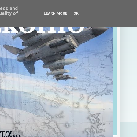
ress and
ality of
LEARN MORE
OK