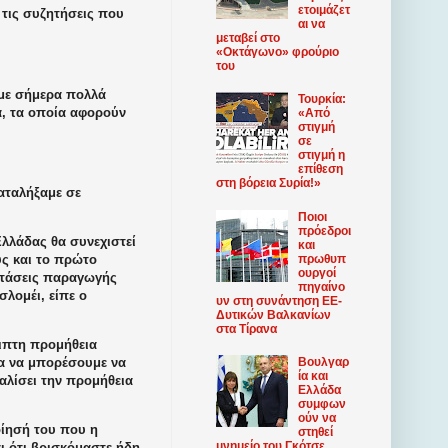
ετοιμάζετ
τις συζητήσεις που
αι να
μεταβεί στο
«Οκτάγωνο» φρούριο
του
με σήμερα πολλά
Τουρκία:
α, τα οποία αφορούν
«Από
στιγμή
σε
στιγμή η
επίθεση
στη βόρεια Συρία!»
αταλήξαμε σε
Ποιοι
πρόεδροι
Ελλάδας θα συνεχιστεί
και
πρωθυπ
υς και το πρώτο
ουργοί
αστάσεις παραγωγής
πηγαίνο
λομέι, είπε ο
υν στη συνάντηση ΕΕ-
Δυτικών Βαλκανίων
στα Τίρανα
ειπτη προμήθεια
Βουλγαρ
ια να μπορέσουμε να
ία και
αλίσει την προμήθεια
Ελλάδα
συμφων
ούν να
ίησή του που η
στηθεί
μνημείο του Γκότσε
ι ότι βρισκόμαστε ήδη