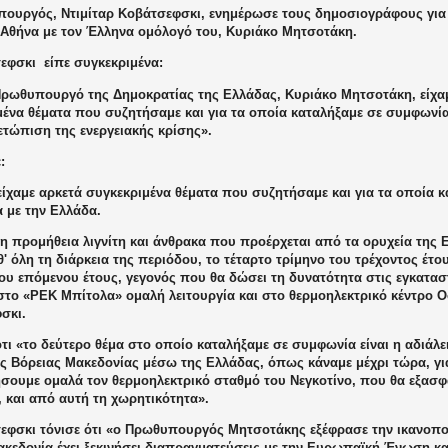
ουργός, Ντιμίταρ Κοβάτσεφσκι, ενημέρωσε τους δημοσιογράφους για 
ν Αθήνα με τον Έλληνα ομόλογό του, Κυριάκο Μητσοτάκη.
σεφσκι
είπε συγκεκριμένα:
Πρωθυπουργό της Δημοκρατίας της Ελλάδας, Κυριάκο Μητσοτάκη, είχα
μένα θέματα που συζητήσαμε και για τα οποία καταλήξαμε σε συμφωνί
ετώπιση της ενεργειακής κρίσης».
:
είχαμε αρκετά συγκεκριμένα θέματα που συζητήσαμε και για τα οποία κ
 με την Ελλάδα.
η προμήθεια λιγνίτη και άνθρακα που προέρχεται από τα ορυχεία της 
' όλη τη διάρκεια της περιόδου, το τέταρτο τρίμηνο του τρέχοντος έτο
του επόμενου έτους, γεγονός που θα δώσει τη δυνατότητα στις εγκατ
το «ΡΕΚ Μπίτολα» ομαλή λειτουργία και στο θερμοηλεκτρικό κέντρο Οσ
σκι.
τι «το δεύτερο θέμα στο οποίο καταλήξαμε σε συμφωνία είναι η αδιάλ
ης Βόρειας Μακεδονίας μέσω της Ελλάδας, όπως κάναμε μέχρι τώρα, γ
ήσουμε ομαλά τον θερμοηλεκτρικό σταθμό του Νεγκοτίνο, που θα εξασφ
 και από αυτή τη χωρητικότητα».
εφσκι τόνισε ότι «ο Πρωθυπουργός Μητσοτάκης εξέφρασε την ικανοπο
ακεδονία έχει ξεκινήσει διαπραγματεύσεις με την Ευρωπαϊκή Ένωση κα