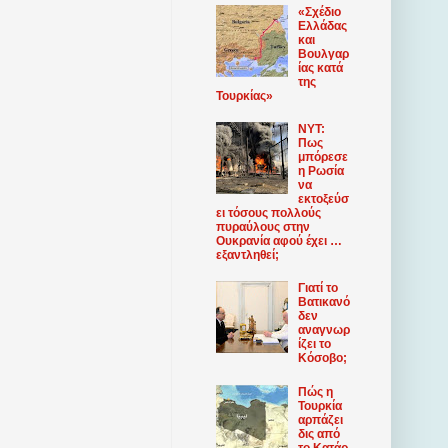
«Σχέδιο
Ελλάδας
και
Βουλγαρ
ίας κατά
της
Τουρκίας»
NYT:
Πως
μπόρεσε
η Ρωσία
να
εκτοξεύσ
ει τόσους πολλούς
πυραύλους στην
Ουκρανία αφού έχει …
εξαντληθεί;
Γιατί το
Βατικανό
δεν
αναγνωρ
ίζει το
Κόσοβο;
Πώς η
Τουρκία
αρπάζει
δις από
το Κατάρ