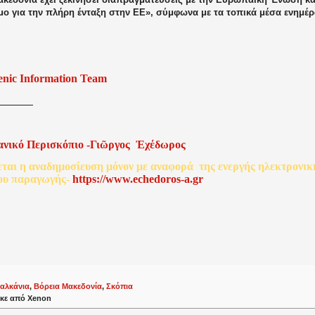
μο για την πλήρη ένταξη στην ΕΕ», σύμφωνα με τα τοπικά μέσα ενημέ
enic Information Team
ανικό
Περισκόπιο
-
Γιῶργος
Ἐχέδωρος
εται
η
αναδημοσίευση
μόνον
με
αναφορά
της
ενεργής
ηλεκτρονικ
ου
παραγωγής
-
http
s
://www.echedoros-a.gr
αλκάνια
,
Βόρεια Μακεδονία
,
Σκόπια
κε από
Xenon