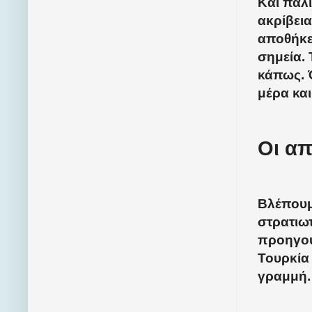
Και πάλ
ακρίβει
αποθήκε
σημεία. 
κάπως. 
μέρα και
Οι απ
Βλέπουμ
στρατιω
προηγούμ
Τουρκία 
γραμμή.