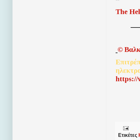
The Hel
©
Βαλκ
Επιτρέπ
ηλεκτρ
http
s
:/
Ετικέτες