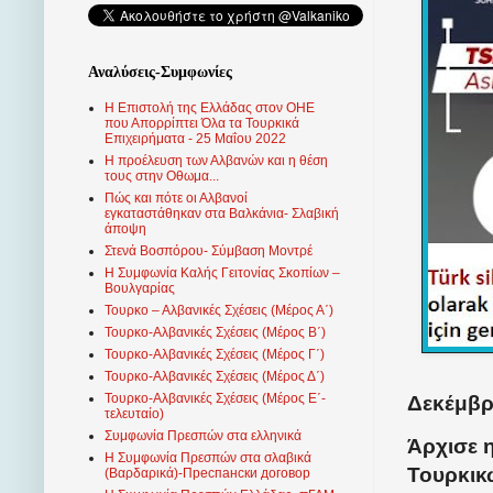
Αναλύσεις-Συμφωνίες
Η Επιστολή της Ελλάδας στον ΟΗΕ
που Απορρίπτει Όλα τα Τουρκικά
Επιχειρήματα - 25 Μαΐου 2022
Η προέλευση των Αλβανών και η θέση
τους στην Οθωμα...
Πώς και πότε οι Αλβανοί
εγκαταστάθηκαν στα Βαλκάνια- Σλαβική
άποψη
Στενά Βοσπόρου- Σύμβαση Μοντρέ
Η Συμφωνία Καλής Γειτονίας Σκοπίων –
Βουλγαρίας
Τουρκο – Αλβανικές Σχέσεις (Mέρος Α΄)
Τουρκο-Αλβανικές Σχέσεις (Μέρος Β΄)
Τουρκο-Αλβανικές Σχέσεις (Μέρος Γ΄)
Τουρκο-Αλβανικές Σχέσεις (Μέρος Δ΄)
Τουρκο-Αλβανικές Σχέσεις (Μέρος Ε΄-
Δεκέμβρι
τελευταίο)
Συμφωνία Πρεσπών στα ελληνικά
Άρχισε 
Η Συμφωνία Πρεσπών στα σλαβικά
Τουρκικ
(Βαρδαρικά)-Преспански договор