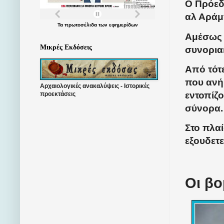
Ο Πρόεδρ
αλ Αράμπ
Τα
πρωτοσέλιδα
των
εφημερίδων
Αμέσως 
Μικρές Εκδόσεις
συνορια
Από τότ
που ανή
Αρχαιολογικές ανακαλύψεις - Ιστορικές
εντοπίζο
προεκτάσεις
σύνορα.
Στο πλαί
εξουδετε
Οι β