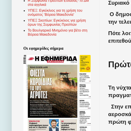
Η Συμφωνία Πρεσπών Ελλάδας- πΓΔΜ
Συριακό 
στα αγγλικά
ΥΠΕΞ: Εγκύκλιος για τη χρήση του
Ο δημο
ονόματος ‘Βόρεια Μακεδονία’
ΥΠΕΞ Σκοπίων: Εγκύκλιος για χρήση
την τελε
όρων της Συμφωνίας Πρεσπών
Το Βουλγαρικό Μνημόνιο για βέτο στη
Πότε λο
Βόρεια Μακεδονία
επιτεθο
Οι εφημερίδες σήμερα
Πρώτ
Τη νύχτα
πραγματ
Στην επι
αεροσκά
πρώτη φ