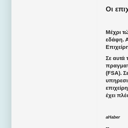
Οι επι
Μέχρι τώ
εδάφη. 
Επιχείρ
Σε αυτά 
πραγματ
(FSA). Σ
υπηρεσι
επιχείρ
έχει πλέ
aHaber
--