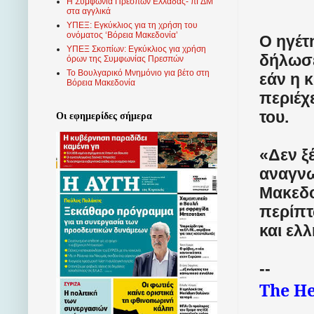
Η Συμφωνία Πρεσπών Ελλάδας- πΓΔΜ
στα αγγλικά
ΥΠΕΞ: Εγκύκλιος για τη χρήση του
ονόματος ‘Βόρεια Μακεδονία’
Ο ηγέτ
ΥΠΕΞ Σκοπίων: Εγκύκλιος για χρήση
δήλωσε
όρων της Συμφωνίας Πρεσπών
Το Βουλγαρικό Μνημόνιο για βέτο στη
εάν η 
Βόρεια Μακεδονία
περιέχ
του.
Οι εφημερίδες σήμερα
«Δεν ξέ
αναγνω
Μακεδο
περίπτ
και ελ
--
The He