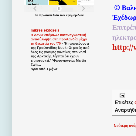
©
Βαλκ
Ἐχέδωρ
Τα
πρωτοσέλιδα
των
εφημερίδων
Επιτρέπ
mikres ekdoseis
Η Δανία επέβαλλε καταναγκαστική
ηλεκτρ
αντισύλληψη στη Γροιλανδία μέχρι
τη δεκαετία του ‘70
-
*Η πρωτεύουσα
http:/
της Γροιλανδίας Nuuk: Οι μισές από
όλες τις γόνιμες γυναίκες στο νησί
της Αρκτικής λέγεται ότι έχουν
επηρεαστεί.* *Φωτογραφία: Martin
Zwic...
Πριν από 1 μήνα
Ετικέτες
Αναρτήθ
Νεότερη ανά