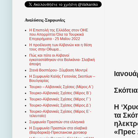
Αναλύσεις-Συμφωνίες
Η Επιστολή της Ελλάδας στον ΟΗΕ
που Απορρίπτει Όλα τα Τουρκικά
Επιχειρήματα - 25 Μαΐου 2022
Η προέλευση των Αλβανών και η θέση
τους στην Οθωμα...
Πώς και πότε οι Αλβανοί
εγκαταστάθηκαν στα Βαλκάνια- Σλαβική
άποψη
Στενά Βοσπόρου- Σύμβαση Μοντρέ
Ιανουάρ
Η Συμφωνία Καλής Γειτονίας Σκοπίων –
Βουλγαρίας
Τουρκο – Αλβανικές Σχέσεις (Mέρος Α΄)
Σκόπια
Τουρκο-Αλβανικές Σχέσεις (Μέρος Β΄)
Τουρκο-Αλβανικές Σχέσεις (Μέρος Γ΄)
Η ‘Χρυ
Τουρκο-Αλβανικές Σχέσεις (Μέρος Δ΄)
Τουρκο-Αλβανικές Σχέσεις (Μέρος Ε΄-
τα Σκό
τελευταίο)
ηλεκτρ
Συμφωνία Πρεσπών στα ελληνικά
Η Συμφωνία Πρεσπών στα σλαβικά
«Прес 
(Βαρδαρικά)-Преспански договор