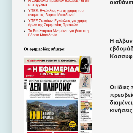
Η Συμφωνία Πρεσπών Ελλάδας- πΓΔΜ
αισθάνε
στα αγγλικά
ΥΠΕΞ: Εγκύκλιος για τη χρήση του
ονόματος ‘Βόρεια Μακεδονία’
ΥΠΕΞ Σκοπίων: Εγκύκλιος για χρήση
όρων της Συμφωνίας Πρεσπών
Το Βουλγαρικό Μνημόνιο για βέτο στη
Βόρεια Μακεδονία
Η αλβαν
εβδομάδ
Οι εφημερίδες σήμερα
Κοσσυφο
Οι ίδιε
πρεσβεί
διαμένει
κινήσει