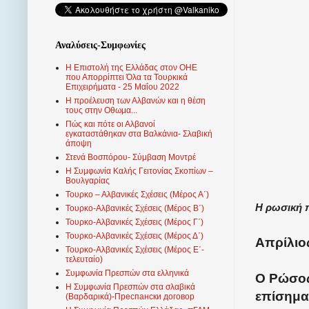
Αναλύσεις-Συμφωνίες
Η Επιστολή της Ελλάδας στον ΟΗΕ
που Απορρίπτει Όλα τα Τουρκικά
Επιχειρήματα - 25 Μαΐου 2022
Η προέλευση των Αλβανών και η θέση
τους στην Οθωμα...
Πώς και πότε οι Αλβανοί
εγκαταστάθηκαν στα Βαλκάνια- Σλαβική
άποψη
Στενά Βοσπόρου- Σύμβαση Μοντρέ
Η Συμφωνία Καλής Γειτονίας Σκοπίων –
Βουλγαρίας
Τουρκο – Αλβανικές Σχέσεις (Mέρος Α΄)
Η ρωσική π
Τουρκο-Αλβανικές Σχέσεις (Μέρος Β΄)
Τουρκο-Αλβανικές Σχέσεις (Μέρος Γ΄)
Τουρκο-Αλβανικές Σχέσεις (Μέρος Δ΄)
Απρίλιος
Τουρκο-Αλβανικές Σχέσεις (Μέρος Ε΄-
τελευταίο)
Συμφωνία Πρεσπών στα ελληνικά
Ο Ρώσος
Η Συμφωνία Πρεσπών στα σλαβικά
επίσημα
(Βαρδαρικά)-Преспански договор