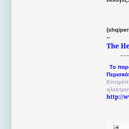
(shqiper
--
The He
Το παρ
Περισκό
Επιτρέπ
ηλεκτρο
http://