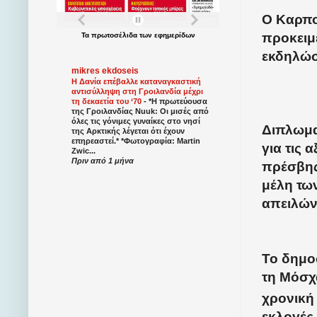
Ο Καρπο
προκειμ
Τα
πρωτοσέλιδα
των
εφημερίδων
εκδηλώσε
mikres ekdoseis
Η Δανία επέβαλλε καταναγκαστική
αντισύλληψη στη Γροιλανδία μέχρι
τη δεκαετία του ‘70
-
*Η πρωτεύουσα
της Γροιλανδίας Nuuk: Οι μισές από
όλες τις γόνιμες γυναίκες στο νησί
Διπλωμα
της Αρκτικής λέγεται ότι έχουν
επηρεαστεί.* *Φωτογραφία: Martin
για τις 
Zwic...
Πριν από 1 μήνα
πρέσβης
μέλη τω
απειλών
Το δημο
τη Μόσχ
χρονική 
εκλογές.