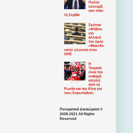
Πούτιν
εκνευρίζ
ουν πάλι
τη Σερβία
Σκόπια:
«Φόβοι»
για
αλλαγή
του όρου
«Μακεδο
νική» γλώσσα στον
ΟΗΕ
Η
Τουρκία
είναι πιο
σοβαρή
απειλή
από τη
Ρωσία και την Κίνα για
τους Ευρωπαίους
Πνευματικά Δικαιώματα ©
2008-2021 All Rights
Reserved