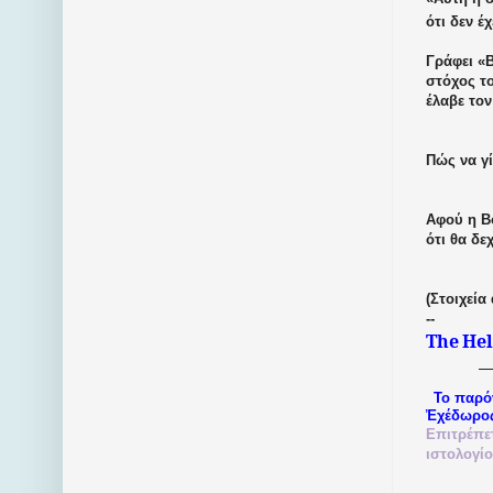
ότι δεν έ
Γράφει «Β
στόχος το
έλαβε τον
Πώς να γ
Αφού η Βο
ότι θα δ
(Στοιχεία
--
The
Hel
Το παρό
Ἐχέδωρο
Επιτρέπε
ιστολογί