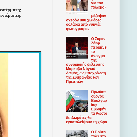
για τον
πόλεμο»
κεντέρμπεη;
-
κεντέρμπεη.
μάζεψαν
σχεδόν 800 χιλιάδες
δολάρια από γυμνές
φωτογραφίες
Ο Ζόραν
Ζάεφ
περιμένει
το
άνοιγμα
της
συνοριακής διέλευσης
Μάρκοβα Νόγκα/
Λαιμός, ως υποχρέωση
της Συμφωνίας των
Πρεσπών
Πρωθυπ
ουργός
Βουλγαρ
ίας:
Εβδομήν
τα Ρώσοι
διπλωμάτες θα
εγκαταλείψουν τη χώρα
Ο Πούτιν
πάει στο