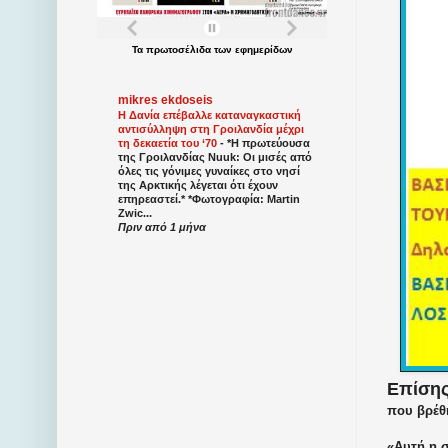
Τα
πρωτοσέλιδα
των
εφημερίδων
mikres ekdoseis
Η Δανία επέβαλλε καταναγκαστική
αντισύλληψη στη Γροιλανδία μέχρι
τη δεκαετία του ‘70
-
*Η πρωτεύουσα
της Γροιλανδίας Nuuk: Οι μισές από
όλες τις γόνιμες γυναίκες στο νησί
της Αρκτικής λέγεται ότι έχουν
επηρεαστεί.* *Φωτογραφία: Martin
Zwic...
Πριν από 1 μήνα
Επίσης
που βρέθη
«Αυτή η 