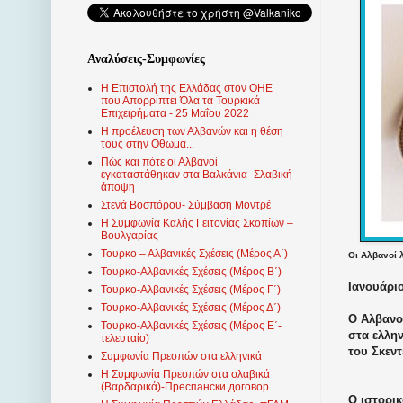
Αναλύσεις-Συμφωνίες
Η Επιστολή της Ελλάδας στον ΟΗΕ
που Απορρίπτει Όλα τα Τουρκικά
Επιχειρήματα - 25 Μαΐου 2022
Η προέλευση των Αλβανών και η θέση
τους στην Οθωμα...
Πώς και πότε οι Αλβανοί
εγκαταστάθηκαν στα Βαλκάνια- Σλαβική
άποψη
Στενά Βοσπόρου- Σύμβαση Μοντρέ
Η Συμφωνία Καλής Γειτονίας Σκοπίων –
Βουλγαρίας
Τουρκο – Αλβανικές Σχέσεις (Mέρος Α΄)
Οι Αλβανοί λ
Τουρκο-Αλβανικές Σχέσεις (Μέρος Β΄)
Ιανουάριο
Τουρκο-Αλβανικές Σχέσεις (Μέρος Γ΄)
Τουρκο-Αλβανικές Σχέσεις (Μέρος Δ΄)
Ο Αλβανοτ
Τουρκο-Αλβανικές Σχέσεις (Μέρος Ε΄-
στα ελλην
τελευταίο)
του Σκεν
Συμφωνία Πρεσπών στα ελληνικά
Η Συμφωνία Πρεσπών στα σλαβικά
(Βαρδαρικά)-Преспански договор
Ο ιστορι