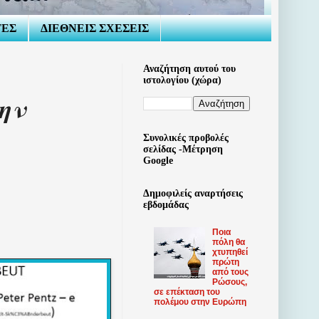
ΤΕΣ
ΔΙΕΘΝΕΙΣ ΣΧΕΣΕΙΣ
Αναζήτηση αυτού του
ιστολογίου (χώρα)
ην
Συνολικές προβολές
σελίδας -Μέτρηση
Google
Δημοφιλείς αναρτήσεις
εβδομάδας
Ποια
πόλη θα
χτυπηθεί
πρώτη
από τους
Ρώσους,
σε επέκταση του
πολέμου στην Ευρώπη