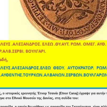
,
ο ιστορικός ερευνητής Έτνορ Τσανάι (Etnor Canaj) έγραψε για αυτήν
κε στο Εθνικό Μουσείο της Δανίας, στη σελίδα του:
σφραγίδα, η οποία θεωρήθηκε ως σφραγίδα του Σκεντέρμπεη, είναι πλ