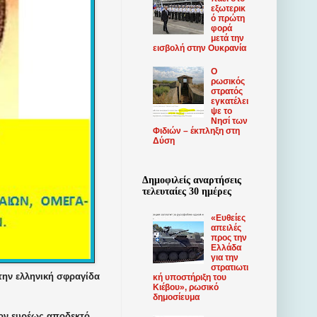
εξωτερικ
ό πρώτη
φορά
μετά την
εισβολή στην Ουκρανία
Ο
ρωσικός
στρατός
εγκατέλει
ψε το
Νησί των
Φιδιών – έκπληξη στη
Δύση
Δημοφιλείς αναρτήσεις
τελευταίες 30 ημέρες
«Ευθείες
απειλές
προς την
Ελλάδα
για την
στρατιωτι
 την ελληνική σφραγίδα
κή υποστήριξη του
Κιέβου», ρωσικό
δημοσίευμα
έον ευρέως αποδεκτό