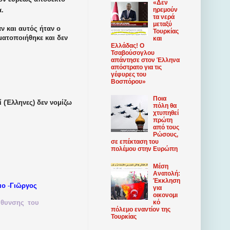
«Δεν
.
ηρεμούν
τα νερά
μεταξύ
ν και αυτός ήταν ο
Τουρκίας
ματοποιήθηκε και δεν
και
Ελλάδας! Ο
Τσαβούσογλου
απάντησε στον Έλληνα
απόστρατο για τις
γέφυρες του
Βοσπόρου»
Ποια
ί (Έλληνες) δεν νομίζω
πόλη θα
χτυπηθεί
πρώτη
από τους
Ρώσους,
σε επέκταση του
πολέμου στην Ευρώπη
Μέση
Ανατολή:
Έκκληση
-
ιο
Γιῶργος
για
οικονομι
κό
ύθυνσης
του
πόλεμο εναντίον της
Τουρκίας