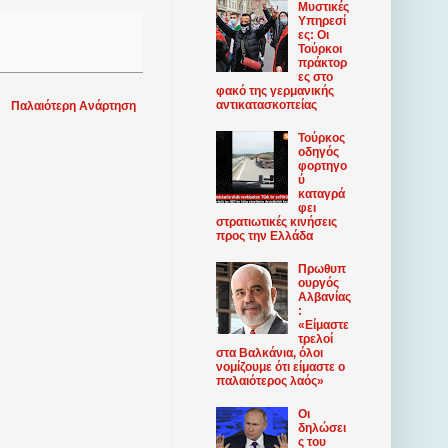
Μυστικές
Υπηρεσί
ες: Οι
Τούρκοι
πράκτορ
ες στο
φακό της γερμανικής
αντικατασκοπείας
Παλαιότερη Ανάρτηση
Τούρκος
οδηγός
φορτηγο
ύ
καταγρά
φει
στρατιωτικές κινήσεις
προς την Ελλάδα
Πρωθυπ
ουργός
Αλβανίας
:
«Είμαστε
τρελοί
στα Βαλκάνια, όλοι
νομίζουμε ότι είμαστε ο
παλαιότερος λαός»
Οι
δηλώσει
ς του