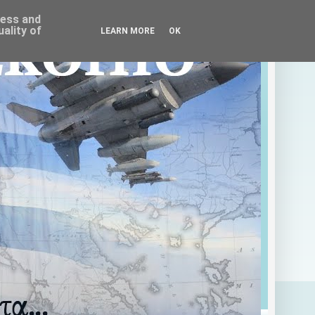
ress and
ality of
LEARN MORE
OK