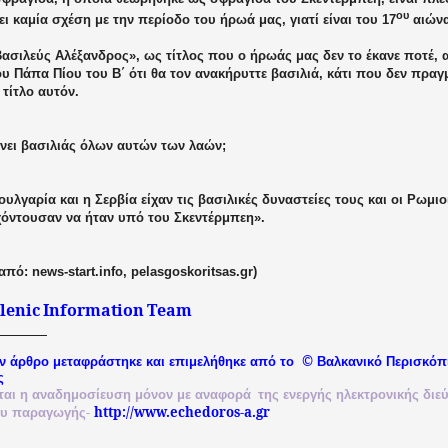
ου
χει καμία σχέση με την περίοδο του ήρωά μας, γιατί είναι του 17
αιώνα
ασιλεύς Αλέξανδρος», ως τίτλος που ο ήρωάς μας δεν το έκανε ποτέ, α
υ Πάπα Πίου του Β΄ ότι θα τον ανακήρυττε βασιλιά, κάτι που δεν πραγ
 τίτλο αυτόν.
ίνει βασιλιάς όλων αυτών των λαών;
υλγαρία και η Σερβία είχαν τις βασιλικές δυναστείες τους και οι Ρωμιο
εχόντουσαν να ήταν υπό του Σκεντέρμπεη».
 από: news-start.info, pelasgoskoritsas.gr)
lenic
Information
Team
©
ν άρθρο μεταφράστηκε και επιμελήθηκε από το
Βαλκανικό
Περισκόπ
ς
ται
η
αναδημοσίευση
μόνον
με
αναφορά
της
ενεργής
ηλεκτρονικής
διε
-
http://www.echedoros-a.gr
ου
παραγωγής