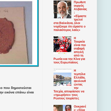
Πρωθυπ
ουργός
Αλβανίας
:
«Είμαστε
τρελοί
στα Βαλκάνια, όλοι
νομίζουμε ότι είμαστε ο
παλαιότερος λαός»
Η
Τουρκία
είναι πιο
σοβαρή
απειλή
από τη
Ρωσία και την Κίνα για
τους Ευρωπαίους
Η
τεμπέλα
Ελλάδα,
ακολουθ
ώντας
ιο που δημοσιεύεται
την
Τσεχία, αποφάσισε να
ην εικόνα επάνω είναι
«τιμωρήσει» τους
Ρώσους τουρίστες
Ουκρανέ
ς: «Όλα