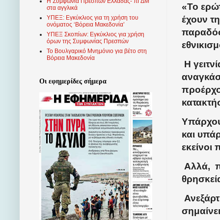
Η Συμφωνία Πρεσπών Ελλάδας- πΓΔΜ
«Το ερώτ
στα αγγλικά
έχουν τη
ΥΠΕΞ: Εγκύκλιος για τη χρήση του
ονόματος ‘Βόρεια Μακεδονία’
παραδόσ
ΥΠΕΞ Σκοπίων: Εγκύκλιος για χρήση
όρων της Συμφωνίας Πρεσπών
εθνικισμ
Το Βουλγαρικό Μνημόνιο για βέτο στη
Βόρεια Μακεδονία
Η γειτν
αναγκάσ
Οι εφημερίδες σήμερα
προέρχο
κατακτήσ
Υπάρχουν
και υπά
εκείνοι
Αλλά,
π
θρησκεί
Ανεξάρτ
σημαίνει