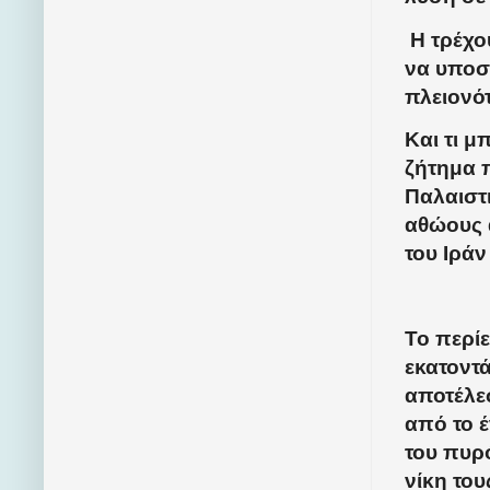
Η τρέχο
να υποσ
πλειονό
Και τι μ
ζήτημα π
Παλαιστι
αθώους 
του Ιράν
Το περίε
εκατοντ
αποτέλε
από το έ
του πυρ
νίκη του