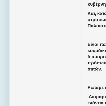
κυβέρνησ
Και, κατ
στρατιω
Παλαιστ
Είναι πα
κουρδικέ
διαμαρτυ
πρόσωπο 
σιιτών.
Ρωτάμε 
Διαμαρτ
ενάντια