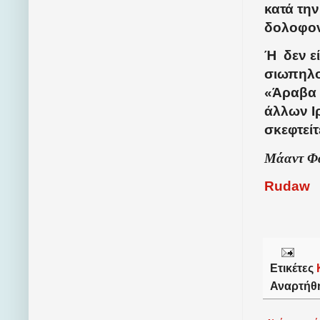
κατά την
δολοφονί
Ή
δεν ε
σιωπηλοί
«Άραβα 
άλλων Ι
σκεφτείτ
Μάαντ Φα
Rudaw
Ετικέτες
Αναρτήθ