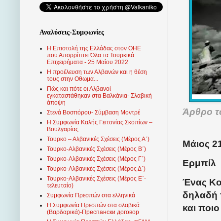
Αναλύσεις-Συμφωνίες
Η Επιστολή της Ελλάδας στον ΟΗΕ
που Απορρίπτει Όλα τα Τουρκικά
Επιχειρήματα - 25 Μαΐου 2022
Η προέλευση των Αλβανών και η θέση
τους στην Οθωμα...
Πώς και πότε οι Αλβανοί
εγκαταστάθηκαν στα Βαλκάνια- Σλαβική
άποψη
Άρθρο 
Στενά Βοσπόρου- Σύμβαση Μοντρέ
Η Συμφωνία Καλής Γειτονίας Σκοπίων –
Βουλγαρίας
Τουρκο – Αλβανικές Σχέσεις (Mέρος Α΄)
Μάιος 21
Τουρκο-Αλβανικές Σχέσεις (Μέρος Β΄)
Τουρκο-Αλβανικές Σχέσεις (Μέρος Γ΄)
Ερμπίλ
Τουρκο-Αλβανικές Σχέσεις (Μέρος Δ΄)
Τουρκο-Αλβανικές Σχέσεις (Μέρος Ε΄-
Ένας Κο
τελευταίο)
δηλαδή 
Συμφωνία Πρεσπών στα ελληνικά
Η Συμφωνία Πρεσπών στα σλαβικά
και ποιο
(Βαρδαρικά)-Преспански договор