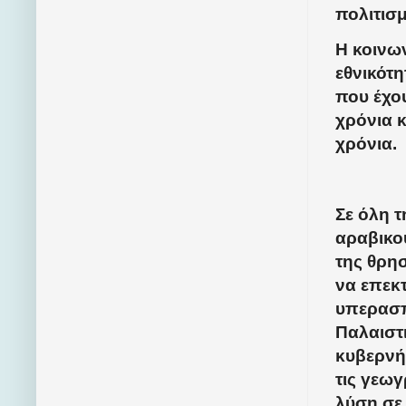
πολιτισ
Η κοινων
εθνικότη
που έχου
χρόνια κ
χρόνια.
Σε όλη τ
αραβικο
της θρησ
να επεκ
υπερασπ
Παλαιστι
κυβερνήσ
τις γεωγ
λύση σε 