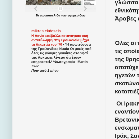
γλώσσα, 
εθνικότη
Τα
πρωτοσέλιδα
των
εφημερίδων
Άραβες ε
mikres ekdoseis
Η Δανία επέβαλλε καταναγκαστική
αντισύλληψη στη Γροιλανδία μέχρι
Όλες οι
τη δεκαετία του ‘70
-
*Η πρωτεύουσα
της Γροιλανδίας Nuuk: Οι μισές από
τις οποί
όλες τις γόνιμες γυναίκες στο νησί
της Αρκτικής λέγεται ότι έχουν
της θρη
επηρεαστεί.* *Φωτογραφία: Martin
αποτύχε
Zwic...
Πριν από 1 μήνα
ηγετών 
σκοτώνον
καταπιέζ
Οι Ιρακ
εναντίον
Βρετανι
ενσωματ
Ιράκ, Σ