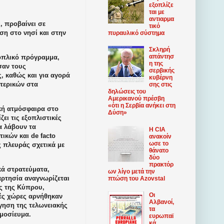
εξοπλίζε
ται με
αντιαρμα
, προβαίνει σε
τικό
ση στο νησί και στην
πυραυλικό σύστημα
Σκληρή
απάντησ
 οπλικό πρόγραμμα,
η της
σαν τους
σερβικής
, καθώς και για αγορά
κυβέρνη
τερικών στα
σης στις
δηλώσεις του
Αμερικανού πρέσβη
«ότι η Σερβία ανήκει στη
ική ατμόσφαιρα στο
Δύση»
ει τις εξοπλιστικές
α λάβουν τα
Η CIA
ικών και de facto
ανακοίν
ωσε το
 πλευράς σχετικά με
θάνατο
δύο
πρακτόρ
κά στρατεύματα,
ων λίγο μετά την
αρτησία αναγνωρίζεται
πτώση του Azovstal
ος της Κύπρου,
Οι
ές χώρες αρνήθηκαν
Αλβανοί,
γηση της τελωνειακής
τα
μοσίευμα.
ευρωπαϊ
κά