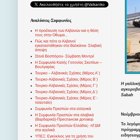
Αναλύσεις-Συμφωνίες
Η προέλευση των Αλβανών και η θέση
τους στην Οθωμα...
Πώς και πότε οι Αλβανοί
εγκαταστάθηκαν στα Βαλκάνια- Σλαβική
άποψη
Στενά Βοσπόρου- Σύμβαση Μοντρέ
Η Συμφωνία Καλής Γειτονίας Σκοπίων –
Βουλγαρίας
Τουρκο – Αλβανικές Σχέσεις (Mέρος Α΄)
Τουρκο-Αλβανικές Σχέσεις (Μέρος Β΄)
Η γαλλικ
Τουρκο-Αλβανικές Σχέσεις (Μέρος Γ΄)
αγκυροβο
Τουρκο-Αλβανικές Σχέσεις (Μέρος Δ΄)
Sabah
Τουρκο-Αλβανικές Σχέσεις (Μέρος Ε΄-
τελευταίο)
Συμφωνία Πρεσπών στα ελληνικά
Νοέμβριος
Η Συμφωνία Πρεσπών στα σλαβικά
(Βαρδαρικά)-Преспански договор
Το λεγόμ
Η Συμφωνία Πρεσπών Ελλάδας- πΓΔΜ
πρόγραμμ
στα αγγλικά
ειδησεογ
ΥΠΕΞ: Εγκύκλιος για τη χρήση του