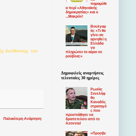
παραμύθι
α περί «Αθηναϊκής
δημοκρατίας» και ο
...Μακρόν!
Βουλγαρ
ία: «Τι θα
γίνει αν
αρνηθεί η
Ελλάδα
να
ής
διεύθυνσης
του
πληρώσει το αέριο σε
ρούβλια;»
Δημοφιλείς αναρτήσεις
τελευταίες 30 ημέρες
Ρωσία:
Συνελήφ
θη
Καναδός
στρατηγό
ς που
προσπάθησε να
Παλαιότερη Ανάρτηση
δραπετεύσει από το
Azovstal
«Προσβε