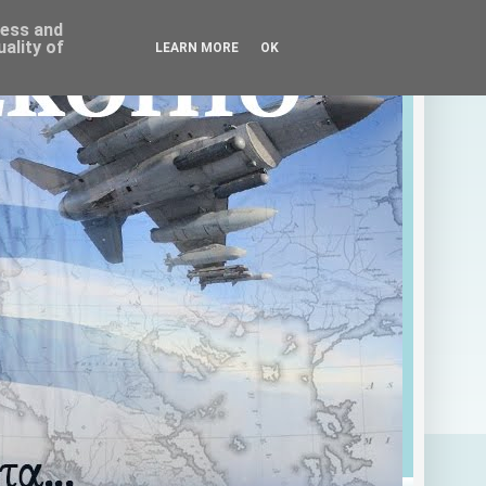
ress and
ality of
LEARN MORE
OK