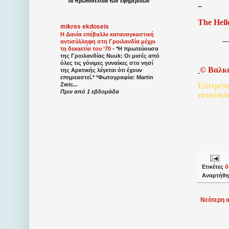
Τα
πρωτοσέλιδα
των
εφημερίδων
--
The Hell
mikres ekdoseis
Η Δανία επέβαλλε καταναγκαστική
αντισύλληψη στη Γροιλανδία μέχρι
τη δεκαετία του ‘70
-
*Η πρωτεύουσα
της Γροιλανδίας Nuuk: Οι μισές από
όλες τις γόνιμες γυναίκες στο νησί
©
Βαλκ
της Αρκτικής λέγεται ότι έχουν
επηρεαστεί.* *Φωτογραφία: Martin
Zwic...
Επιτρέπ
Πριν από 1 εβδομάδα
ιστολογί
Ετικέτες
δ
Αναρτήθη
Νεότερη 