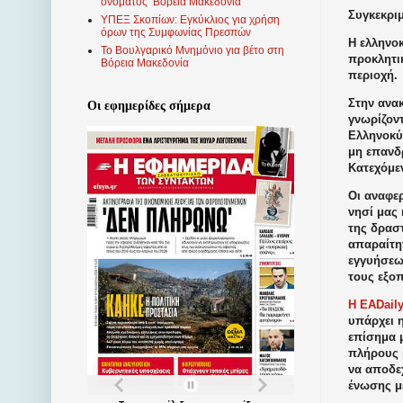
ονόματος ‘Βόρεια Μακεδονία’
Συγκεκριμ
ΥΠΕΞ Σκοπίων: Εγκύκλιος για χρήση
όρων της Συμφωνίας Πρεσπών
Η ελληνοκ
Το Βουλγαρικό Μνημόνιο για βέτο στη
προκλητικ
Βόρεια Μακεδονία
περιοχή.
Στην ανα
Οι εφημερίδες σήμερα
γνωρίζον
Ελληνοκύ
μη επανδ
Κατεχόμεν
Οι αναφερ
νησί μας 
της δραστ
απαραίτητ
εγγυήσεω
τους εξο
Η EADail
υπάρχει 
επίσημα μ
πλήρους 
να αποδε
ένωσης μ