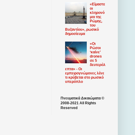
«Είμαστε
οι
κληρονό
μοι της
Ρώμης,
του
Βυζαντίου», ρωσικό
δημοσίευμα
«Οι
Ρώσοι
‘καίνε’
drones
σε 5
δευτερόλ
επτα» - Οι
εμπειρογνώμονες λένε
τι κρύβεται στο ρωσικό
υπερόπλο
Πνευματικά Δικαιώματα ©
2008-2021 All Rights
Reserved