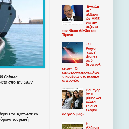
‘Ενόχλη
ση’
αλβανικ
ών ΜΜΕ
για την
ατζέντα
του Νίκου Δένδια στα
Τίρανα
«Οι
Ρώσοι
‘καίνε’
drones
σε 5
δευτερόλ
επτα» - Οι
εμπειρογνώμονες λένε
τι κρύβεται στο ρωσικό
90 Caiman
υπερόπλο
ωτό από την Daily
Βουλγαρ
ία: Ο
μύθος «οι
Ρώσοι
είναι οι
Σλάβοι
κρινε το εξοπλιστικό
αδερφοί μας»...
ούμενο τουρκική
Η
Αλβανία