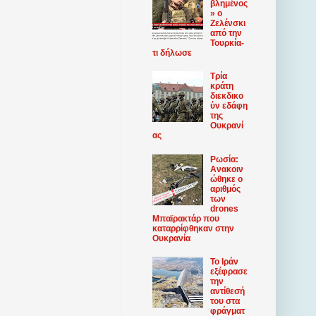
βλημένος
» ο
Ζελένσκι
από την
Τουρκία-
τι δήλωσε
Τρία
κράτη
διεκδικο
ύν εδάφη
της
Ουκρανί
ας
Ρωσία:
Ανακοιν
ώθηκε ο
αριθμός
των
drones
Μπαϊρακτάρ που
καταρρίφθηκαν στην
Ουκρανία
Το Ιράν
εξέφρασε
την
αντίθεσή
του στα
φράγματ