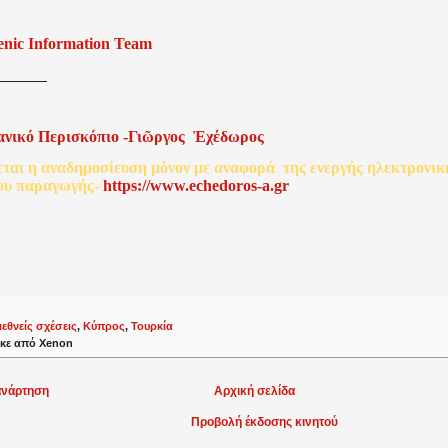
enic Information Team
ανικό
Περισκόπιο
-
Γιῶργος
Ἐχέδωρος
εται
η
αναδημοσίευση
μόνον
με
αναφορά
της
ενεργής
ηλεκτρονικ
ου
παραγωγής
-
http
s
://www.echedoros-a.gr
ιεθνείς σχέσεις
,
Κύπρος
,
Τουρκία
κε από
Xenon
ανάρτηση
Αρχική σελίδα
Προβολή έκδοσης κινητού