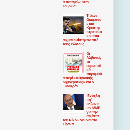
α ποταμών στην
Τουρκία
Τι λένε
Ουκρανό
ς και
Κροάτης
στρατιωτι
κοί που
αιχμαλωτίστηκαν από
τους Ρώσους
Οι
Αλβανοί,
τα
ευρωπαϊ
κά
παραμύθι
α περί «Αθηναϊκής
δημοκρατίας» και ο
...Μακρόν!
‘Ενόχλη
ση’
αλβανικ
ών ΜΜΕ
για την
ατζέντα
του Νίκου Δένδια στα
Τίρανα