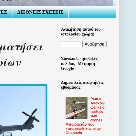
ΤΕΣ
ΔΙΕΘΝΕΙΣ ΣΧΕΣΕΙΣ
Αναζήτηση αυτού του
ιστολογίου (χώρα)
αματήσει
ρίων
Συνολικές προβολές
σελίδας -Μέτρηση
Google
Δημοφιλείς αναρτήσεις
εβδομάδας
Ρωσία:
Ανακοιν
ώθηκε ο
αριθμός
των
drones
Μπαϊρακτάρ που
καταρρίφθηκαν στην
Ουκρανία