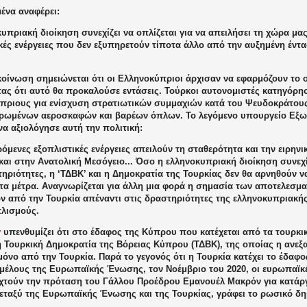
ένα αναφέρει:
υπριακή διοίκηση συνεχίζει να οπλίζεται για να απειλήσει τη χώρα μας
ές ενέργειες που δεν εξυπηρετούν τίποτα άλλο από την αυξημένη έντα
κοίνωση σημειώνεται ότι οι Ελληνοκύπριοι άρχισαν να εφαρμόζουν το
τας ότι αυτό θα προκαλούσε εντάσεις. Τούρκοι αυτονομιστές κατηγόρη
πριους για ενίσχυση στρατιωτικών συμμαχιών κατά του Ψευδοκράτους
ρωμένων αεροσκαφών και βαρέων όπλων. Το λεγόμενο υπουργείο Εξω
α αξιολόγησε αυτή την πολιτική:
όμενες εξοπλιστικές ενέργειες απειλούν τη σταθερότητα και την ειρην
και στην Ανατολική Μεσόγειο... Όσο η ελληνοκυπριακή διοίκηση συνεχίζ
ηριότητες, η ‘ΤΔΒΚ’ και η Δημοκρατία της Τουρκίας δεν θα αρνηθούν ν
α μέτρα. Αναγνωρίζεται για άλλη μια φορά η σημασία των αποτελεσματ
ν από την Τουρκία απέναντι στις δραστηριότητες της ελληνοκυπριακής
πλισμούς.
y
υπενθυμίζει ότι στο έδαφος της Κύπρου που κατέχεται από τα τουρκι
η Τουρκική Δημοκρατία της Βόρειας Κύπρου (ΤΔΒΚ), της οποίας η ανεξ
όνο από την Τουρκία. Παρά το γεγονός ότι η Τουρκία κατέχει το έδαφ
μέλους της Ευρωπαϊκής Ένωσης, τον Νοέμβριο του 2020, οι ευρωπαϊκ
χτούν την πρόταση του Γάλλου Προέδρου Εμανουέλ Μακρόν για κατάρ
εταξύ της Ευρωπαϊκής Ένωσης και της Τουρκίας, γράφει το ρωσικό δη