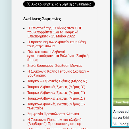
Αναλύσεις-Συμφωνίες
Η Επιστολή της Ελλάδας στον ΟΗΕ
που Απορρίπτει Όλα τα Τουρκικά
Επιχειρήματα - 25 Μαΐου 2022
Η προέλευση των Αλβανών και η θέση
τους στην Οθωμα...
Πώς και πότε οι Αλβανοί
εγκαταστάθηκαν στα Βαλκάνια- Σλαβική
άποψη
Στενά Βοσπόρου- Σύμβαση Μοντρέ
Η Συμφωνία Καλής Γειτονίας Σκοπίων –
Βουλγαρίας
Τουρκο – Αλβανικές Σχέσεις (Mέρος Α΄)
Τουρκο-Αλβανικές Σχέσεις (Μέρος Β΄)
Τουρκο-Αλβανικές Σχέσεις (Μέρος Γ΄)
Τουρκο-Αλβανικές Σχέσεις (Μέρος Δ΄)
Τουρκο-Αλβανικές Σχέσεις (Μέρος Ε΄-
τελευταίο)
Συμφωνία Πρεσπών στα ελληνικά
Η Συμφωνία Πρεσπών στα σλαβικά
(Βαρδαρικά)-Преспански договор