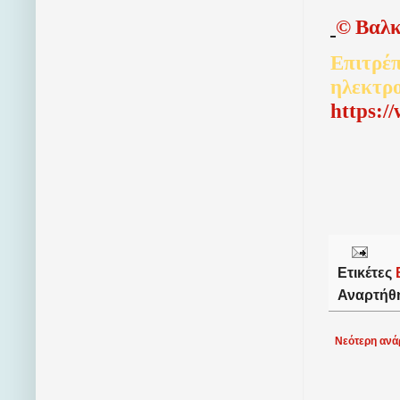
©
Βαλκ
Επιτρέπ
ηλεκτρ
http
s
:/
Ετικέτες
Αναρτήθ
Νεότερη ανά