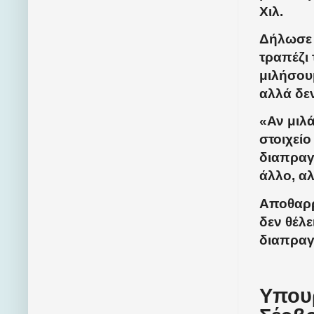
Χιλ.
Δήλωσε ό
τραπέζι 
μιλήσουμ
αλλά δεν
«Αν μιλ
στοιχεί
διαπραγμ
άλλο, α
Αποθαρρ
δεν θέλε
διαπραγ
Υπου