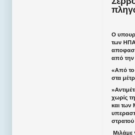
Σέρβο
πληγ
Ο υπουρ
των ΗΠΑ
αποφασί
από την
«Από το
στα μέτρ
»Αντιμέ
χωρίς τ
και των 
υπερασπ
στρατού
Μιλάμε 