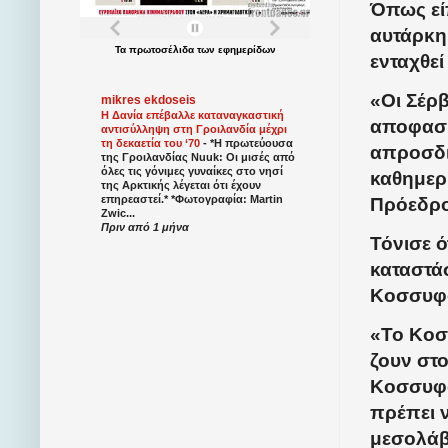
Όπως είπ
αυτάρκη
Τα
πρωτοσέλιδα
των
εφημερίδων
ενταχθε
«Οι Σέρβ
mikres ekdoseis
Η Δανία επέβαλλε καταναγκαστική
αποφασίσ
αντισύλληψη στη Γροιλανδία μέχρι
τη δεκαετία του ‘70
-
*Η πρωτεύουσα
απροσδι
της Γροιλανδίας Nuuk: Οι μισές από
όλες τις γόνιμες γυναίκες στο νησί
καθημερ
της Αρκτικής λέγεται ότι έχουν
επηρεαστεί.* *Φωτογραφία: Martin
Πρόεδρο 
Zwic...
Πριν από 1 μήνα
Τόνισε ό
καταστάσ
Κοσσυφο
«Το Κοσσ
ζουν στ
Κοσσυφοπ
πρέπει ν
μεσολάβη