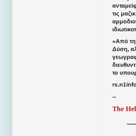
ανταμεί
τις μαζι
αρμοδιο
ιδιωτικο
»Από τη 
Δύση, αλ
γεωγραφι
διευθυν
το υπου
rs.n1inf
--
The Hel