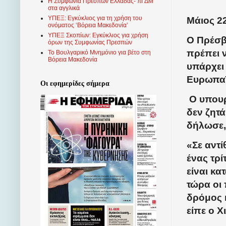
Η Συμφωνία Πρεσπών Ελλάδας- πΓΔΜ
στα αγγλικά
ΥΠΕΞ: Εγκύκλιος για τη χρήση του
Μάιος 2
ονόματος ‘Βόρεια Μακεδονία’
ΥΠΕΞ Σκοπίων: Εγκύκλιος για χρήση
Ο Πρέσβ
όρων της Συμφωνίας Πρεσπών
πρέπει ν
Το Βουλγαρικό Μνημόνιο για βέτο στη
Βόρεια Μακεδονία
υπάρχει 
Ευρωπαϊ
Οι εφημερίδες σήμερα
Ο υπου
δεν ζητά
δήλωσε,
«Σε αντί
ένας τρί
είναι κα
τώρα οι
δρόμος 
είπε ο Χ