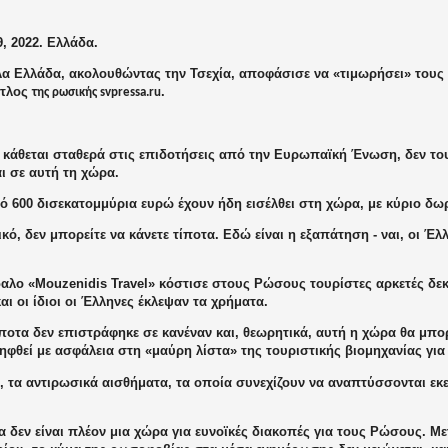
9, 2022. Ελλάδα.
λα Ελλάδα, ακολουθώντας την Τσεχία, αποφάσισε να «τιμωρήσει» τους
τίτλος
.
της ρωσικής svpressa.ru
 κάθεται σταθερά στις επιδοτήσεις από την Ευρωπαϊκή Ένωση, δεν του
ι σε αυτή τη χώρα.
 600 δισεκατομμύρια ευρώ έχουν ήδη εισέλθει στη χώρα, με κύριο δω
κό, δεν μπορείτε να κάνετε τίποτα. Εδώ είναι η εξαπάτηση - ναι, οι Έλ
αλο «Mouzenidis Travel» κόστισε στους Ρώσους τουρίστες αρκετές δε
αι οι ίδιοι οι Έλληνες έκλεψαν τα χρήματα.
ίποτα δεν επιστράφηκε σε κανέναν και, θεωρητικά, αυτή η χώρα θα μπ
φθεί με ασφάλεια στη «μαύρη λίστα» της τουριστικής βιομηχανίας για
, τα αντιρωσικά αισθήματα, τα οποία συνεχίζουν να αναπτύσσονται εκ
 δεν είναι πλέον μια χώρα για ευνοϊκές διακοπές για τους Ρώσους. Μετ