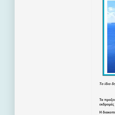
Το ίδιο δ
Τα προξε
εκδρομές
Η διακοπ