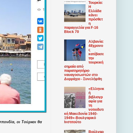
Τουρκία:
Η
Ελλάδα
κάνει
πρόσθετ
η
παραγγελία για F-16
Block 70
Αλβανία:
48χρονο
ς
κατέβασε
την
τουρκική
σημαία από
παρατηρητήριο
ναυαγοσωστών στο
Δυρράχιο - Συνελήφθη
«Ελληνικ
ή
βιβλιογρ
αφία για
τη
νοτιοδυτι
κή Μακεδονία 1940-
1949»-Βουλγαρικό
πονδία, οι Τούρκοι θα
Ινστιτούτο
Βούλγαρ