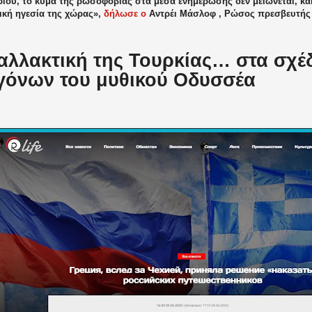
ίου, το κύμα της ρωσοφοβίας στα μέσα ενημέρωσης δεν μειώνεται, κα
ική ηγεσία της χώρας»,
δήλωσε ο
Αντρέι Μάσλοφ , Ρώσος πρεσβευτής 
αλλακτική της Τουρκίας… στα σχέ
γόνων του μυθικού Οδυσσέα