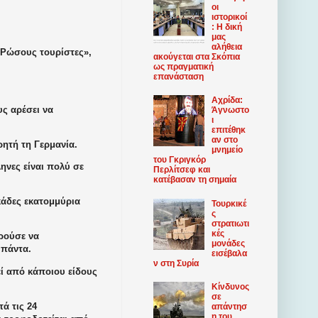
οι
ιστορικοί
: Η δική
μας
αλήθεια
 Ρώσους τουρίστες»,
ακούγεται στα Σκόπια
ως πραγματική
επανάσταση
Αχρίδα:
ς αρέσει να
Άγνωστο
ι
επιτέθηκ
αν στο
ρητή τη Γερμανία.
μνημείο
του Γκριγκόρ
ληνες είναι πολύ σε
Περλίτσεφ και
κατέβασαν τη σημαία
κάδες εκατομμύρια
Τουρκικέ
ς
στρατιωτι
κές
ορούσε να
μονάδες
 πάντα.
εισέβαλα
ν στη Συρία
εί από κάποιου είδους
Κίνδυνος
σε
ά τις 24
απάντησ
η του