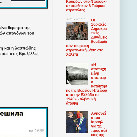
Κούρδων στο Ντοχούκ-
σκοτώθηκαν 8 Τούρκοι
στρατιώτες
Οι
Συριακές
ένα θέρετρα της
Δημοκρα
ηρών απογόνων του
τικές
Δυνάμεις
βομβάρδι
σαν τουρκική
ρηση και η λασπώδης
στρατιωτική βάση στο
πάει στις Βρυξέλλες
Χαλέπι
«Η
αποτυχη
μένη
απόπειρ
α
κατάκτησ
ης της Βορείου Ηπείρου
από την Ελλάδα το
1949» - αλβανική
άποψη
Ανησυχί
α του
Ισραήλ
για τις
προσπάθ
ειες της