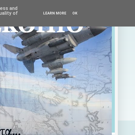
ress and
ality of
LEARN MORE
OK