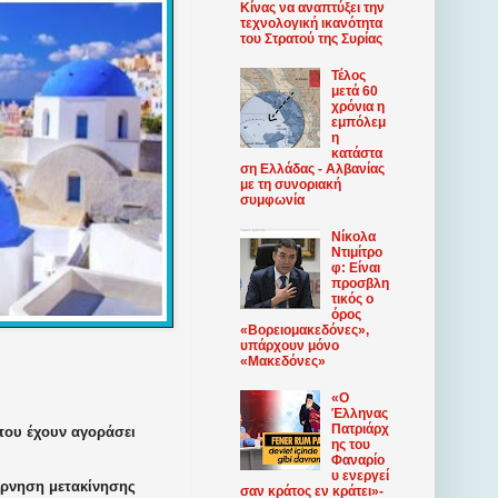
Κίνας να αναπτύξει την
τεχνολογική ικανότητα
του Στρατού της Συρίας
Τέλος
μετά 60
χρόνια η
εμπόλεμ
η
κατάστα
ση Ελλάδας - Αλβανίας
με τη συνοριακή
συμφωνία
Νίκολα
Ντιμίτρο
φ: Είναι
προσβλη
τικός ο
όρος
«Βορειομακεδόνες»,
υπάρχουν μόνο
«Μακεδόνες»
«Ο
Έλληνας
Πατριάρχ
που έχουν αγοράσει
ης του
Φαναρίο
υ ​​ενεργεί
άρνηση μετακίνησης
σαν κράτος εν κράτει»-