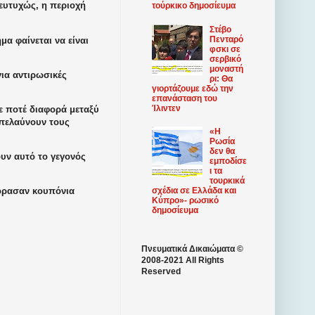
ευτυχώς, η περιοχή
τούρκικο δημοσίευμα
Στέβο
Πενταρό
α φαίνεται να είναι
φσκι σε
σερβικό
μοναστή
ια αντιρωσικές
ρι: Θα
γιορτάζουμε εδώ την
επανάσταση του
Ίλιντεν
ξε ποτέ διαφορά μεταξύ
απελαύνουν τους
«Η
Ρωσία
δεν θα
υν αυτό το γεγονός
εμποδίσε
ι τα
τουρκικά
σχέδια σε Ελλάδα και
γόρασαν κουπόνια
Κύπρο»- ρωσικό
δημοσίευμα
Πνευματικά Δικαιώματα ©
2008-2021 All Rights
Reserved