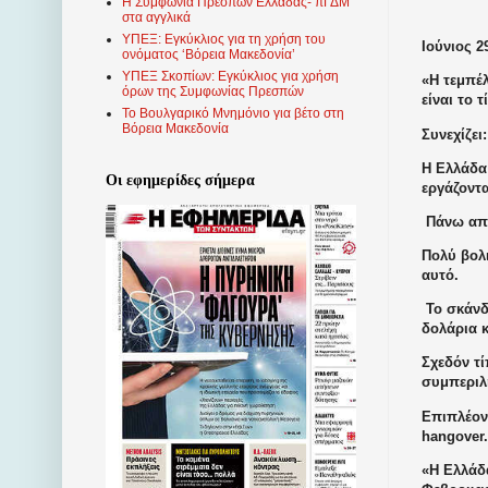
Η Συμφωνία Πρεσπών Ελλάδας- πΓΔΜ
στα αγγλικά
ΥΠΕΞ: Εγκύκλιος για τη χρήση του
Ιούνιος 2
ονόματος ‘Βόρεια Μακεδονία’
ΥΠΕΞ Σκοπίων: Εγκύκλιος για χρήση
«Η τεμπέ
όρων της Συμφωνίας Πρεσπών
είναι το 
Το Βουλγαρικό Μνημόνιο για βέτο στη
Βόρεια Μακεδονία
Συνεχίζει:
Η Ελλάδα
Οι εφημερίδες σήμερα
εργάζοντα
Πάνω από
Πολύ βολι
αυτό.
Το σκάνδ
δολάρια κ
Σχεδόν τ
συμπεριλη
Επιπλέον
hangover.
«Η Ελλάδα