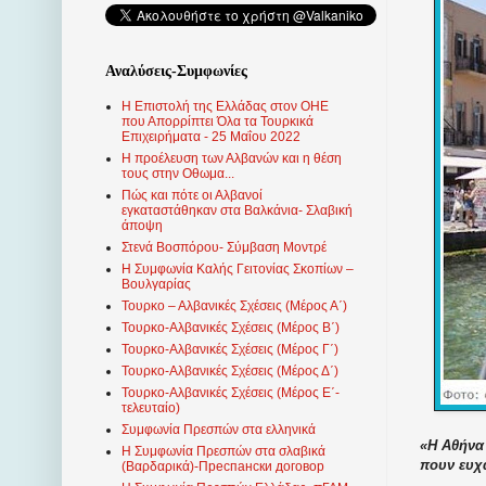
Αναλύσεις-Συμφωνίες
Η Επιστολή της Ελλάδας στον ΟΗΕ
που Απορρίπτει Όλα τα Τουρκικά
Επιχειρήματα - 25 Μαΐου 2022
Η προέλευση των Αλβανών και η θέση
τους στην Οθωμα...
Πώς και πότε οι Αλβανοί
εγκαταστάθηκαν στα Βαλκάνια- Σλαβική
άποψη
Στενά Βοσπόρου- Σύμβαση Μοντρέ
Η Συμφωνία Καλής Γειτονίας Σκοπίων –
Βουλγαρίας
Τουρκο – Αλβανικές Σχέσεις (Mέρος Α΄)
Τουρκο-Αλβανικές Σχέσεις (Μέρος Β΄)
Τουρκο-Αλβανικές Σχέσεις (Μέρος Γ΄)
Τουρκο-Αλβανικές Σχέσεις (Μέρος Δ΄)
Τουρκο-Αλβανικές Σχέσεις (Μέρος Ε΄-
τελευταίο)
Συμφωνία Πρεσπών στα ελληνικά
«Η Αθήνα 
Η Συμφωνία Πρεσπών στα σλαβικά
πουν ευχα
(Βαρδαρικά)-Преспански договор