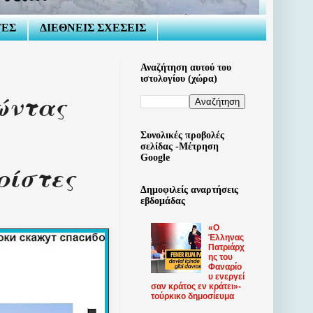
ΤΕΣ
ΔΙΕΘΝΕΙΣ ΣΧΕΣΕΙΣ
Αναζήτηση αυτού του
ιστολογίου (χώρα)
ώντας
Συνολικές προβολές
σελίδας -Μέτρηση
Google
ρίστες
Δημοφιλείς αναρτήσεις
εβδομάδας
«Ο
Έλληνας
Πατριάρχ
ης του
Φαναρίο
υ ​​ενεργεί
σαν κράτος εν κράτει»-
τούρκικο δημοσίευμα