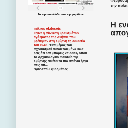
Φεβρουαρ
την πολιτ
Τα
πρωτοσέλιδα
των
εφημερίδων
Η εν
mikres ekdoseis
απο
Έγινε η σύνθεση θραυσμάτων
αγάλματος της Αθήνας που
βρέθηκαν στη Σμύρνη τη δεκαετία
του 1930
-
Ένα μέρος του
σχεδιασμού αυτού του μήνα «Θα
δεις ότι δεν μπορείς να δεις», όπου
το Αρχαιολογικό Μουσείο της
Σμύρνης εκθέτει τα πιο σπάνια έργα
στις απ...
Πριν από 5 εβδομάδες