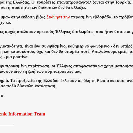
τρα της Ελλάδας. Οι τουρίστες επαναπροσανατολίζονται στην Τουρκία, 
α, και η ποιότητα των διακοπών δεν θα αλλάξει.
ειμμα» στην έκδοση βίζας
ξεκίνησε την
περασμένη εβδομάδα, το πρόβλημ
χνικό.
ές αρχές απέλασαν αρκετούς Έλληνες διπλωμάτες που ήταν ύποπτοι γ
.
ματικότητα, είναι ένα συνηθισμένο, καθημερινό φαινόμενο - δεν υπήρ
 και κατασκόπου, όχι, και δεν θα υπάρξει ποτέ. Απελαύνουμε εμείς, 
ς - μια ρουτίνα.
ην προκειμένη περίπτωση, οι Έλληνες αποφάσισαν να χρησιμοποιήσο
αλάσουν λίγο τη ζωή των συμπατριωτών μας.
ημιά. Τα προξενεία της Ελλάδας έκλεισαν σε όλη τη Ρωσία και όσοι α
 σε πολύ δύσκολη κατάσταση.
ru
enic Information Team