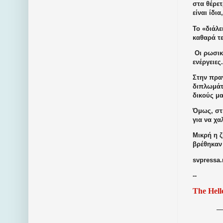
στα θέρε
είναι ίδι
Το «διάλ
καθαρά τε
Οι ρωσικ
ενέργειες
Στην πραγ
διπλωμάτη
δικούς μα
Όμως, στ
για να χ
Μικρή η ζ
βρέθηκαν
svpressa.
--
The Hell