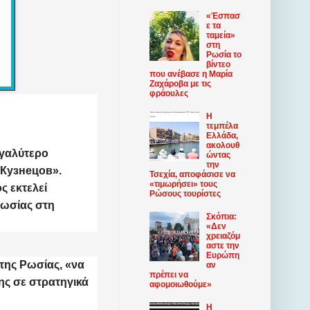
«Έσπασ
ε τα
ταμεία»
στη
Ρωσία το
βίντεο
που ανέβασε η Μαρία
Ζαχάροβα με τις
φράουλες
Η
τεμπέλα
Ελλάδα,
ακολουθ
εγαλύτερο
ώντας
την
 Кузнецов
».
Τσεχία, αποφάσισε να
«τιμωρήσει» τους
ς εκτελεί
Ρώσους τουρίστες
Ρωσίας στη
Σκόπια:
«Δεν
χρειαζόμ
αστε την
Ευρώπη
 της Ρωσίας, «να
αν
πρέπει να
ης σε στρατηγικά
αφομοιωθούμε»
Η