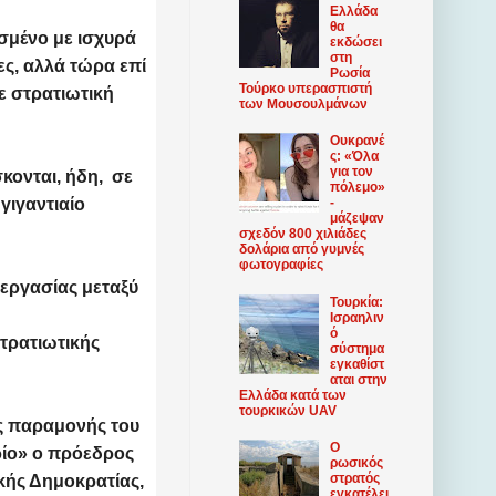
Ελλάδα
θα
ισμένο με ισχυρά
εκδώσει
στη
ς, αλλά τώρα επί
Ρωσία
Τούρκο υπερασπιστή
ε στρατιωτική
των Μουσουλμάνων
Ουκρανέ
ς: «Όλα
για τον
κονται, ήδη, σε
πόλεμο»
γιγαντιαίο
-
μάζεψαν
σχεδόν 800 χιλιάδες
δολάρια από γυμνές
φωτογραφίες
εργασίας μεταξύ
Τουρκία:
Ισραηλιν
ό
τρατιωτικής
σύστημα
εγκαθίστ
αται στην
Ελλάδα κατά των
τουρκικών UAV
ης παραμονής του
Ο
ρίο» ο πρόεδρος
ρωσικός
στρατός
κής Δημοκρατίας,
εγκατέλει