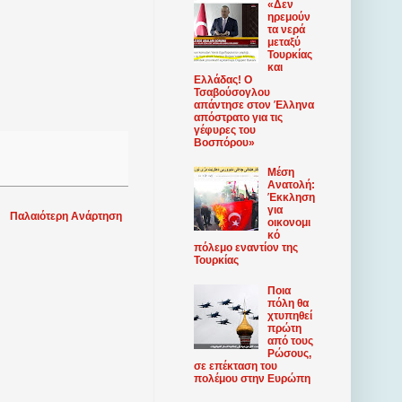
«Δεν
ηρεμούν
τα νερά
μεταξύ
Τουρκίας
και
Ελλάδας! Ο
Τσαβούσογλου
απάντησε στον Έλληνα
απόστρατο για τις
γέφυρες του
Βοσπόρου»
Μέση
Ανατολή:
Έκκληση
για
Παλαιότερη Ανάρτηση
οικονομι
κό
πόλεμο εναντίον της
Τουρκίας
Ποια
πόλη θα
χτυπηθεί
πρώτη
από τους
Ρώσους,
σε επέκταση του
πολέμου στην Ευρώπη