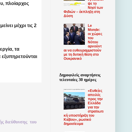
υ, πλοίαρχος
ψε το
Νησί των
Φιδιών – έκπληξη στη
Δύση
ίνει μέχρι τις 2
Le
Monde:
οι χώρες
του
Νότου
αρνούντ
ργία, τα
αι να ευθυγραμμιστούν
με τη δυτική θέση στο
α εξυπηρετούνται
Ουκρανικό
Δημοφιλείς αναρτήσεις
τελευταίες 30 ημέρες
«Ευθείες
απειλές
προς την
Ελλάδα
για την
στρατιωτι
κή υποστήριξη του
Κιέβου», ρωσικό
ής
διεύθυνσης
του
δημοσίευμα