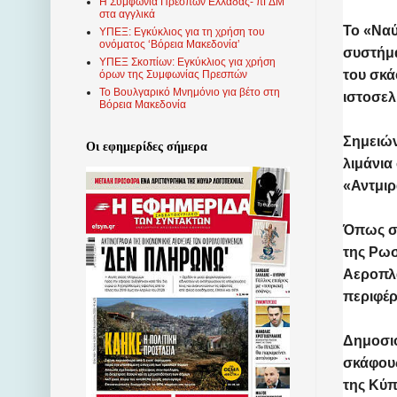
Η Συμφωνία Πρεσπών Ελλάδας- πΓΔΜ
στα αγγλικά
Το
«
Ναύ
ΥΠΕΞ: Εγκύκλιος για τη χρήση του
ονόματος ‘Βόρεια Μακεδονία’
συστήμα
ΥΠΕΞ Σκοπίων: Εγκύκλιος για χρήση
του σκά
όρων της Συμφωνίας Πρεσπών
Το Βουλγαρικό Μνημόνιο για βέτο στη
ιστοσελ
Βόρεια Μακεδονία
Σημειών
Οι εφημερίδες σήμερα
λιμάνια
«Αντμιρ
Όπως ση
της Ρωσ
Αεροπλα
περιφέρ
Δημοσιο
σκάφους
της Κύπ