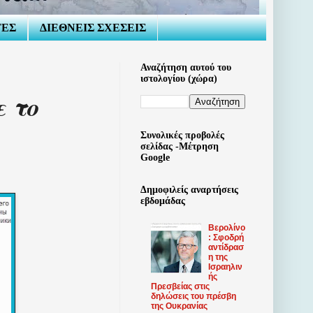
ΤΕΣ
ΔΙΕΘΝΕΙΣ ΣΧΕΣΕΙΣ
Αναζήτηση αυτού του
ιστολογίου (χώρα)
ε το
Συνολικές προβολές
σελίδας -Μέτρηση
Google
Δημοφιλείς αναρτήσεις
εβδομάδας
Βερολίνο
: Σφοδρή
αντίδρασ
η της
Ισραηλιν
ής
Πρεσβείας στις
δηλώσεις του πρέσβη
της Ουκρανίας