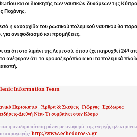
ωτίου και οι διοικητής των ναυτικών δυνάμεων της Κύπρο
ς Ποχάνης.
εσό η ναυαρχίδα του ρωσικού πολεμικού ναυτικού θα παραμε
, για ανεφοδιασμό και προμήθειες.
η
εται ότι στο λιμάνι της Λεμεσού, όπου έχει κηρυχθεί 24
απε
τα ανέφεραν ότι τα κρουαζιερόπλοια και τα πολεμικά πλοί
ιακοπή.
llenic Information Team
-
&
-
ανικό
Περισκόπιο
Ἂρθρα
Σκέψεις
Γιῶργος
Ἐχέδωρος
 ειδήσεις-Διεθνή Νέα- Τι συμβαίνει στον Κόσμο
εται
η
αναδημοσίευση
μόνον
με
αναφορά
της
ενεργής
ηλεκτρονικ
-
http://www.echedoros-a.gr
ου
παραγωγής