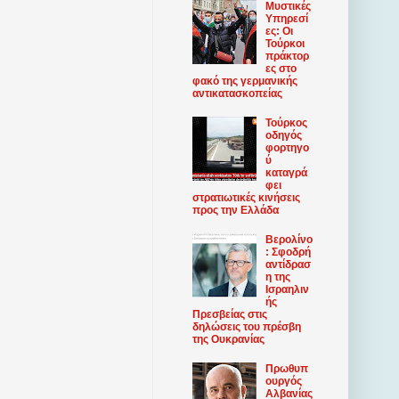
Μυστικές
Υπηρεσί
ες: Οι
Τούρκοι
πράκτορ
ες στο
φακό της γερμανικής
αντικατασκοπείας
Τούρκος
οδηγός
φορτηγο
ύ
καταγρά
φει
στρατιωτικές κινήσεις
προς την Ελλάδα
Βερολίνο
: Σφοδρή
αντίδρασ
η της
Ισραηλιν
ής
Πρεσβείας στις
δηλώσεις του πρέσβη
της Ουκρανίας
Πρωθυπ
ουργός
Αλβανίας