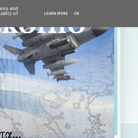
ress and
ality of
LEARN MORE
OK