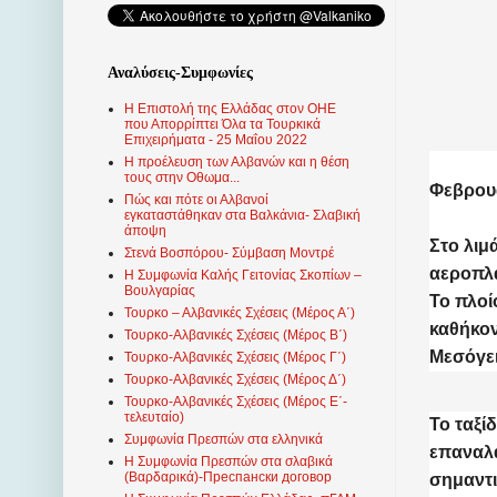
Αναλύσεις-Συμφωνίες
Η Επιστολή της Ελλάδας στον ΟΗΕ
που Απορρίπτει Όλα τα Τουρκικά
Επιχειρήματα - 25 Μαΐου 2022
Η προέλευση των Αλβανών και η θέση
τους στην Οθωμα...
Φεβρουά
Πώς και πότε οι Αλβανοί
εγκαταστάθηκαν στα Βαλκάνια- Σλαβική
άποψη
Στο λιμ
Στενά Βοσπόρου- Σύμβαση Μοντρέ
αεροπλ
Η Συμφωνία Καλής Γειτονίας Σκοπίων –
Βουλγαρίας
Το πλοί
Τουρκο – Αλβανικές Σχέσεις (Mέρος Α΄)
καθήκον
Τουρκο-Αλβανικές Σχέσεις (Μέρος Β΄)
Μεσόγει
Τουρκο-Αλβανικές Σχέσεις (Μέρος Γ΄)
Τουρκο-Αλβανικές Σχέσεις (Μέρος Δ΄)
Τουρκο-Αλβανικές Σχέσεις (Μέρος Ε΄-
τελευταίο)
Το ταξί
Συμφωνία Πρεσπών στα ελληνικά
επαναλά
Η Συμφωνία Πρεσπών στα σλαβικά
(Βαρδαρικά)-Преспански договор
σημαντι