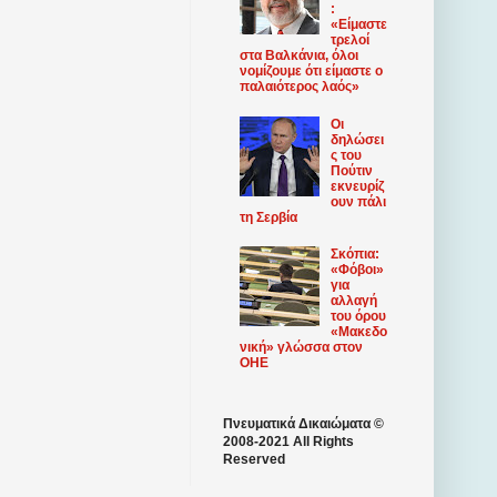
:
«Είμαστε
τρελοί
στα Βαλκάνια, όλοι
νομίζουμε ότι είμαστε ο
παλαιότερος λαός»
Οι
δηλώσει
ς του
Πούτιν
εκνευρίζ
ουν πάλι
τη Σερβία
Σκόπια:
«Φόβοι»
για
αλλαγή
του όρου
«Μακεδο
νική» γλώσσα στον
ΟΗΕ
Πνευματικά Δικαιώματα ©
2008-2021 All Rights
Reserved