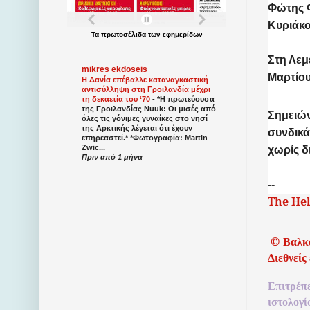
Φώτης Φ
Κυριάκο
Τα
πρωτοσέλιδα
των
εφημερίδων
Στη Λεμ
mikres ekdoseis
Μαρτίου
Η Δανία επέβαλλε καταναγκαστική
αντισύλληψη στη Γροιλανδία μέχρι
τη δεκαετία του ‘70
-
*Η πρωτεύουσα
της Γροιλανδίας Nuuk: Οι μισές από
Σημειών
όλες τις γόνιμες γυναίκες στο νησί
της Αρκτικής λέγεται ότι έχουν
συνδικά
επηρεαστεί.* *Φωτογραφία: Martin
Zwic...
χωρίς δ
Πριν από 1 μήνα
--
The He
©
Βαλκ
Διεθνείς
Επιτρέπ
ιστολογί