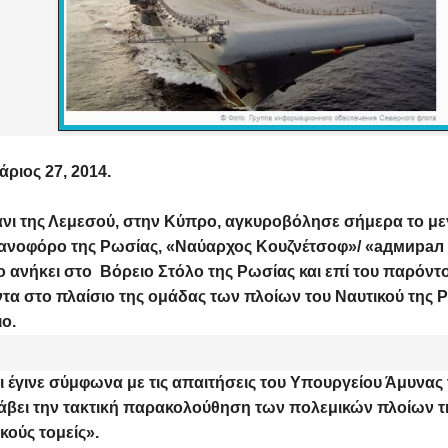
ριος 27, 2014.
άνι της Λεμεσού, στην Κύπρο, αγκυροβόλησε σήμερα το μ
ανοφόρο της Ρωσίας, «
Ναύαρχος Κουζνέτσοφ
»/ «
адмирал
ο ανήκει στο Βόρειο Στόλο της Ρωσίας και επί του παρόντο
τα στο πλαίσιο της ομάδας των πλοίων του Ναυτικού της 
ο.
δι έγινε σύμφωνα με τις απαιτήσεις του Υπουργείου Άμυνας
βει την τακτική παρακολούθηση των πολεμικών πλοίων τ
κούς τομείς».