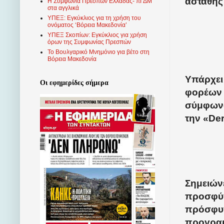
ασταθής 
Η Συμφωνία Πρεσπών Ελλάδας- πΓΔΜ
στα αγγλικά
ΥΠΕΞ: Εγκύκλιος για τη χρήση του
ονόματος ‘Βόρεια Μακεδονία’
ΥΠΕΞ Σκοπίων: Εγκύκλιος για χρήση
όρων της Συμφωνίας Πρεσπών
Το Βουλγαρικό Μνημόνιο για βέτο στη
Βόρεια Μακεδονία
Υπάρχει
Οι εφημερίδες σήμερα
φορέων 
σύμφωνα
την «
De
Σημειώνε
προσφύγ
πρόσφυγ
προγραμ