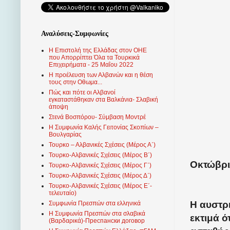
Αναλύσεις-Συμφωνίες
Η Επιστολή της Ελλάδας στον ΟΗΕ
που Απορρίπτει Όλα τα Τουρκικά
Επιχειρήματα - 25 Μαΐου 2022
Η προέλευση των Αλβανών και η θέση
τους στην Οθωμα...
Πώς και πότε οι Αλβανοί
εγκαταστάθηκαν στα Βαλκάνια- Σλαβική
άποψη
Στενά Βοσπόρου- Σύμβαση Μοντρέ
Η Συμφωνία Καλής Γειτονίας Σκοπίων –
Βουλγαρίας
Τουρκο – Αλβανικές Σχέσεις (Mέρος Α΄)
Τουρκο-Αλβανικές Σχέσεις (Μέρος Β΄)
Οκτώβρι
Τουρκο-Αλβανικές Σχέσεις (Μέρος Γ΄)
Τουρκο-Αλβανικές Σχέσεις (Μέρος Δ΄)
Τουρκο-Αλβανικές Σχέσεις (Μέρος Ε΄-
τελευταίο)
Η αυστρ
Συμφωνία Πρεσπών στα ελληνικά
Η Συμφωνία Πρεσπών στα σλαβικά
εκτιμά ό
(Βαρδαρικά)-Преспански договор