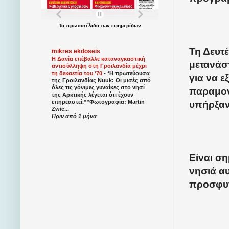
Τα
πρωτοσέλιδα
των
εφημερίδων
Τη Δευτ
mikres ekdoseis
Η Δανία επέβαλλε καταναγκαστική
μετανάσ
αντισύλληψη στη Γροιλανδία μέχρι
τη δεκαετία του ‘70
-
*Η πρωτεύουσα
για να ε
της Γροιλανδίας Nuuk: Οι μισές από
όλες τις γόνιμες γυναίκες στο νησί
παραμον
της Αρκτικής λέγεται ότι έχουν
επηρεαστεί.* *Φωτογραφία: Martin
υπήρξαν
Zwic...
Πριν από 1 μήνα
Είναι ση
νησιά αυ
προσφυ