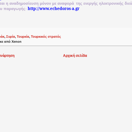
ται
η
αναδημοσίευση
μόνον
με
αναφορά
της
ενεργής
ηλεκτρονικής
διε
-
http://www.echedoros-a.gr
ου
παραγωγής
ράκ
,
Συρία
,
Τουρκία
,
Τουρκικός στρατός
κε από
Xenon
ανάρτηση
Αρχική σελίδα