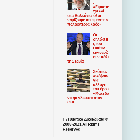
:
«Είμαστε
τρελοί
στα Βαλκάνια, όλοι
νομίζουμε ότι είμαστε ο
παλαιότερος λαός»
Οι
δηλώσει
ς του
Πούτιν
εκνευρίζ
ουν πάλι
τη Σερβία
Σκόπια:
«Φόβοι»
για
αλλαγή
του όρου
«Μακεδο
νική» γλώσσα στον
ΟΗΕ
Πνευματικά Δικαιώματα ©
2008-2021 All Rights
Reserved