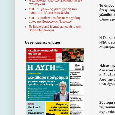
Η Συμφωνία Πρεσπών Ελλάδας- πΓΔΜ
στα αγγλικά
Το δημοσί
ΥΠΕΞ: Εγκύκλιος για τη χρήση του
ότι η Του
ονόματος ‘Βόρεια Μακεδονία’
χιλιάδες
ΥΠΕΞ Σκοπίων: Εγκύκλιος για χρήση
υλικοτεχ
όρων της Συμφωνίας Πρεσπών
Το Βουλγαρικό Μνημόνιο για βέτο στη
Βόρεια Μακεδονία
Η Τουρκία
ΗΠΑ, σχετ
Οι εφημερίδες σήμερα
συμπεριλ
«Μετά τη
δεν είναι
οι δυνάμ
Από την 
PKK
έχου
Σύντομα 
τις σουνι
σχηματίσε