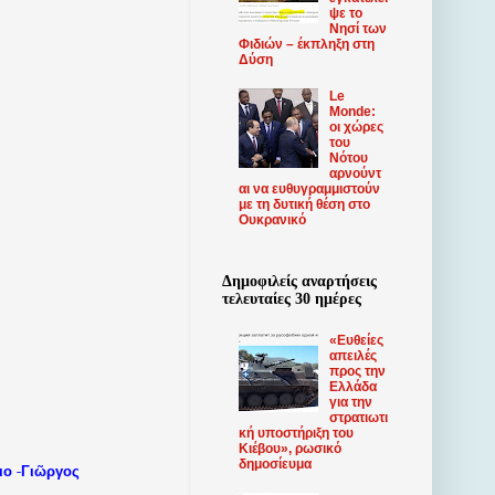
ψε το
Νησί των
Φιδιών – έκπληξη στη
Δύση
Le
Monde:
οι χώρες
του
Νότου
αρνούντ
αι να ευθυγραμμιστούν
με τη δυτική θέση στο
Ουκρανικό
Δημοφιλείς αναρτήσεις
τελευταίες 30 ημέρες
«Ευθείες
απειλές
προς την
Ελλάδα
για την
στρατιωτι
κή υποστήριξη του
Κιέβου», ρωσικό
δημοσίευμα
-
ιο
Γιῶργος