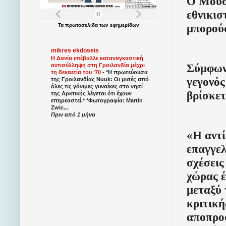
Ο Μουσ
εθνικισ
μπορούσ
Τα
πρωτοσέλιδα
των
εφημερίδων
mikres ekdoseis
Η Δανία επέβαλλε καταναγκαστική
Σύμφων
αντισύλληψη στη Γροιλανδία μέχρι
τη δεκαετία του ‘70
-
*Η πρωτεύουσα
γεγονός
της Γροιλανδίας Nuuk: Οι μισές από
όλες τις γόνιμες γυναίκες στο νησί
βρίσκετ
της Αρκτικής λέγεται ότι έχουν
επηρεαστεί.* *Φωτογραφία: Martin
Zwic...
Πριν από 1 μήνα
«Η αντί
επαγγελ
σχέσεις
χώρας έ
μεταξύ 
κριτική
αποπροσ