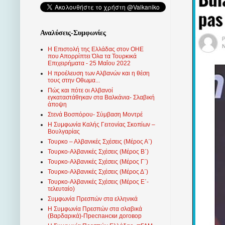
Αναλύσεις-Συμφωνίες
Η Επιστολή της Ελλάδας στον ΟΗΕ
που Απορρίπτει Όλα τα Τουρκικά
Επιχειρήματα - 25 Μαΐου 2022
Η προέλευση των Αλβανών και η θέση
τους στην Οθωμα...
Πώς και πότε οι Αλβανοί
εγκαταστάθηκαν στα Βαλκάνια- Σλαβική
άποψη
Στενά Βοσπόρου- Σύμβαση Μοντρέ
Η Συμφωνία Καλής Γειτονίας Σκοπίων –
Βουλγαρίας
Τουρκο – Αλβανικές Σχέσεις (Mέρος Α΄)
Τουρκο-Αλβανικές Σχέσεις (Μέρος Β΄)
Τουρκο-Αλβανικές Σχέσεις (Μέρος Γ΄)
Τουρκο-Αλβανικές Σχέσεις (Μέρος Δ΄)
Τουρκο-Αλβανικές Σχέσεις (Μέρος Ε΄-
τελευταίο)
Συμφωνία Πρεσπών στα ελληνικά
Η Συμφωνία Πρεσπών στα σλαβικά
(Βαρδαρικά)-Преспански договор