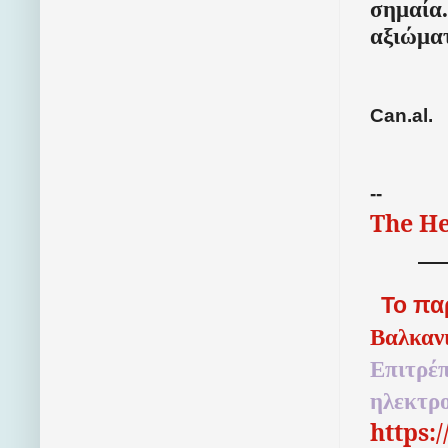
σημαία.
αξιώμα
Can.al.
--
The He
Το πα
Βαλκαν
Επιτρέπ
ηλεκτρ
https: