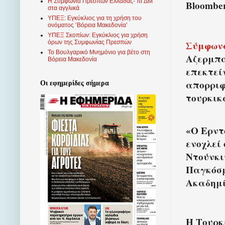
Η Συμφωνία Πρεσπών Ελλάδας- πΓΔΜ
Bloombe
στα αγγλικά
ΥΠΕΞ: Εγκύκλιος για τη χρήση του
ονόματος ‘Βόρεια Μακεδονία’
ΥΠΕΞ Σκοπίων: Εγκύκλιος για χρήση
Σύμφωνα
όρων της Συμφωνίας Πρεσπών
Το Βουλγαρικό Μνημόνιο για βέτο στη
Αζερμπαϊ
Βόρεια Μακεδονία
επεκτεί
απορριφ
Οι εφημερίδες σήμερα
τουρκικ
«Ο Ερντ
ενοχλεί
Ντούνκ
Παγκόσμ
Ακαδημί
Η Τουρκ