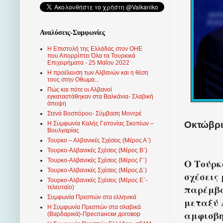
Αναλύσεις-Συμφωνίες
Η Επιστολή της Ελλάδας στον ΟΗΕ
που Απορρίπτει Όλα τα Τουρκικά
Επιχειρήματα - 25 Μαΐου 2022
Η προέλευση των Αλβανών και η θέση
τους στην Οθωμα...
Πώς και πότε οι Αλβανοί
εγκαταστάθηκαν στα Βαλκάνια- Σλαβική
άποψη
Στενά Βοσπόρου- Σύμβαση Μοντρέ
Οκτώβριο
Η Συμφωνία Καλής Γειτονίας Σκοπίων –
Βουλγαρίας
Τουρκο – Αλβανικές Σχέσεις (Mέρος Α΄)
Τουρκο-Αλβανικές Σχέσεις (Μέρος Β΄)
Ο Τούρκ
Τουρκο-Αλβανικές Σχέσεις (Μέρος Γ΄)
Τουρκο-Αλβανικές Σχέσεις (Μέρος Δ΄)
σχέσεις
Τουρκο-Αλβανικές Σχέσεις (Μέρος Ε΄-
παρέμβα
τελευταίο)
Συμφωνία Πρεσπών στα ελληνικά
μεταξύ 
Η Συμφωνία Πρεσπών στα σλαβικά
αμφισβη
(Βαρδαρικά)-Преспански договор