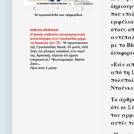
δημιουρ
που επι
Τα
πρωτοσέλιδα
των
εφημερίδων
εμφύλιο
στους οπ
mikres ekdoseis
Η Δανία επέβαλλε καταναγκαστική
αντίπαλ
αντισύλληψη στη Γροιλανδία μέχρι
με το B
τη δεκαετία του ‘70
-
*Η πρωτεύουσα
της Γροιλανδίας Nuuk: Οι μισές από
δυσφορί
όλες τις γόνιμες γυναίκες στο νησί
της Αρκτικής λέγεται ότι έχουν
επηρεαστεί.* *Φωτογραφία: Martin
«Εάν απ
Zwic...
Πριν από 1 μήνα
από τη Σ
πολυπολι
Ντούνκι
Το άρθρ
ότι οι 
τον αρμ
αυτές τ