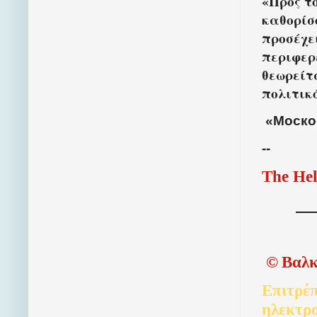
«Προς τ
καθορίσ
προσέχε
περιφερ
θεωρείτ
πολιτικ
«Моско
--
The Hel
©
Βαλκ
Επιτρέπ
ηλεκτρ