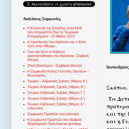
Αναλύσεις-Συμφωνίες
Η Επιστολή της Ελλάδας στον ΟΗΕ
που Απορρίπτει Όλα τα Τουρκικά
Επιχειρήματα - 25 Μαΐου 2022
Η προέλευση των Αλβανών και η θέση
τους στην Οθωμα...
Πώς και πότε οι Αλβανοί
εγκαταστάθηκαν στα Βαλκάνια- Σλαβική
άποψη
Στενά Βοσπόρου- Σύμβαση Μοντρέ
Ιανουάριος 
Η Συμφωνία Καλής Γειτονίας Σκοπίων –
Βουλγαρίας
Τουρκο – Αλβανικές Σχέσεις (Mέρος Α΄)
Σκόπια.
Τουρκο-Αλβανικές Σχέσεις (Μέρος Β΄)
Τουρκο-Αλβανικές Σχέσεις (Μέρος Γ΄)
Τα Δυτ
Τουρκο-Αλβανικές Σχέσεις (Μέρος Δ΄)
Τουρκο-Αλβανικές Σχέσεις (Μέρος Ε΄-
προτερα
τελευταίο)
και της
Συμφωνία Πρεσπών στα ελληνικά
και η Γ
Η Συμφωνία Πρεσπών στα σλαβικά
(Βαρδαρικά)-Преспански договор
συνομιλ