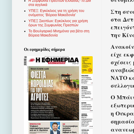
Η Συμφωνία Πρεσπών Ελλάδας- πΓΔΜ
στα αγγλικά
Στη συν
ΥΠΕΞ: Εγκύκλιος για τη χρήση του
ονόματος ‘Βόρεια Μακεδονία’
στα Δυτ
ΥΠΕΞ Σκοπίων: Εγκύκλιος για χρήση
επειγόν
όρων της Συμφωνίας Πρεσπών
Το Βουλγαρικό Μνημόνιο για βέτο στη
την Κίν
Βόρεια Μακεδονία
Ανακοίν
Οι εφημερίδες σήμερα
είχε εκ
σχέσεις
αναβιώσ
ΝΑΤΟ κα
συλλογι
Ο Μπάιν
εξωτερικ
η Ουκρα
σημασία
ανανεωμ