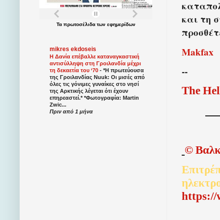
καταπολ
και τη 
Τα
πρωτοσέλιδα
των
εφημερίδων
προσθέτ
Makfax
mikres ekdoseis
Η Δανία επέβαλλε καταναγκαστική
αντισύλληψη στη Γροιλανδία μέχρι
--
τη δεκαετία του ‘70
-
*Η πρωτεύουσα
της Γροιλανδίας Nuuk: Οι μισές από
όλες τις γόνιμες γυναίκες στο νησί
The
Hel
της Αρκτικής λέγεται ότι έχουν
επηρεαστεί.* *Φωτογραφία: Martin
Zwic...
Πριν από 1 μήνα
©
Βαλκ
Επιτρέπ
ηλεκτρ
http
s
:/