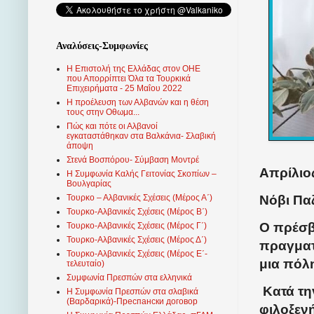
Αναλύσεις-Συμφωνίες
Η Επιστολή της Ελλάδας στον ΟΗΕ
που Απορρίπτει Όλα τα Τουρκικά
Επιχειρήματα - 25 Μαΐου 2022
Η προέλευση των Αλβανών και η θέση
τους στην Οθωμα...
Πώς και πότε οι Αλβανοί
εγκαταστάθηκαν στα Βαλκάνια- Σλαβική
άποψη
Στενά Βοσπόρου- Σύμβαση Μοντρέ
Απρίλιος
Η Συμφωνία Καλής Γειτονίας Σκοπίων –
Βουλγαρίας
Νόβι Πα
Τουρκο – Αλβανικές Σχέσεις (Mέρος Α΄)
Τουρκο-Αλβανικές Σχέσεις (Μέρος Β΄)
Ο πρέσβ
Τουρκο-Αλβανικές Σχέσεις (Μέρος Γ΄)
Τουρκο-Αλβανικές Σχέσεις (Μέρος Δ΄)
πραγματ
Τουρκο-Αλβανικές Σχέσεις (Μέρος Ε΄-
μια πόλ
τελευταίο)
Συμφωνία Πρεσπών στα ελληνικά
Κατά τη
Η Συμφωνία Πρεσπών στα σλαβικά
(Βαρδαρικά)-Преспански договор
φιλοξεν