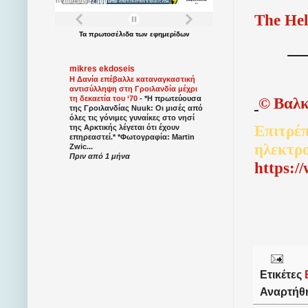
The Hel
Τα
πρωτοσέλιδα
των
εφημερίδων
mikres ekdoseis
Η Δανία επέβαλλε καταναγκαστική
αντισύλληψη στη Γροιλανδία μέχρι
©
Βαλκ
τη δεκαετία του ‘70
-
*Η πρωτεύουσα
της Γροιλανδίας Nuuk: Οι μισές από
όλες τις γόνιμες γυναίκες στο νησί
Επιτρέπ
της Αρκτικής λέγεται ότι έχουν
επηρεαστεί.* *Φωτογραφία: Martin
ηλεκτρ
Zwic...
Πριν από 1 μήνα
http
s
:/
Ετικέτες
Αναρτήθ