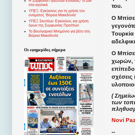
Η Συμφωνία Πρεσπών Ελλάδας- πΓΔΜ
στα αγγλικά
του.
ΥΠΕΞ: Εγκύκλιος για τη χρήση του
ονόματος ‘Βόρεια Μακεδονία’
Ο Μπίσε
ΥΠΕΞ Σκοπίων: Εγκύκλιος για χρήση
γεγονότ
όρων της Συμφωνίας Πρεσπών
Το Βουλγαρικό Μνημόνιο για βέτο στη
Τουρκία 
Βόρεια Μακεδονία
αδελφικ
Οι εφημερίδες σήμερα
Ο Μπίσεβ
χωρών, 
επίπεδο 
σχέσεις
υλοποιο
( Σημείω
των τοπ
πληθυσ
Novi Pa
--