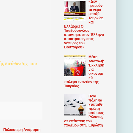
«Δεν
ηρεμούν
τα νερά
μεταξύ
Τουρκίας
και
Ελλάδας! Ο
Τσαβούσογλου
απάντησε στον Έλληνα
απόστρατο για τις
γέφυρες του
Βοσπόρου»
Μέση
Ανατολή:
ής
διεύθυνσης
του
Έκκληση
για
οικονομι
κό
πόλεμο εναντίον της
Τουρκίας
Ποια
πόλη θα
χτυπηθεί
πρώτη
από τους
Ρώσους,
σε επέκταση του
πολέμου στην Ευρώπη
Παλαιότερη Ανάρτηση