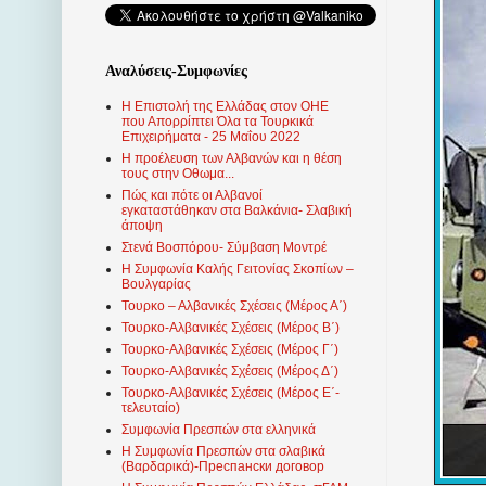
Αναλύσεις-Συμφωνίες
Η Επιστολή της Ελλάδας στον ΟΗΕ
που Απορρίπτει Όλα τα Τουρκικά
Επιχειρήματα - 25 Μαΐου 2022
Η προέλευση των Αλβανών και η θέση
τους στην Οθωμα...
Πώς και πότε οι Αλβανοί
εγκαταστάθηκαν στα Βαλκάνια- Σλαβική
άποψη
Στενά Βοσπόρου- Σύμβαση Μοντρέ
Η Συμφωνία Καλής Γειτονίας Σκοπίων –
Βουλγαρίας
Τουρκο – Αλβανικές Σχέσεις (Mέρος Α΄)
Τουρκο-Αλβανικές Σχέσεις (Μέρος Β΄)
Τουρκο-Αλβανικές Σχέσεις (Μέρος Γ΄)
Τουρκο-Αλβανικές Σχέσεις (Μέρος Δ΄)
Τουρκο-Αλβανικές Σχέσεις (Μέρος Ε΄-
τελευταίο)
Συμφωνία Πρεσπών στα ελληνικά
Η Συμφωνία Πρεσπών στα σλαβικά
(Βαρδαρικά)-Преспански договор