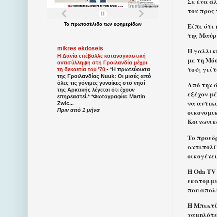
Σε ένα άλ
του προς
Είπε ότι 
Τα
πρωτοσέλιδα
των
εφημερίδων
της Μαύρ
mikres ekdoseis
Η γαλλική
Η Δανία επέβαλλε καταναγκαστική
με τη Μό
αντισύλληψη στη Γροιλανδία μέχρι
τους γεί
τη δεκαετία του ‘70
-
*Η πρωτεύουσα
της Γροιλανδίας Nuuk: Οι μισές από
όλες τις γόνιμες γυναίκες στο νησί
Από την 
της Αρκτικής λέγεται ότι έχουν
εξέχον μ
επηρεαστεί.* *Φωτογραφία: Martin
να αντικ
Zwic...
Πριν από 1 μήνα
οικονομικ
Κοινωνικ
Το προεδ
αντιπολί
οικογένει
Η Oda TV
εκατομμυρ
που απολ
Η Μπεκτζ
χαμηλότε