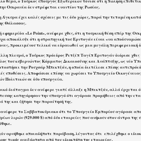
λο θέμα, ο Τούρκος υπουργός Εξωτερικών τόνισε ότι η πώληση επιθετι
 την Ουκρανία δεν στρέφεται εναντίον της Ρωσίας
.
η Άγκυρα έχει καλές σχέσεις με τις δύο χώρες, παρά την τεταμένη κατ
ης Θάλασσας
.
 εφημερίδα «Le Point», ανέφερε χθες, ότι η τουρκική θέση υπέρ της Ουκ
σχα αποκάλυψε ότι η στρατηγική του Ερντογάν είναι «να αποδυναμώσε
τονες, προκειμένου τελικά να εδραιωθεί ως μια μεγάλη περιφερειακή 
άλλη πλευρά, ο Τούρκος πρόεδρος Ρετζέπ Ταγίπ Ερντογάν διόρισε χθες
έλος του κυβερνώντος Κόμματος Δικαιοσύνης και Ανάπτυξης, ως νέο Υπ
αταστήσει την Ρουχσάρ Μπεκτζάν, η οποία διετέλεσε επίσης αντιπρόε
ές υποθέσεις. Αποφάσισε επίσης να χωρίσει το Υπουργείο Οικογένειας
ών Πολιτικών σε δύο υπουργεία
.
ρικό διάταγμα δεν ανέφερε γιατί άλλαξε η Μπεκτζάν, αλλά έρχεται ότ
τευσης κατηγόρησαν την υπουργό ότι αγόρασε προμήθειες από την ετα
ά της και ζήτησε την παραίτησή της
.
 ανέφερε το Σαββατοκύριακο ότι το Υπουργείο Εμπορίου αγόρασε απ
ίων λιρών (929.000 $) από δύο εταιρείες που ανήκουν στον άντρα της
ύθηκε.
άν αρνήθηκε οποιαδήποτε παράβαση, λέγοντας ότι
επιλέχθηκε ο ιδιο
ρης τιμής ανεξάρτητα από τον ιδιοκτήτη της εταιρείας
.