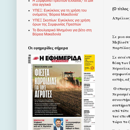
Η Συμφωνία Πρεσπών Ελλάδας- πΓΔΜ
στα αγγλικά
(Ο τίτλος
ΥΠΕΞ: Εγκύκλιος για τη χρήση του
ονόματος ‘Βόρεια Μακεδονία’
Απρίλιος 
ΥΠΕΞ Σκοπίων: Εγκύκλιος για χρήση
όρων της Συμφωνίας Πρεσπών
Το Βουλγαρικό Μνημόνιο για βέτο στη
Βόρεια Μακεδονία
Σε μια σ
Μεβλούτ 
παρτίδας
Οι εφημερίδες σήμερα
Σε συνέντ
θέση των
πυραυλικ
συμφωνία
αυτήν, αξ
Ο υπουργ
περασμέν
συναντήσ
συστήματ
από τότε 
του υπεν
τώρα το 