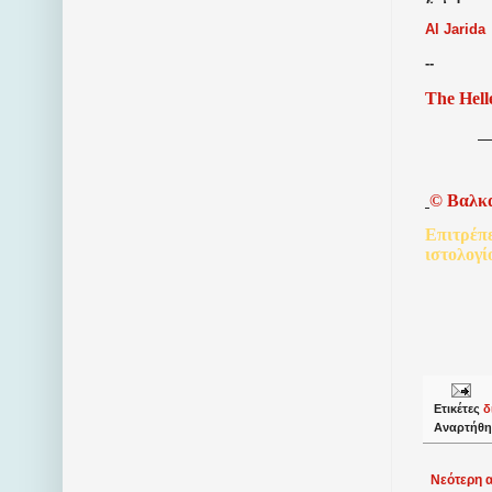
Al Jarida
--
The Hell
©
Βαλκ
Επιτρέπ
ιστολογί
Ετικέτες
δ
Αναρτήθη
Νεότερη 