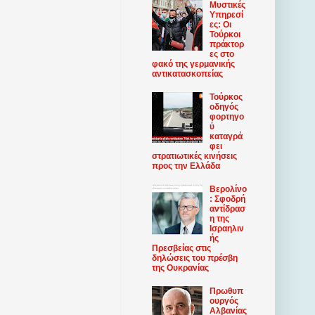
Μυστικές
Υπηρεσί
ες: Οι
Τούρκοι
πράκτορ
ες στο
φακό της γερμανικής
αντικατασκοπείας
Τούρκος
οδηγός
φορτηγο
ύ
καταγρά
φει
στρατιωτικές κινήσεις
προς την Ελλάδα
Βερολίνο
: Σφοδρή
αντίδρασ
η της
Ισραηλιν
ής
Πρεσβείας στις
δηλώσεις του πρέσβη
της Ουκρανίας
Πρωθυπ
ουργός
Αλβανίας