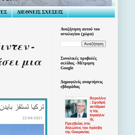
ΤΕΣ
ΔΙΕΘΝΕΙΣ ΣΧΕΣΕΙΣ
Αναζήτηση αυτού του
ιστολογίου (χώρα)
ιντεν -
σει μια
Συνολικές προβολές
σελίδας -Μέτρηση
Google
Δημοφιλείς αναρτήσεις
εβδομάδας
Βερολίνο
: Σφοδρή
αντίδρασ
η της
Ισραηλιν
ής
Πρεσβείας στις
δηλώσεις του πρέσβη
της Ουκρανίας