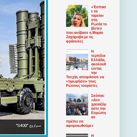
«Έσπασ
ε τα
ταμεία»
στη
Ρωσία το
βίντεο
που ανέβασε η Μαρία
Ζαχάροβα με τις
φράουλες
Η
τεμπέλα
Ελλάδα,
ακολουθ
ώντας
την
Τσεχία, αποφάσισε να
«τιμωρήσει» τους
Ρώσους τουρίστες
Σκόπια:
«Δεν
χρειαζόμ
αστε την
Ευρώπη
αν
πρέπει να
αφομοιωθούμε»
Η