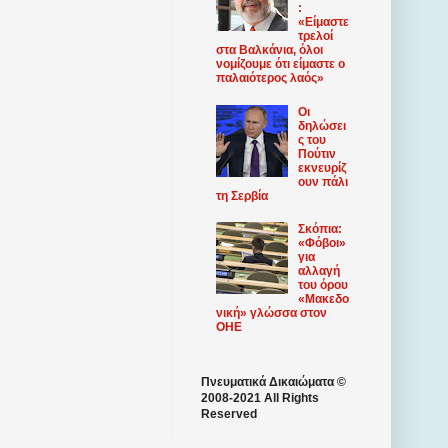
:
«Είμαστε
τρελοί
στα Βαλκάνια, όλοι
νομίζουμε ότι είμαστε ο
παλαιότερος λαός»
Οι
δηλώσει
ς του
Πούτιν
εκνευρίζ
ουν πάλι
τη Σερβία
Σκόπια:
«Φόβοι»
για
αλλαγή
του όρου
«Μακεδο
νική» γλώσσα στον
ΟΗΕ
Πνευματικά Δικαιώματα ©
2008-2021 All Rights
Reserved