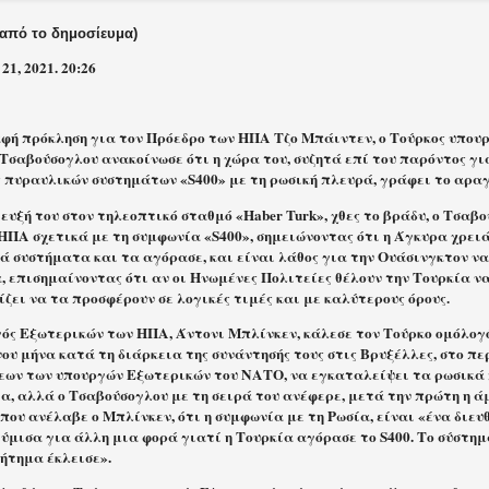
 από το δημοσίευμα)
21, 2021. 20:26
αφή πρόκληση για τον Πρόεδρο των ΗΠΑ Τζο Μπάιντεν, ο Τούρκος υπου
Τσαβούσογλου ανακοίνωσε ότι η χώρα του, συζητά επί του παρόντος γι
 πυραυλικών συστημάτων «S400» με τη ρωσική πλευρά, γράφει το αραγ
ευξή του στον τηλεοπτικό σταθμό «Haber Turk», χθες το βράδυ, ο Τσαβ
 ΗΠΑ σχετικά με τη συμφωνία «S400», σημειώνοντας ότι η Άγκυρα χρει
ά συστήματα και τα αγόρασε, και είναι λάθος για την Ουάσινγκτον να
, επισημαίνοντας ότι αν οι Ηνωμένες Πολιτείες θέλουν την Τουρκία ν
ίζει να τα προσφέρουν σε λογικές τιμές και με καλύτερους όρους
.
ός Εξωτερικών των ΗΠΑ, Άντονι Μπλίνκεν, κάλεσε τον Τούρκο ομόλογό
ου μήνα κατά τη διάρκεια της συνάντησής τους στις Βρυξέλλες, στο πε
εων των υπουργών Εξωτερικών του ΝΑΤΟ, να εγκαταλείψει τα ρωσικά
α, αλλά ο Τσαβούσογλου με τη σειρά του ανέφερε, μετά την πρώτη η ά
που ανέλαβε ο Μπλίνκεν, ότι η συμφωνία με τη Ρωσία, είναι «ένα διευ
θύμισα για άλλη μια φορά γιατί η Τουρκία αγόρασε το S400. Το σύστη
ζήτημα έκλεισε».