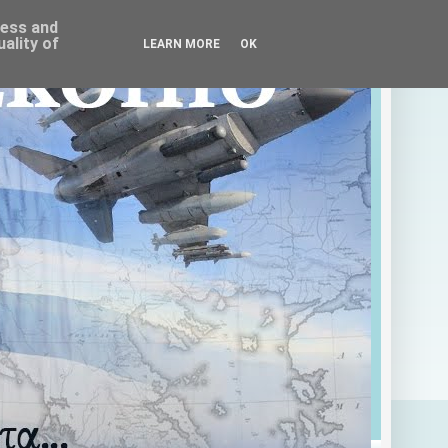
ress and
ality of
LEARN MORE
OK