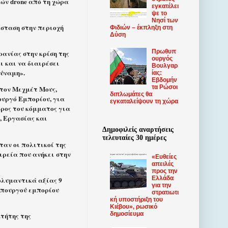
κών drone από τη χώρα
εγκατέλει
ψε το
Νησί των
άσταση στην περιοχή
Φιδιών – έκπληξη στη
Δύση
Πρωθυπ
ρανίας στην κρίση της
ουργός
ι και να διαιρέσει
Βουλγαρ
δύναμη».
ίας:
Εβδομήν
τα Ρώσοι
 τον Μεχμέτ Μους,
διπλωμάτες θα
ουργό Εμπορίου, για
εγκαταλείψουν τη χώρα
δρος του κόμματος για
, Εργασίας και
Δημοφιλείς αναρτήσεις
τελευταίες 30 ημέρες
αν οι πολιτικοί της
ιρεία που ανήκει στην
«Ευθείες
απειλές
προς την
Ελλάδα
ολυμαντικά αξίας 9
για την
 υπουργού εμπορίου
στρατιωτι
κή υποστήριξη του
Κιέβου», ρωσικό
δημοσίευμα
κτήτης της