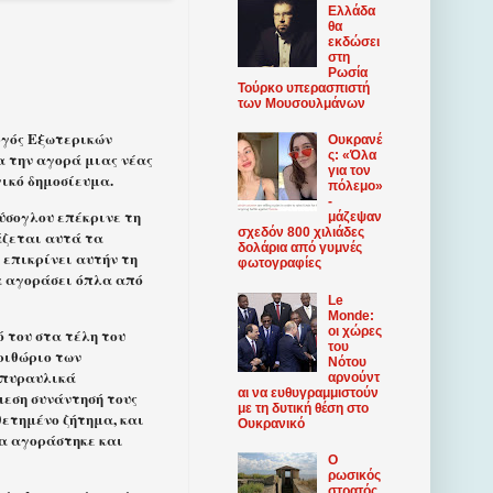
Ελλάδα
θα
εκδώσει
στη
Ρωσία
Τούρκο υπερασπιστή
των Μουσουλμάνων
ργός Εξωτερικών
Ουκρανέ
ς: «Όλα
α την αγορά μιας νέας
για τον
ικό δημοσίευμα.
πόλεμο»
-
ούσογλου επέκρινε τη
μάζεψαν
σχεδόν 800 χιλιάδες
άζεται αυτά τα
δολάρια από γυμνές
 επικρίνει αυτήν τη
φωτογραφίες
α αγοράσει όπλα από
Le
Monde:
οι χώρες
 του στα τέλη του
του
ριθώριο των
Νότου
 πυραυλικά
αρνούντ
αι να ευθυγραμμιστούν
μεση συνάντησή τους
με τη δυτική θέση στο
θετημένο ζήτημα, και
Ουκρανικό
μα αγοράστηκε και
Ο
ρωσικός
στρατός