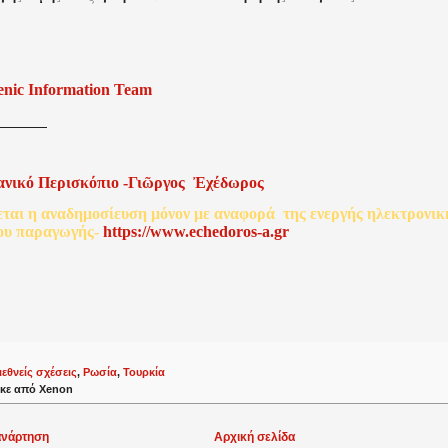
enic Information Team
ανικό
Περισκόπιο
-
Γιῶργος
Ἐχέδωρος
εται
η
αναδημοσίευση
μόνον
με
αναφορά
της
ενεργής
ηλεκτρονικ
ου
παραγωγής
-
http
s
://www.echedoros-a.gr
ιεθνείς σχέσεις
,
Ρωσία
,
Τουρκία
κε από
Xenon
ανάρτηση
Αρχική σελίδα