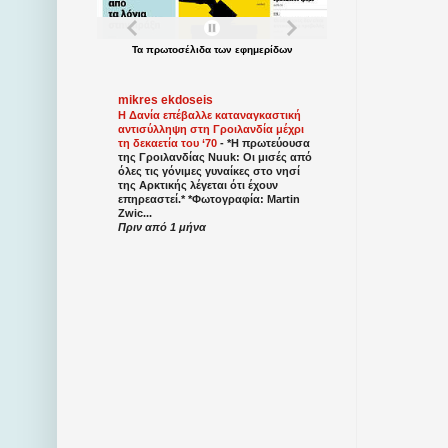
Τα
πρωτοσέλιδα
των
εφημερίδων
mikres ekdoseis
Η Δανία επέβαλλε καταναγκαστική
αντισύλληψη στη Γροιλανδία μέχρι
τη δεκαετία του ‘70
-
*Η πρωτεύουσα
της Γροιλανδίας Nuuk: Οι μισές από
όλες τις γόνιμες γυναίκες στο νησί
της Αρκτικής λέγεται ότι έχουν
επηρεαστεί.* *Φωτογραφία: Martin
Zwic...
Πριν από 1 μήνα