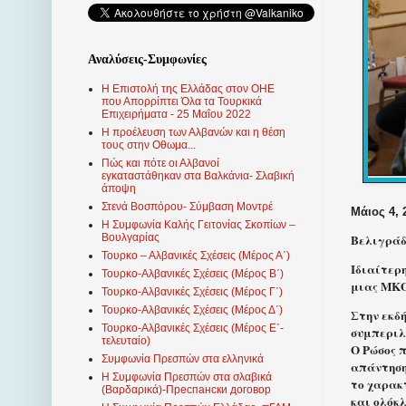
Αναλύσεις-Συμφωνίες
Η Επιστολή της Ελλάδας στον ΟΗΕ
που Απορρίπτει Όλα τα Τουρκικά
Επιχειρήματα - 25 Μαΐου 2022
Η προέλευση των Αλβανών και η θέση
τους στην Οθωμα...
Πώς και πότε οι Αλβανοί
εγκαταστάθηκαν στα Βαλκάνια- Σλαβική
άποψη
Στενά Βοσπόρου- Σύμβαση Μοντρέ
Μάιος 4, 
Η Συμφωνία Καλής Γειτονίας Σκοπίων –
Βελιγράδ
Βουλγαρίας
Τουρκο – Αλβανικές Σχέσεις (Mέρος Α΄)
Ιδιαίτερη
Τουρκο-Αλβανικές Σχέσεις (Μέρος Β΄)
μιας ΜΚΟ,
Τουρκο-Αλβανικές Σχέσεις (Μέρος Γ΄)
Τουρκο-Αλβανικές Σχέσεις (Μέρος Δ΄)
Στην εκδ
Τουρκο-Αλβανικές Σχέσεις (Μέρος Ε΄-
συμπεριλ
τελευταίο)
Ο Ρώσος π
Συμφωνία Πρεσπών στα ελληνικά
απάντηση 
Η Συμφωνία Πρεσπών στα σλαβικά
το χαρακ
(Βαρδαρικά)-Преспански договор
και ολόκ