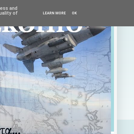
ress and
ality of
LEARN MORE
OK