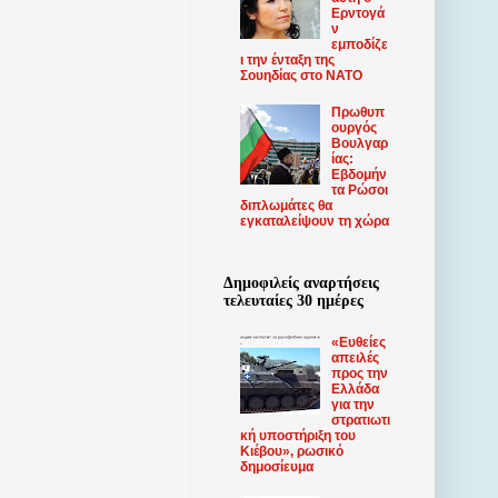
Ερντογά
ν
εμποδίζε
ι την ένταξη της
Σουηδίας στο ΝΑΤΟ
Πρωθυπ
ουργός
Βουλγαρ
ίας:
Εβδομήν
τα Ρώσοι
διπλωμάτες θα
εγκαταλείψουν τη χώρα
Δημοφιλείς αναρτήσεις
τελευταίες 30 ημέρες
«Ευθείες
απειλές
προς την
Ελλάδα
για την
στρατιωτι
κή υποστήριξη του
Κιέβου», ρωσικό
δημοσίευμα