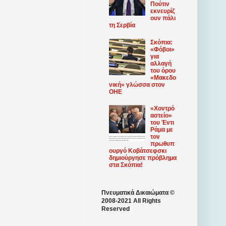
Πούτιν
εκνευρίζ
ουν πάλι
τη Σερβία
Σκόπια:
«Φόβοι»
για
αλλαγή
του όρου
«Μακεδο
νική» γλώσσα στον
ΟΗΕ
«Χοντρό
αστείο»
του Έντι
Ράμα με
τον
πρωθυπ
ουργό Κοβάτσεφσκι
δημιούργησε πρόβλημα
στα Σκόπια!
Πνευματικά Δικαιώματα ©
2008-2021 All Rights
Reserved