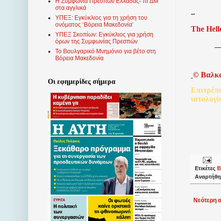
Η Συμφωνία Πρεσπών Ελλάδας- πΓΔΜ
στα αγγλικά
--
ΥΠΕΞ: Εγκύκλιος για τη χρήση του
ονόματος ‘Βόρεια Μακεδονία’
The Hell
ΥΠΕΞ Σκοπίων: Εγκύκλιος για χρήση
όρων της Συμφωνίας Πρεσπών
Το Βουλγαρικό Μνημόνιο για βέτο στη
Βόρεια Μακεδονία
©
Βαλκ
Οι εφημερίδες σήμερα
Επιτρέπ
ιστολογί
Ετικέτες
Β
Αναρτήθη
Νεότερη 