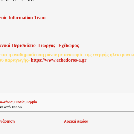
enic Information Team
ανικό
Περισκόπιο
-
Γιῶργος
Ἐχέδωρος
εται
η
αναδημοσίευση
μόνον
με
αναφορά
της
ενεργής
ηλεκτρονικ
ου
παραγωγής
-
http
s
://www.echedoros-a.gr
αλκάνια
,
Ρωσία
,
Σερβία
κε από
Xenon
ανάρτηση
Αρχική σελίδα