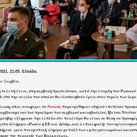
2021. 21:05. Ελλάδα.
ι- Σερβία.
 τελετή έγινε, στη σερβική πρωτεύουσα,
κατά την έναρξη του Ρωσικού
 υπό την αιγίδα του οποίου θα υλοποιηθούν έργα στον τομέα των διμε
ήλωση, όπως αναφέρει το
Novosti
, παρευρέθηκαν υψηλού επιπέδου προσκ
αμβανομένου του προέδρου του σερβικού κοινοβουλίου, Ίβιτσα Ντάτσι
ρέσβης εξέφρασε την ελπίδα ότι το κέντρο θα είναι σε θέση να προσφ
στο δίλημμα «Ρωσία ή ΕΕ και Δύση», και ο επικεφαλής του οργανισμού
τήρισε «μια πνευματική γέφυρα μεταξύ των εμπειρογνωμόνων κοινοτ
ληρης της περιοχής των Βαλκανίων».