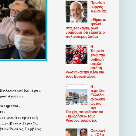
Πρωθυπ
ουργός
Αλβανίας
:
«Είμαστε
τρελοί
στα Βαλκάνια, όλοι
νομίζουμε ότι είμαστε ο
παλαιότερος λαός»
Η
Τουρκία
είναι πιο
σοβαρή
απειλή
από τη
Ρωσία και την Κίνα για
τους Ευρωπαίους
Η
 Βαλκανικού Κέντρου,
τεμπέλα
Ελλάδα,
ρών σχέσεων.
ακολουθ
ώντας
εκλημένοι,
την
τς.
Τσεχία, αποφάσισε να
«τιμωρήσει» τους
έρει μια πνευματική
Ρώσους τουρίστες
, Σλάβενκο Τέρζιτς,
ήτων Ρωσίας, Σερβίας
Ουκρανέ
ς: «Όλα