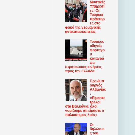
Μυστικές
Υπηρεσί
ες: Οι
Τούρκοι
πράκτορ
ες στο
φακό της γερμανικής
αντικατασκοπείας
Τούρκος
οδηγός
φορτηγο
ύ
καταγρά
φει
στρατιωτικές κινήσεις
προς την Ελλάδα
Πρωθυπ
ουργός
Αλβανίας
:
«Είμαστε
τρελοί
στα Βαλκάνια, όλοι
νομίζουμε ότι είμαστε ο
παλαιότερος λαός»
Οι
δηλώσει
ς του