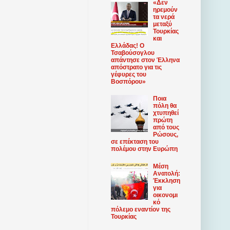
«Δεν
ηρεμούν
τα νερά
μεταξύ
Τουρκίας
και
Ελλάδας! Ο
Τσαβούσογλου
απάντησε στον Έλληνα
απόστρατο για τις
γέφυρες του
Βοσπόρου»
Ποια
πόλη θα
χτυπηθεί
πρώτη
από τους
Ρώσους,
σε επέκταση του
πολέμου στην Ευρώπη
Μέση
Ανατολή:
Έκκληση
για
οικονομι
κό
πόλεμο εναντίον της
Τουρκίας