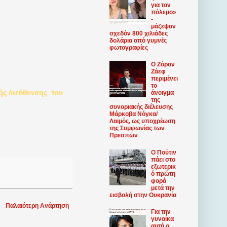
για τον
πόλεμο»
-
μάζεψαν
σχεδόν 800 χιλιάδες
δολάρια από γυμνές
φωτογραφίες
Ο Ζόραν
Ζάεφ
περιμένει
το
ής
διεύθυνσης
του
άνοιγμα
της
συνοριακής διέλευσης
Μάρκοβα Νόγκα/
Λαιμός, ως υποχρέωση
της Συμφωνίας των
Πρεσπών
Ο Πούτιν
πάει στο
εξωτερικ
ό πρώτη
φορά
μετά την
εισβολή στην Ουκρανία
Παλαιότερη Ανάρτηση
Για την
γυναίκα
αυτή ο