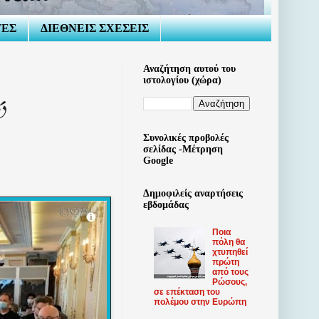
ΤΕΣ
ΔΙΕΘΝΕΙΣ ΣΧΕΣΕΙΣ
Αναζήτηση αυτού του
ιστολογίου (χώρα)
ύ
Συνολικές προβολές
σελίδας -Μέτρηση
Google
Δημοφιλείς αναρτήσεις
εβδομάδας
Ποια
πόλη θα
χτυπηθεί
πρώτη
από τους
Ρώσους,
σε επέκταση του
πολέμου στην Ευρώπη