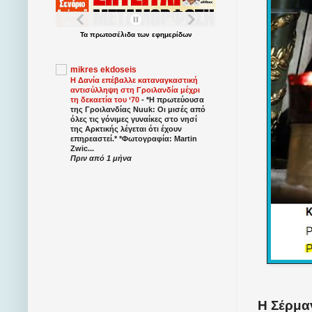
Τα
πρωτοσέλιδα
των
εφημερίδων
mikres ekdoseis
Η Δανία επέβαλλε καταναγκαστική
αντισύλληψη στη Γροιλανδία μέχρι
τη δεκαετία του ‘70
-
*Η πρωτεύουσα
της Γροιλανδίας Nuuk: Οι μισές από
όλες τις γόνιμες γυναίκες στο νησί
της Αρκτικής λέγεται ότι έχουν
επηρεαστεί.* *Φωτογραφία: Martin
Zwic...
Πριν από 1 μήνα
Η Σέρμαν