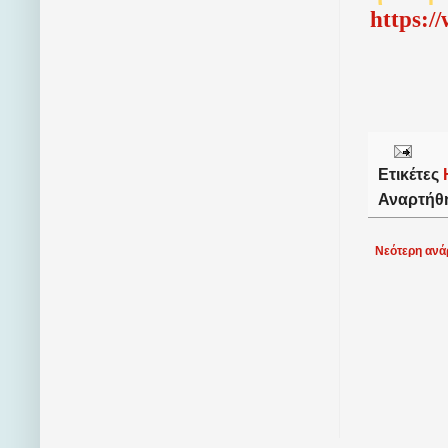
http
s
:/
Ετικέτες
Αναρτήθ
Νεότερη ανά