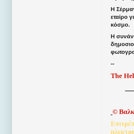
Η Σέρμαν
εταίρο 
κόσμο.
Η συνάντ
δημοσιο
φωτογρα
--
The Hel
©
Βαλκ
Επιτρέπ
ηλεκτρ