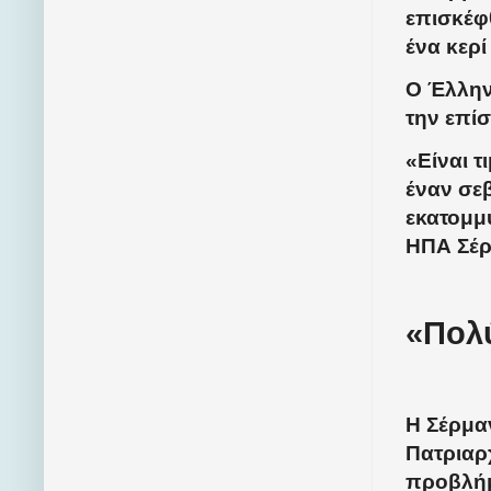
επισκέφ
ένα κερ
Ο Έλλην
την επί
«Είναι 
έναν σε
εκατομμ
ΗΠΑ Σέρμ
«Πολύ
Η Σέρμα
Πατριαρχ
προβλήμ