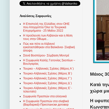
Αναλύσεις-Συμφωνίες
Η Επιστολή της Ελλάδας στον ΟΗΕ
που Απορρίπτει Όλα τα Τουρκικά
Επιχειρήματα - 25 Μαΐου 2022
Η προέλευση των Αλβανών και η θέση
τους στην Οθωμα...
Πώς και πότε οι Αλβανοί
εγκαταστάθηκαν στα Βαλκάνια- Σλαβική
άποψη
Στενά Βοσπόρου- Σύμβαση Μοντρέ
Η Συμφωνία Καλής Γειτονίας Σκοπίων –
Βουλγαρίας
Τουρκο – Αλβανικές Σχέσεις (Mέρος Α΄)
Μάιος 30
Τουρκο-Αλβανικές Σχέσεις (Μέρος Β΄)
Τουρκο-Αλβανικές Σχέσεις (Μέρος Γ΄)
Τουρκο-Αλβανικές Σχέσεις (Μέρος Δ΄)
Κατά τη
Τουρκο-Αλβανικές Σχέσεις (Μέρος Ε΄-
χώρα μι
τελευταίο)
Συμφωνία Πρεσπών στα ελληνικά
Η υφυπο
Η Συμφωνία Πρεσπών στα σλαβικά
(Βαρδαρικά)-Преспански договор
Κωνσταν