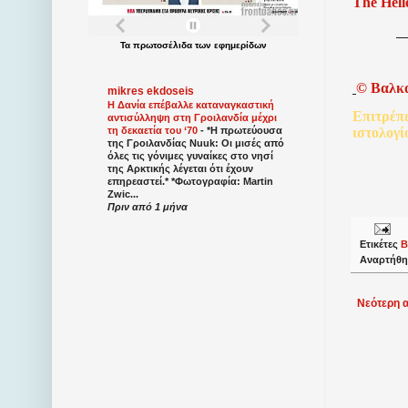
The Hell
Τα
πρωτοσέλιδα
των
εφημερίδων
©
Βαλκ
mikres ekdoseis
Η Δανία επέβαλλε καταναγκαστική
Επιτρέπ
αντισύλληψη στη Γροιλανδία μέχρι
τη δεκαετία του ‘70
-
*Η πρωτεύουσα
ιστολογί
της Γροιλανδίας Nuuk: Οι μισές από
όλες τις γόνιμες γυναίκες στο νησί
της Αρκτικής λέγεται ότι έχουν
επηρεαστεί.* *Φωτογραφία: Martin
Zwic...
Πριν από 1 μήνα
Ετικέτες
Β
Αναρτήθη
Νεότερη 