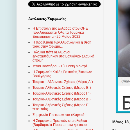
Αναλύσεις-Συμφωνίες
Η Επιστολή της Ελλάδας στον ΟΗΕ
που Απορρίπτει Όλα τα Τουρκικά
Επιχειρήματα - 25 Μαΐου 2022
Η προέλευση των Αλβανών και η θέση
τους στην Οθωμα...
Πώς και πότε οι Αλβανοί
εγκαταστάθηκαν στα Βαλκάνια- Σλαβική
άποψη
Στενά Βοσπόρου- Σύμβαση Μοντρέ
Η Συμφωνία Καλής Γειτονίας Σκοπίων –
Βουλγαρίας
Τουρκο – Αλβανικές Σχέσεις (Mέρος Α΄)
Τουρκο-Αλβανικές Σχέσεις (Μέρος Β΄)
Τουρκο-Αλβανικές Σχέσεις (Μέρος Γ΄)
Τουρκο-Αλβανικές Σχέσεις (Μέρος Δ΄)
Τουρκο-Αλβανικές Σχέσεις (Μέρος Ε΄-
τελευταίο)
Συμφωνία Πρεσπών στα ελληνικά
Η Συμφωνία Πρεσπών στα σλαβικά
Μάιος 18,
(Βαρδαρικά)-Преспански договор