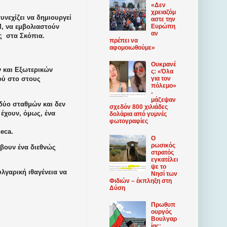
«Δεν
χρειαζόμ
νεχίζει να δημιουργεί
αστε την
Μ, να εμβολιαστούν
Ευρώπη
αν
ας
στα Σκόπια.
πρέπει να
αφομοιωθούμε»
Ουκρανέ
ν και Εξωτερικών
ς: «Όλα
ού στο στους
για τον
πόλεμο»
-
μάζεψαν
δύο σταθμών και δεν
σχεδόν 800 χιλιάδες
 έχουν, όμως, ένα
δολάρια από γυμνές
φωτογραφίες
eca.
Ο
ρωσικός
άβουν ένα διεθνώς
στρατός
εγκατέλει
ψε το
λγαρική ιθαγένεια να
Νησί των
Φιδιών – έκπληξη στη
Δύση
Πρωθυπ
ουργός
Βουλγαρ
ίας: