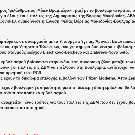
ος ‘φιλάνθρωπος’ Μίλεν Βραμπέφσκι, μαζί με το βουλγαρικό κράτος συ
 για όλους τους πολίτες της Δημοκρατίας της Βόρειας Μακεδονίας- ΔΒ
C
ovid-19, ανακοίνωσε η Ένωση Φιλίας Βόρειας Μακεδονίας-Βουλγαρί
αμπέφσκι, σε συνεργασία με τα Υπουργεία Υγείας, Άμυνας, Εσωτερικώ
ν και την Υπηρεσία Τελωνείων, ανοίγει σήμερα δύο κέντρα εμβολιασμ
ύς σταθμούς ελέγχου Lisichkovo-Delchevo και Zlatarevo-Novo Selo.
α εμβολιασμού βρίσκονται στην ενδιάμεση συνοριακή ζώνη μεταξύ των 
νάγκη οι πολίτες της ΔΒΜ να εισέλθουν στη Βουλγαρία, αντίστοιχα, να
ια αρνητικό τεστ PCR.
ες έχουν το δικαίωμα επιλογής εμβολίων των Pfizer, Moderna, Astra Zen
ι έχουν βουλγαρική υπηκοότητα, μετά τη δεύτερη δόση εμβολίου, θα λ
σμένο πιστοποιητικό εμβολιασμού.
 αναζητείται
ένας τρόπος για τους πολίτες της ΔΒΜ που δεν έχουν βου
α τέτοιο πιστοποιητικό.