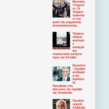
Μυστικές
Υπηρεσί
ες: Οι
Τούρκοι
πράκτορ
ες στο
φακό της γερμανικής
αντικατασκοπείας
Τούρκος
οδηγός
φορτηγο
ύ
καταγρά
φει
στρατιωτικές κινήσεις
προς την Ελλάδα
Βερολίνο
: Σφοδρή
αντίδρασ
η της
Ισραηλιν
ής
Πρεσβείας στις
δηλώσεις του πρέσβη
της Ουκρανίας
Πρωθυπ
ουργός
Αλβανίας