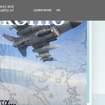
ress and
ality of
LEARN MORE
OK