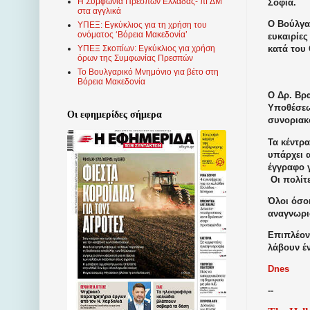
Η Συμφωνία Πρεσπών Ελλάδας- πΓΔΜ
Σόφια.
στα αγγλικά
Ο Βούλγαρ
ΥΠΕΞ: Εγκύκλιος για τη χρήση του
ονόματος ‘Βόρεια Μακεδονία’
ευκαιρίες
κατά του
ΥΠΕΞ Σκοπίων: Εγκύκλιος για χρήση
όρων της Συμφωνίας Πρεσπών
Το Βουλγαρικό Μνημόνιο για βέτο στη
Βόρεια Μακεδονία
Ο Δρ. Βρ
Υποθέσεω
Οι εφημερίδες σήμερα
συνοριακο
Τα κέντρ
υπάρχει α
έγγραφο γ
Οι πολίτ
Όλοι όσο
αναγνωρι
Επιπλέον
λάβουν έν
Dnes
--