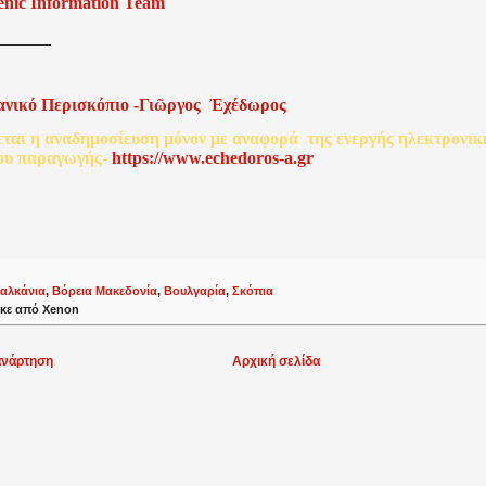
enic Information Team
ανικό
Περισκόπιο
-
Γιῶργος
Ἐχέδωρος
εται
η
αναδημοσίευση
μόνον
με
αναφορά
της
ενεργής
ηλεκτρονικ
ου
παραγωγής
-
http
s
://www.echedoros-a.gr
αλκάνια
,
Βόρεια Μακεδονία
,
Βουλγαρία
,
Σκόπια
κε από
Xenon
ανάρτηση
Αρχική σελίδα