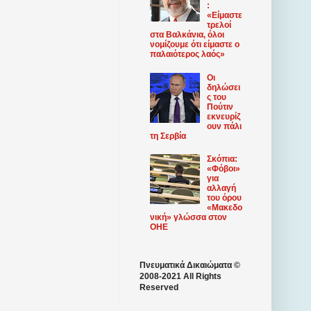
:
«Είμαστε
τρελοί
στα Βαλκάνια, όλοι
νομίζουμε ότι είμαστε ο
παλαιότερος λαός»
Οι
δηλώσει
ς του
Πούτιν
εκνευρίζ
ουν πάλι
τη Σερβία
Σκόπια:
«Φόβοι»
για
αλλαγή
του όρου
«Μακεδο
νική» γλώσσα στον
ΟΗΕ
Πνευματικά Δικαιώματα ©
2008-2021 All Rights
Reserved