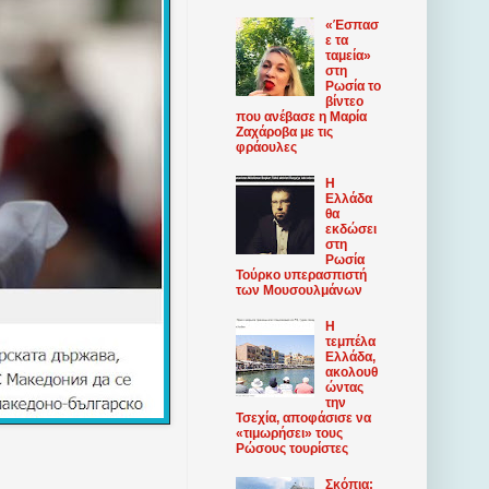
«Έσπασ
ε τα
ταμεία»
στη
Ρωσία το
βίντεο
που ανέβασε η Μαρία
Ζαχάροβα με τις
φράουλες
Η
Ελλάδα
θα
εκδώσει
στη
Ρωσία
Τούρκο υπερασπιστή
των Μουσουλμάνων
Η
τεμπέλα
Ελλάδα,
ακολουθ
ώντας
την
Τσεχία, αποφάσισε να
«τιμωρήσει» τους
Ρώσους τουρίστες
Σκόπια: