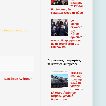
Εβδομήν
τα Ρώσοι
διπλωμάτες θα
εγκαταλείψουν τη χώρα
Le
Monde:
οι χώρες
ής
διεύθυνσης
του
του
Νότου
αρνούντ
αι να ευθυγραμμιστούν
με τη δυτική θέση στο
Ουκρανικό
Δημοφιλείς αναρτήσεις
τελευταίες 30 ημέρες
«Ευθείες
απειλές
Παλαιότερη Ανάρτηση
προς την
Ελλάδα
για την
στρατιωτι
κή υποστήριξη του
Κιέβου», ρωσικό
δημοσίευμα