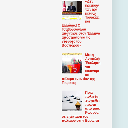
«Δεν
ηρεμούν
τα νερά
μεταξύ
Τουρκίας
και
Ελλάδας! Ο
Τσαβούσογλου
απάντησε στον Έλληνα
απόστρατο για τις
γέφυρες του
Βοσπόρου»
Μέση
Ανατολή:
Έκκληση
για
οικονομι
κό
πόλεμο εναντίον της
Τουρκίας
Ποια
πόλη θα
χτυπηθεί
πρώτη
από τους
Ρώσους,
σε επέκταση του
πολέμου στην Ευρώπη