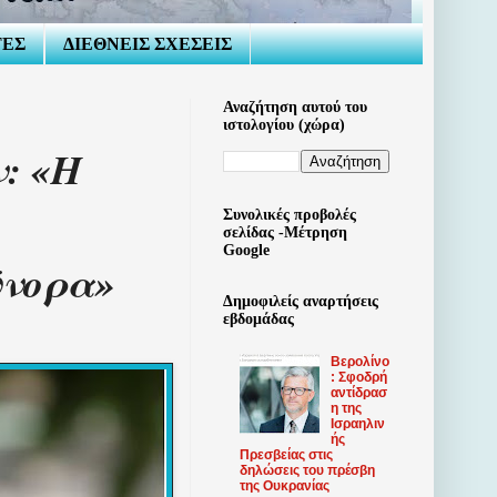
ΤΕΣ
ΔΙΕΘΝΕΙΣ ΣΧΕΣΕΙΣ
Αναζήτηση αυτού του
ιστολογίου (χώρα)
: «Η
Συνολικές προβολές
σελίδας -Μέτρηση
Google
ύνορα»
Δημοφιλείς αναρτήσεις
εβδομάδας
Βερολίνο
: Σφοδρή
αντίδρασ
η της
Ισραηλιν
ής
Πρεσβείας στις
δηλώσεις του πρέσβη
της Ουκρανίας