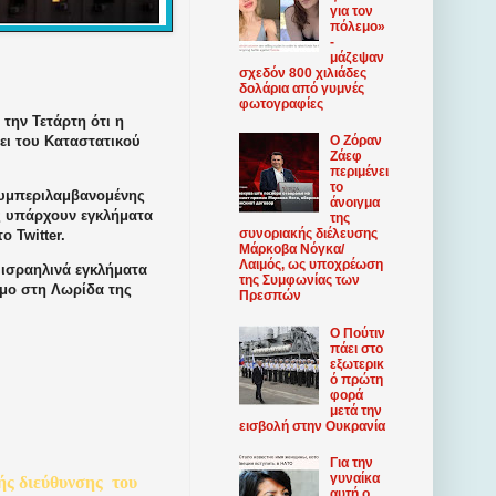
για τον
πόλεμο»
-
μάζεψαν
σχεδόν 800 χιλιάδες
δολάρια από γυμνές
φωτογραφίες
την Τετάρτη ότι η
ει του Καταστατικού
Ο Ζόραν
Ζάεφ
περιμένει
το
συμπεριλαμβανομένης
άνοιγμα
ώς υπάρχουν εγκλήματα
της
συνοριακής διέλευσης
 Twitter.
Μάρκοβα Νόγκα/
Λαιμός, ως υποχρέωση
 ισραηλινά εγκλήματα
της Συμφωνίας των
εμο στη Λωρίδα της
Πρεσπών
Ο Πούτιν
πάει στο
εξωτερικ
ό πρώτη
φορά
μετά την
εισβολή στην Ουκρανία
Για την
γυναίκα
ής
διεύθυνσης
του
αυτή ο