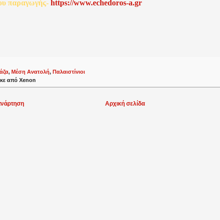
ου
παραγωγής
-
http
s
://www.echedoros-a.gr
άζα
,
Μέση Ανατολή
,
Παλαιστίνιοι
κε από
Xenon
ανάρτηση
Αρχική σελίδα