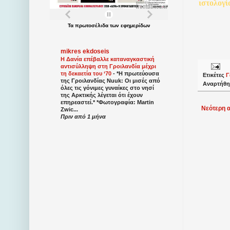
ιστολογί
Τα
πρωτοσέλιδα
των
εφημερίδων
mikres ekdoseis
Η Δανία επέβαλλε καταναγκαστική
αντισύλληψη στη Γροιλανδία μέχρι
τη δεκαετία του ‘70
-
*Η πρωτεύουσα
Ετικέτες
Γ
της Γροιλανδίας Nuuk: Οι μισές από
Αναρτήθη
όλες τις γόνιμες γυναίκες στο νησί
της Αρκτικής λέγεται ότι έχουν
επηρεαστεί.* *Φωτογραφία: Martin
Νεότερη 
Zwic...
Πριν από 1 μήνα