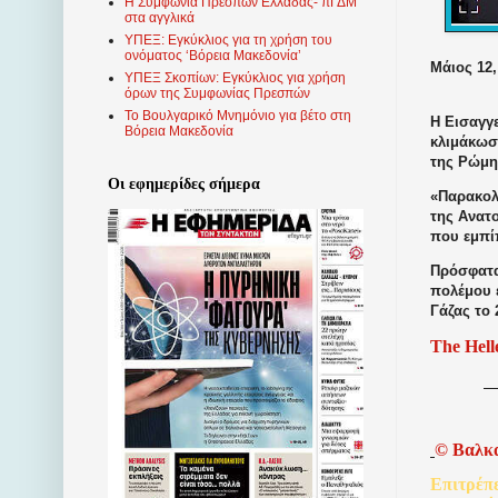
Η Συμφωνία Πρεσπών Ελλάδας- πΓΔΜ
στα αγγλικά
ΥΠΕΞ: Εγκύκλιος για τη χρήση του
ονόματος ‘Βόρεια Μακεδονία’
Μάιος 12,
ΥΠΕΞ Σκοπίων: Εγκύκλιος για χρήση
όρων της Συμφωνίας Πρεσπών
Το Βουλγαρικό Μνημόνιο για βέτο στη
Η Εισαγγ
Βόρεια Μακεδονία
κλιμάκωσ
της Ρώμης
Οι εφημερίδες σήμερα
«Παρακολ
της Ανατ
που εμπί
Πρόσφατα,
πολέμου 
Γάζας το 
The Hell
©
Βαλκ
Επιτρέπ