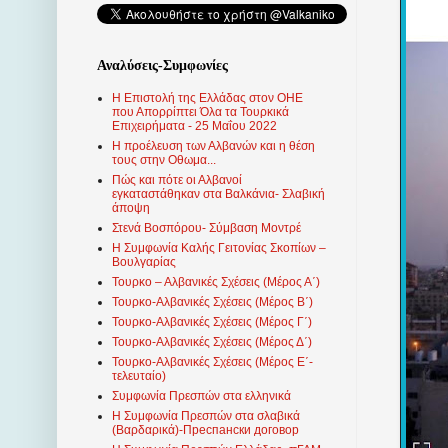
Αναλύσεις-Συμφωνίες
Η Επιστολή της Ελλάδας στον ΟΗΕ
που Απορρίπτει Όλα τα Τουρκικά
Επιχειρήματα - 25 Μαΐου 2022
Η προέλευση των Αλβανών και η θέση
τους στην Οθωμα...
Πώς και πότε οι Αλβανοί
εγκαταστάθηκαν στα Βαλκάνια- Σλαβική
άποψη
Στενά Βοσπόρου- Σύμβαση Μοντρέ
Η Συμφωνία Καλής Γειτονίας Σκοπίων –
Βουλγαρίας
Τουρκο – Αλβανικές Σχέσεις (Mέρος Α΄)
Τουρκο-Αλβανικές Σχέσεις (Μέρος Β΄)
Τουρκο-Αλβανικές Σχέσεις (Μέρος Γ΄)
Τουρκο-Αλβανικές Σχέσεις (Μέρος Δ΄)
Τουρκο-Αλβανικές Σχέσεις (Μέρος Ε΄-
τελευταίο)
Συμφωνία Πρεσπών στα ελληνικά
Η Συμφωνία Πρεσπών στα σλαβικά
(Βαρδαρικά)-Преспански договор