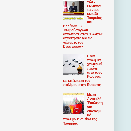
«Δεν
ηρεμούν
τα νερά
μεταξύ
Τουρκίας
και
Ελλάδας! Ο
Τσαβούσογλου
απάντησε στον Έλληνα
απόστρατο για τις
γέφυρες του
Βοσπόρου»
Ποια
πόλη θα
χτυπηθεί
πρώτη
από τους
Ρώσους,
σε επέκταση του
πολέμου στην Ευρώπη
Μέση
Ανατολή:
Έκκληση
για
οικονομι
κό
πόλεμο εναντίον της
Τουρκίας