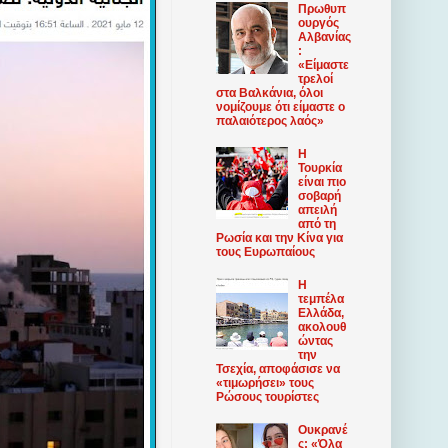
Πρωθυπ
ουργός
Αλβανίας
:
«Είμαστε
τρελοί
στα Βαλκάνια, όλοι
νομίζουμε ότι είμαστε ο
παλαιότερος λαός»
Η
Τουρκία
είναι πιο
σοβαρή
απειλή
από τη
Ρωσία και την Κίνα για
τους Ευρωπαίους
Η
τεμπέλα
Ελλάδα,
ακολουθ
ώντας
την
Τσεχία, αποφάσισε να
«τιμωρήσει» τους
Ρώσους τουρίστες
Ουκρανέ
ς: «Όλα