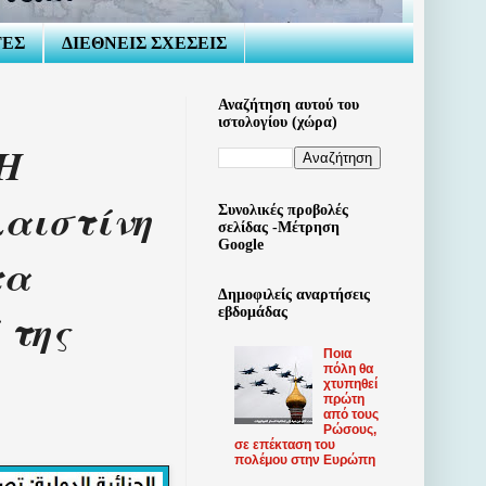
ΤΕΣ
ΔΙΕΘΝΕΙΣ ΣΧΕΣΕΙΣ
Αναζήτηση αυτού του
ιστολογίου (χώρα)
 Η
λαιστίνη
Συνολικές προβολές
σελίδας -Μέτρηση
Google
τα
Δημοφιλείς αναρτήσεις
 της
εβδομάδας
Ποια
πόλη θα
χτυπηθεί
πρώτη
από τους
Ρώσους,
σε επέκταση του
πολέμου στην Ευρώπη