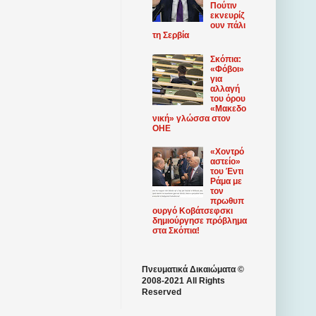
Πούτιν
εκνευρίζ
ουν πάλι
τη Σερβία
Σκόπια:
«Φόβοι»
για
αλλαγή
του όρου
«Μακεδο
νική» γλώσσα στον
ΟΗΕ
«Χοντρό
αστείο»
του Έντι
Ράμα με
τον
πρωθυπ
ουργό Κοβάτσεφσκι
δημιούργησε πρόβλημα
στα Σκόπια!
Πνευματικά Δικαιώματα ©
2008-2021 All Rights
Reserved