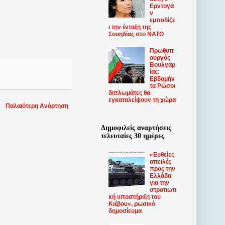
Ερντογά
ν
εμποδίζε
ι την ένταξη της
Σουηδίας στο ΝΑΤΟ
Πρωθυπ
ουργός
Βουλγαρ
ίας:
Εβδομήν
τα Ρώσοι
διπλωμάτες θα
εγκαταλείψουν τη χώρα
Παλαιότερη Ανάρτηση
Δημοφιλείς αναρτήσεις
τελευταίες 30 ημέρες
«Ευθείες
απειλές
προς την
Ελλάδα
για την
στρατιωτι
κή υποστήριξη του
Κιέβου», ρωσικό
δημοσίευμα