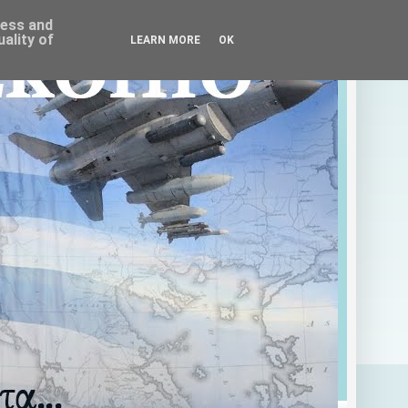
ress and
ality of
LEARN MORE
OK