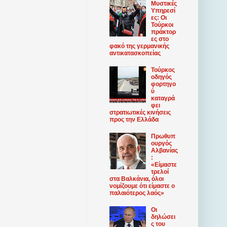
Μυστικές
Υπηρεσί
ες: Οι
Τούρκοι
πράκτορ
ες στο
φακό της γερμανικής
αντικατασκοπείας
Τούρκος
οδηγός
φορτηγο
ύ
καταγρά
φει
στρατιωτικές κινήσεις
προς την Ελλάδα
Πρωθυπ
ουργός
Αλβανίας
:
«Είμαστε
τρελοί
στα Βαλκάνια, όλοι
νομίζουμε ότι είμαστε ο
παλαιότερος λαός»
Οι
δηλώσει
ς του