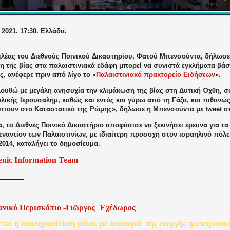
 2021. 17:30. Ελλάδα.
ελέας του Διεθνούς Ποινικού Δικαστηρίου, Φατού Μπενσούντα, δήλωσε 
η της βίας στα παλαιστινιακά εδάφη μπορεί να συνιστά εγκλήματα βάσ
, ανέφερε πριν από λίγο το «
Παλαιστινιακό πρακτορείο Ειδήσεων
».
ουθώ με μεγάλη ανησυχία την κλιμάκωση της βίας στη Δυτική Όχθη, 
ολικής Ιερουσαλήμ, καθώς και εντός και γύρω από τη Γάζα, και πιθαν
πτουν στο Καταστατικό της Ρώμης», δήλωσε η Μπενσούντα με tweet στο
 το Διεθνές Ποινικό Δικαστήριο αποφάσισε να ξεκινήσει έρευνα για τα
εναντίον των Παλαιστινίων, με ιδιαίτερη προσοχή στον ισραηλινό πόλ
2014, καταλήγει το δημοσίευμα.
enic Information Team
ανικό
Περισκόπιο
-
Γιῶργος
Ἐχέδωρος
εται
η
αναδημοσίευση
μόνον
με
αναφορά
της
ενεργής
ηλεκτρονικ