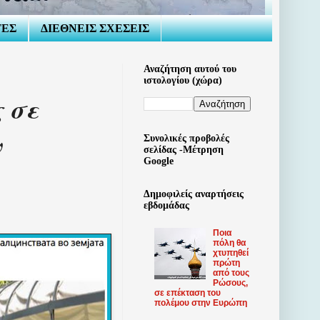
ΤΕΣ
ΔΙΕΘΝΕΙΣ ΣΧΕΣΕΙΣ
Αναζήτηση αυτού του
ιστολογίου (χώρα)
 σε
ν
Συνολικές προβολές
σελίδας -Μέτρηση
Google
Δημοφιλείς αναρτήσεις
εβδομάδας
Ποια
πόλη θα
χτυπηθεί
πρώτη
από τους
Ρώσους,
σε επέκταση του
πολέμου στην Ευρώπη