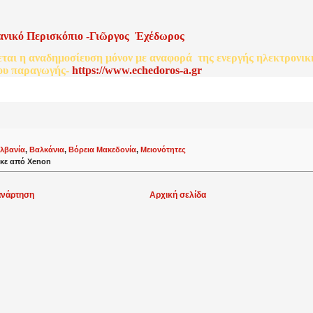
ανικό
Περισκόπιο
-
Γιῶργος
Ἐχέδωρος
εται
η
αναδημοσίευση
μόνον
με
αναφορά
της
ενεργής
ηλεκτρονικ
ου
παραγωγής
-
http
s
://www.echedoros-a.gr
λβανία
,
Βαλκάνια
,
Βόρεια Μακεδονία
,
Μειονότητες
κε από
Xenon
ανάρτηση
Αρχική σελίδα