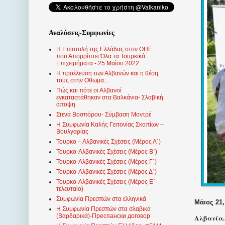
Αναλύσεις-Συμφωνίες
Η Επιστολή της Ελλάδας στον ΟΗΕ
που Απορρίπτει Όλα τα Τουρκικά
Επιχειρήματα - 25 Μαΐου 2022
Η προέλευση των Αλβανών και η θέση
τους στην Οθωμα...
Πώς και πότε οι Αλβανοί
εγκαταστάθηκαν στα Βαλκάνια- Σλαβική
άποψη
Στενά Βοσπόρου- Σύμβαση Μοντρέ
Η Συμφωνία Καλής Γειτονίας Σκοπίων –
Βουλγαρίας
Τουρκο – Αλβανικές Σχέσεις (Mέρος Α΄)
Τουρκο-Αλβανικές Σχέσεις (Μέρος Β΄)
Τουρκο-Αλβανικές Σχέσεις (Μέρος Γ΄)
Τουρκο-Αλβανικές Σχέσεις (Μέρος Δ΄)
Τουρκο-Αλβανικές Σχέσεις (Μέρος Ε΄-
τελευταίο)
Συμφωνία Πρεσπών στα ελληνικά
Μάιος 21,
Η Συμφωνία Πρεσπών στα σλαβικά
(Βαρδαρικά)-Преспански договор
Αλβανία.