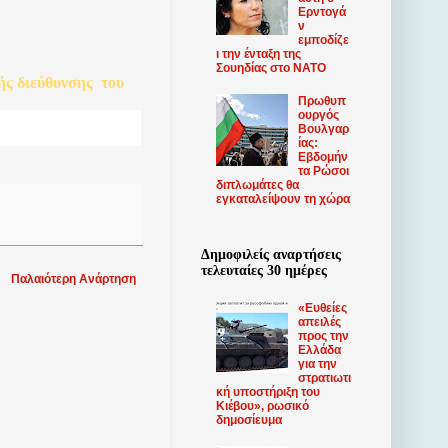
Ερντογά
ν
εμποδίζε
ι την ένταξη της
Σουηδίας στο ΝΑΤΟ
ής
διεύθυνσης
του
Πρωθυπ
ουργός
Βουλγαρ
ίας:
Εβδομήν
τα Ρώσοι
διπλωμάτες θα
εγκαταλείψουν τη χώρα
Δημοφιλείς αναρτήσεις
τελευταίες 30 ημέρες
Παλαιότερη Ανάρτηση
«Ευθείες
απειλές
προς την
Ελλάδα
για την
στρατιωτι
κή υποστήριξη του
Κιέβου», ρωσικό
δημοσίευμα