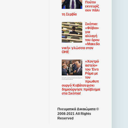
Πούτιν
εκνευρίζ
ουν πάλι
τη Σερβία
Σκόπια:
«Φόβοι»
για
αλλαγή
του όρου
«Μακεδο
νική» γλώσσα στον
ΟΗΕ
«Χοντρό
αστείο»
του Έντι
Ράμα με
τον
πρωθυπ
ουργό Κοβάτσεφσκι
δημιούργησε πρόβλημα
στα Σκόπια!
Πνευματικά Δικαιώματα ©
2008-2021 All Rights
Reserved