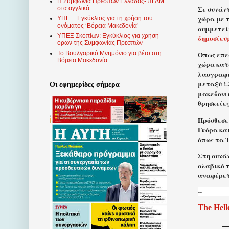
Η Συμφωνία Πρεσπών Ελλάδας- πΓΔΜ
Σε συνάν
στα αγγλικά
χώρα με 
ΥΠΕΞ: Εγκύκλιος για τη χρήση του
ονόματος ‘Βόρεια Μακεδονία’
συμμετεί
ΥΠΕΞ Σκοπίων: Εγκύκλιος για χρήση
δημοσίευ
όρων της Συμφωνίας Πρεσπών
Το Βουλγαρικό Μνημόνιο για βέτο στη
Όπως επε
Βόρεια Μακεδονία
χώρα κατ
λαογραφί
μεταξύ Σ
Οι εφημερίδες σήμερα
μακεδονι
θρησκείες
Πρόσθεσε
Γκόρα κα
όπως τα Τ
Στη συνάν
σλαβικό 
αναφέρετ
--
The Hell