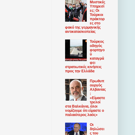
Μυστικές
Υπηρεσί
ες: Οι
Τούρκοι
πράκτορ
ες στο
φακό της γερμανικής
αντικατασκοπείας
Τούρκος
οδηγός
φορτηγο
ύ
καταγρά
φει
στρατιωτικές κινήσεις
προς την Ελλάδα
Πρωθυπ
ουργός
Αλβανίας
:
«Είμαστε
τρελοί
στα Βαλκάνια, όλοι
νομίζουμε ότι είμαστε ο
παλαιότερος λαός»
Οι
δηλώσει
ς του