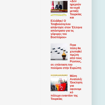
«Δεν
ηρεμούν
τα νερά
μεταξύ
Τουρκίας
και
Ελλάδας! Ο
Τσαβούσογλου
απάντησε στον Έλληνα
απόστρατο για τις
γέφυρες του
Βοσπόρου»
Ποια
πόλη θα
χτυπηθεί
πρώτη
από τους
Ρώσους,
σε επέκταση του
πολέμου στην Ευρώπη
Μέση
Ανατολή:
Έκκληση
για
οικονομι
κό
πόλεμο εναντίον της
Τουρκίας