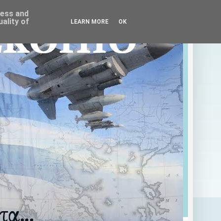
ress and
ality of
LEARN MORE
OK