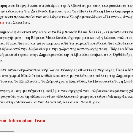
τηση που διοργάνωσε ο πρόεδρος της Αλβανίας με τους εκπροσώπους τω
την ευκαιρία της Διεθνούς Ημέρας για την Πολιτιστική Ποικιλομορφία
χε αντιπροσωπεία του συλλόγου των Σλαβομακεδόνων «Ίλιντεν», όπως
μα
των Σκοπίων.
σήμανε η συντονίστρια για το Ελμπασάν Έλσα Χελίλι, «είμαστε στενά
αγωγής μας – τη Βόρεια Μακεδονία, έχουμε μια κοινή γλώσσα, πολιτισμ
α, έθιμα που είναι μόνο μερικά από τα χαρακτηριστικά που αποδεικνύ
λάβων από την Αλβανία με την χώρα
της καταγωγής τους, Βόρεια Μακ
κή μειονότητα» στην Δημοκρατία της Αλβανίας ανήκει στις Ορθόδοξες
».
 ότι συγκεντρώνονται κυρίως σε τέσσερις εθνοτικές περιοχές, Γκόλο 
ι στο χωριό Μπιλίτσα καθώς και στις μεγαλύτερες πόλεις της Δημοκρα
ίρανα, το Ελμπασάν, το Δυρράχιο, η Κορυτσά, το Πόγκραντετς , η Σκόδ
τηση, οι συμμετέχοντες μαζί με τον αρχηγό του
αλβανικού κράτους χό
τραγούδι για τη «Μακεδονία» «Βαλκανικό μαργαριτάρι»/«Бисер балкан
αι στη «Μακεδονία του Αιγαίου, αλλά και του Πιρίν.
enic Information Team