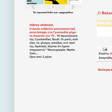
©
Βαλκ
Τα
πρωτοσέλιδα
των
εφημερίδων
Επιτρέπ
ιστολογί
mikres ekdoseis
Η Δανία επέβαλλε καταναγκαστική
αντισύλληψη στη Γροιλανδία μέχρι
τη δεκαετία του ‘70
-
*Η πρωτεύουσα
της Γροιλανδίας Nuuk: Οι μισές από
όλες τις γόνιμες γυναίκες στο νησί
της Αρκτικής λέγεται ότι έχουν
επηρεαστεί.* *Φωτογραφία: Martin
Zwic...
Ετικέτες
Α
Πριν από 1 μήνα
Αναρτήθη
Νεότερη 