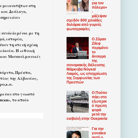
για τον
ν μειονοτήτων στη
πόλεμο»
 και Διάλογο,
-
μάζεψαν
 σημειώνει
σχεδόν 800 χιλιάδες
δολάρια από γυμνές
φωτογραφίες
 συνδεδεμένοι με τη
ό, ιστορία,
Ο Ζόραν
Ζάεφ
ουν τη στενή σχέση
περιμένει
εδονία. Η «εθνική
το
 και Μουσουλμανικές
άνοιγμα
της
συνοριακής διέλευσης
Μάρκοβα Νόγκα/
Μπάρντο, Πρέσπα,
Λαιμός, ως υποχρέωση
τίας της Αλβανίας,
της Συμφωνίας των
Πρεσπών
ρα,κ.α.
Ο Πούτιν
ρευαν στο γνωστό
πάει στο
ски», το οποίο
εξωτερικ
ό πρώτη
φορά
μετά την
εισβολή στην Ουκρανία
Για την
γυναίκα
αυτή ο