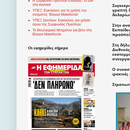
Η Συμφωνία Πρεσπών Ελλάδας- πΓΔΜ
στα αγγλικά
Συγκεκρ
γραπτή δ
ΥΠΕΞ: Εγκύκλιος για τη χρήση του
δολαρίων
ονόματος ‘Βόρεια Μακεδονία’
ΥΠΕΞ Σκοπίων: Εγκύκλιος για χρήση
όρων της Συμφωνίας Πρεσπών
Στην ανα
Εκπαίδευ
Το Βουλγαρικό Μνημόνιο για βέτο στη
προϋπολο
Βόρεια Μακεδονία
Στη δήλω
Οι εφημερίδες σήμερα
Διεθνούς
εκατομμυ
συνεργασ
Ο συνασπ
ιρακινές
Στρατιωτ