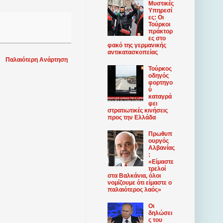
Μυστικές
Υπηρεσί
ες: Οι
Τούρκοι
πράκτορ
ες στο
φακό της γερμανικής
αντικατασκοπείας
Παλαιότερη Ανάρτηση
Τούρκος
οδηγός
φορτηγο
ύ
καταγρά
φει
στρατιωτικές κινήσεις
προς την Ελλάδα
Πρωθυπ
ουργός
Αλβανίας
:
«Είμαστε
τρελοί
στα Βαλκάνια, όλοι
νομίζουμε ότι είμαστε ο
παλαιότερος λαός»
Οι
δηλώσει
ς του