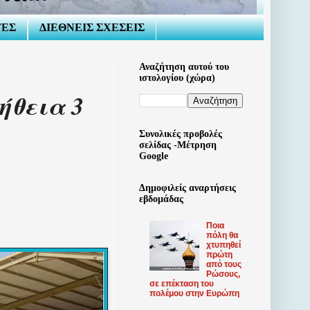
ΤΕΣ
ΔΙΕΘΝΕΙΣ ΣΧΕΣΕΙΣ
Αναζήτηση αυτού του
ιστολογίου (χώρα)
ήθεια 3
Συνολικές προβολές
σελίδας -Μέτρηση
Google
Δημοφιλείς αναρτήσεις
εβδομάδας
Ποια
πόλη θα
χτυπηθεί
πρώτη
από τους
Ρώσους,
σε επέκταση του
πολέμου στην Ευρώπη