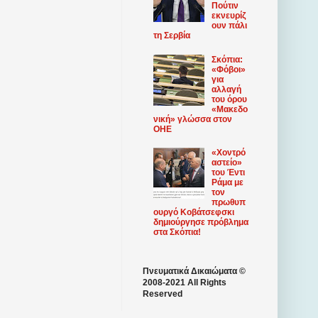
Πούτιν
εκνευρίζ
ουν πάλι
τη Σερβία
Σκόπια:
«Φόβοι»
για
αλλαγή
του όρου
«Μακεδο
νική» γλώσσα στον
ΟΗΕ
«Χοντρό
αστείο»
του Έντι
Ράμα με
τον
πρωθυπ
ουργό Κοβάτσεφσκι
δημιούργησε πρόβλημα
στα Σκόπια!
Πνευματικά Δικαιώματα ©
2008-2021 All Rights
Reserved