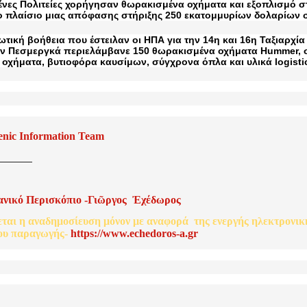
νες Πολιτείες χορήγησαν θωρακισμένα οχήματα και εξοπλισμό σ
ο πλαίσιο μιας απόφασης στήριξης 250 εκατομμυρίων δολαρίων 
ωτική βοήθεια που έστειλαν οι ΗΠΑ για την 14η και 16η Ταξιαρχία
ν Πεσμεργκά περιελάμβανε 150 θωρακισμένα οχήματα Hummer, σ
οχήματα, βυτιοφόρα καυσίμων, σύγχρονα όπλα και υλικά logisti
enic Information Team
ανικό
Περισκόπιο
-
Γιῶργος
Ἐχέδωρος
εται
η
αναδημοσίευση
μόνον
με
αναφορά
της
ενεργής
ηλεκτρονικ
ου
παραγωγής
-
http
s
://www.echedoros-a.gr