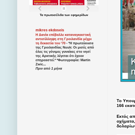
Τα
πρωτοσέλιδα
των
εφημερίδων
mikres ekdoseis
Η Δανία επέβαλλε καταναγκαστική
αντισύλληψη στη Γροιλανδία μέχρι
τη δεκαετία του ‘70
-
*Η πρωτεύουσα
της Γροιλανδίας Nuuk: Οι μισές από
όλες τις γόνιμες γυναίκες στο νησί
της Αρκτικής λέγεται ότι έχουν
επηρεαστεί.* *Φωτογραφία: Martin
Zwic...
Πριν από 1 μήνα
Το Υπου
166 εκατ
Εκτός απ
οχήματα,
δολαρίων