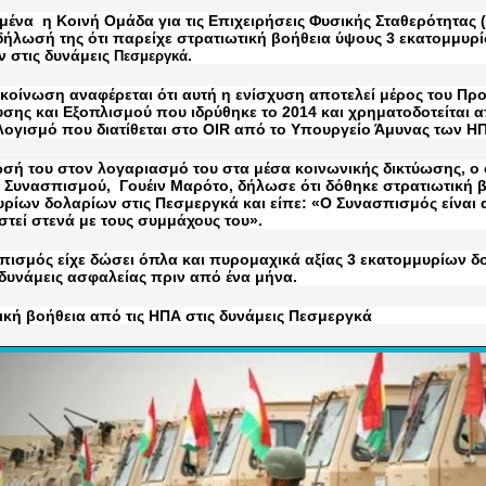
ιμένα
η Κοινή Ομάδα για τις Επιχειρήσεις Φυσικής Σταθερότητας 
ήλωσή της ότι παρείχε στρατιωτική βοήθεια ύψους 3 εκατομμυρί
 στις δυνάμεις
.
Πεσμεργκά
κοίνωση αναφέρεται ότι αυτή η ενίσχυση αποτελεί μέρος του Πρ
σης και Εξοπλισμού που ιδρύθηκε το 2014 και χρηματοδοτείται 
γισμό που διατίθεται στο OIR από το Υπουργείο Άμυνας των Η
σή του στον λογαριασμό του στα μέσα κοινωνικής δικτύωσης, ο
 Συνασπισμού, Γουέιν Μαρότο, δήλωσε ότι δόθηκε στρατιωτική 
ρίων δολαρίων στις Πεσμεργκά και είπε: «Ο Συνασπισμός είναι
τεί στενά με τους συμμάχους του».
ισμός είχε δώσει όπλα και πυρομαχικά αξίας 3 εκατομμυρίων δ
 δυνάμεις ασφαλείας πριν από ένα μήνα.
ική βοήθεια από τις ΗΠΑ στις δυνάμεις Πεσμεργκά