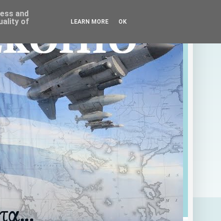
ress and
ality of
LEARN MORE
OK