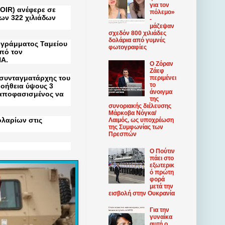
για τον
(OIR) ανέφερε σε
πόλεμο»
ων 322 χιλιάδων
-
μάζεψαν
σχεδόν 800 χιλιάδες
δολάρια από γυμνές
ογράμματος Ταμείου
φωτογραφίες
από τον
ΠΑ.
Ο Ζόραν
Ζάεφ
 συνταγματάρχης του
περιμένει
το
βοήθεια ύψους 3
άνοιγμα
 αποφασισμένος να
της
συνοριακής διέλευσης
Μάρκοβα Νόγκα/
ολαρίων στις
Λαιμός, ως υποχρέωση
της Συμφωνίας των
Πρεσπών
Ο Πούτιν
πάει στο
εξωτερικ
ό πρώτη
φορά
μετά την
εισβολή στην Ουκρανία
Για την
γυναίκα
αυτή ο