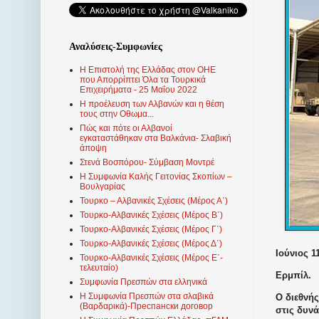
Αναλύσεις-Συμφωνίες
Η Επιστολή της Ελλάδας στον ΟΗΕ
που Απορρίπτει Όλα τα Τουρκικά
Επιχειρήματα - 25 Μαΐου 2022
Η προέλευση των Αλβανών και η θέση
τους στην Οθωμα...
Πώς και πότε οι Αλβανοί
εγκαταστάθηκαν στα Βαλκάνια- Σλαβική
άποψη
Στενά Βοσπόρου- Σύμβαση Μοντρέ
Η Συμφωνία Καλής Γειτονίας Σκοπίων –
Βουλγαρίας
Τουρκο – Αλβανικές Σχέσεις (Mέρος Α΄)
Τουρκο-Αλβανικές Σχέσεις (Μέρος Β΄)
Τουρκο-Αλβανικές Σχέσεις (Μέρος Γ΄)
Τουρκο-Αλβανικές Σχέσεις (Μέρος Δ΄)
Ιούνιος 1
Τουρκο-Αλβανικές Σχέσεις (Μέρος Ε΄-
τελευταίο)
Ερμπίλ.
Συμφωνία Πρεσπών στα ελληνικά
Η Συμφωνία Πρεσπών στα σλαβικά
Ο διεθνή
(Βαρδαρικά)-Преспански договор
στις δυν