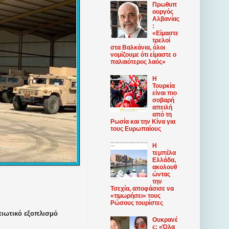
Πρωθυπ
ουργός
Αλβανίας
:
«Είμαστε
τρελοί
στα Βαλκάνια, όλοι
νομίζουμε ότι είμαστε ο
παλαιότερος λαός»
Η
Τουρκία
είναι πιο
σοβαρή
απειλή
από τη
Ρωσία και την Κίνα για
τους Ευρωπαίους
Η
τεμπέλα
Ελλάδα,
ακολουθ
ώντας
την
Τσεχία, αποφάσισε να
«τιμωρήσει» τους
Ρώσους τουρίστες
τιωτικό εξοπλισμό
Ουκρανέ
ς: «Όλα