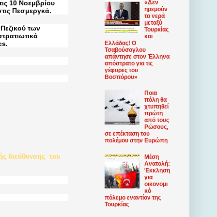
τις 10 Νοεμβρίου
«Δεν
ηρεμούν
στις Πεσμεργκά.
τα νερά
μεταξύ
 Πεζικού των
Τουρκίας
τρατιωτικά
και
cs.
Ελλάδας! Ο
Τσαβούσογλου
απάντησε στον Έλληνα
απόστρατο για τις
γέφυρες του
Βοσπόρου»
Ποια
πόλη θα
χτυπηθεί
πρώτη
από τους
Ρώσους,
σε επέκταση του
πολέμου στην Ευρώπη
ής
διεύθυνσης
του
Μέση
Ανατολή:
Έκκληση
για
οικονομι
κό
πόλεμο εναντίον της
Τουρκίας