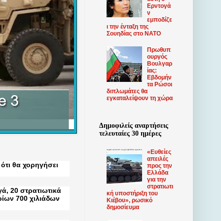
Ερντογά
ν
εμποδίζε
ι την ένταξη της
Σουηδίας στο ΝΑΤΟ
Πρωθυπ
ουργός
Βουλγαρ
ίας:
Εβδομήν
τα Ρώσοι
διπλωμάτες θα
εγκαταλείψουν τη χώρα
Δημοφιλείς αναρτήσεις
τελευταίες 30 ημέρες
«Ευθείες
απειλές
ότι θα χορηγήσει
προς την
Ελλάδα
για την
στρατιωτι
ά, 20 στρατιωτικά
κή υποστήριξη του
ρίων 700 χιλιάδων
Κιέβου», ρωσικό
δημοσίευμα