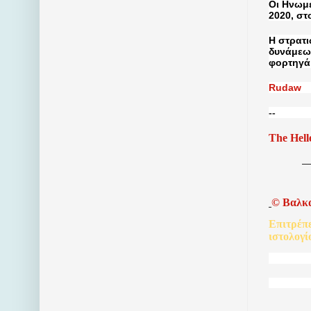
Οι Ηνωμέ
2020, στ
Η στρατι
δυνάμεω
φορτηγά 
Rudaw
--
The Hell
©
Βαλκ
Επιτρέπ
ιστολογί