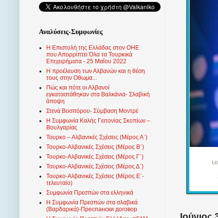
Αναλύσεις-Συμφωνίες
Η Επιστολή της Ελλάδας στον ΟΗΕ
που Απορρίπτει Όλα τα Τουρκικά
Επιχειρήματα - 25 Μαΐου 2022
Η προέλευση των Αλβανών και η θέση
τους στην Οθωμα...
Πώς και πότε οι Αλβανοί
εγκαταστάθηκαν στα Βαλκάνια- Σλαβική
άποψη
Στενά Βοσπόρου- Σύμβαση Μοντρέ
Η Συμφωνία Καλής Γειτονίας Σκοπίων –
Βουλγαρίας
Τουρκο – Αλβανικές Σχέσεις (Mέρος Α΄)
Τουρκο-Αλβανικές Σχέσεις (Μέρος Β΄)
Τουρκο-Αλβανικές Σχέσεις (Μέρος Γ΄)
Τουρκο-Αλβανικές Σχέσεις (Μέρος Δ΄)
Τουρκο-Αλβανικές Σχέσεις (Μέρος Ε΄-
τελευταίο)
Συμφωνία Πρεσπών στα ελληνικά
Η Συμφωνία Πρεσπών στα σλαβικά
(Βαρδαρικά)-Преспански договор
Ιούνιος 