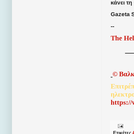
κάνει τη
Gazeta 
--
The Hel
©
Βαλκ
Επιτρέπ
ηλεκτρ
http
s
:/
Ετικέτες