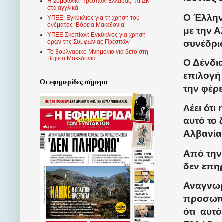
Η Συμφωνία Πρεσπών Ελλάδας- πΓΔΜ
στα αγγλικά
Ο Έλλην
ΥΠΕΞ: Εγκύκλιος για τη χρήση του
ονόματος ‘Βόρεια Μακεδονία’
με την 
ΥΠΕΞ Σκοπίων: Εγκύκλιος για χρήση
συνέδρι
όρων της Συμφωνίας Πρεσπών
Το Βουλγαρικό Μνημόνιο για βέτο στη
Βόρεια Μακεδονία
Ο Δένδια
επιλογή 
Οι εφημερίδες σήμερα
την φέρε
Λέει ότ
αυτό το
Αλβανία
Από την 
δεν επη
Αναγνωρ
προσωπι
ότι
αυτό