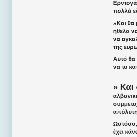
Ερντογά
πολλά ε
»Και θα 
ήθελα να
να αγκαλ
της ευρω
Αυτό θα 
να το κα
» Και
αλβανικ
συμμετο
απόλυτη
Ωστόσο, 
έχει κάν