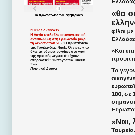
Ελλάδας
«θα σ
Τα
πρωτοσέλιδα
των
εφημερίδων
ελλην
φίλοι με
mikres ekdoseis
Η Δανία επέβαλλε καταναγκαστική
Ελλάδας
αντισύλληψη στη Γροιλανδία μέχρι
τη δεκαετία του ‘70
-
*Η πρωτεύουσα
της Γροιλανδίας Nuuk: Οι μισές από
»Και επι
όλες τις γόνιμες γυναίκες στο νησί
της Αρκτικής λέγεται ότι έχουν
προοπτικ
επηρεαστεί.* *Φωτογραφία: Martin
Zwic...
Πριν από 1 μήνα
Το γεγον
οικογέν
ευρωπαϊκ
100, σε 
σημαντι
Ευρωπα
»Ναι, 
Τουρκία