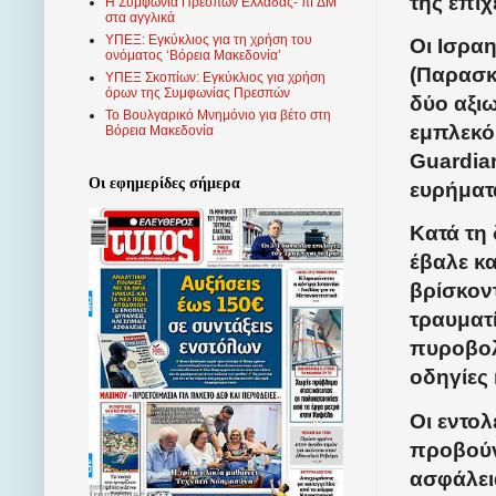
της επι
Η Συμφωνία Πρεσπών Ελλάδας- πΓΔΜ
στα αγγλικά
ΥΠΕΞ: Εγκύκλιος για τη χρήση του
Οι Ισραη
ονόματος ‘Βόρεια Μακεδονία’
(Παρασκε
ΥΠΕΞ Σκοπίων: Εγκύκλιος για χρήση
όρων της Συμφωνίας Πρεσπών
δύο αξι
Το Βουλγαρικό Μνημόνιο για βέτο στη
εμπλεκό
Βόρεια Μακεδονία
Guardian
Οι εφημερίδες σήμερα
ευρήματ
Κατά τη
έβαλε κ
βρίσκον
τραυματ
πυροβολ
οδηγίες
Οι εντολ
προβούν 
ασφάλει