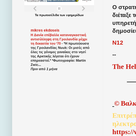
Ο στρα
διέταξε
Τα
πρωτοσέλιδα
των
εφημερίδων
υπηρετή
δημοσίε
mikres ekdoseis
Η Δανία επέβαλλε καταναγκαστική
αντισύλληψη στη Γροιλανδία μέχρι
N12
τη δεκαετία του ‘70
-
*Η πρωτεύουσα
της Γροιλανδίας Nuuk: Οι μισές από
όλες τις γόνιμες γυναίκες στο νησί
--
της Αρκτικής λέγεται ότι έχουν
επηρεαστεί.* *Φωτογραφία: Martin
The Hel
Zwic...
Πριν από 1 μήνα
©
Βαλκ
Επιτρέπ
ηλεκτρ
http
s
:/