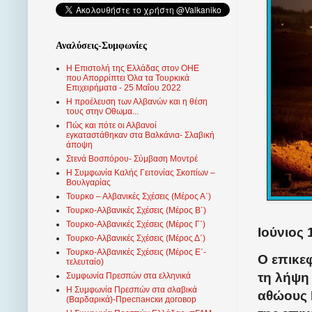
Αναλύσεις-Συμφωνίες
Η Επιστολή της Ελλάδας στον ΟΗΕ
που Απορρίπτει Όλα τα Τουρκικά
Επιχειρήματα - 25 Μαΐου 2022
Η προέλευση των Αλβανών και η θέση
τους στην Οθωμα...
Πώς και πότε οι Αλβανοί
εγκαταστάθηκαν στα Βαλκάνια- Σλαβική
άποψη
Στενά Βοσπόρου- Σύμβαση Μοντρέ
Η Συμφωνία Καλής Γειτονίας Σκοπίων –
Βουλγαρίας
Τουρκο – Αλβανικές Σχέσεις (Mέρος Α΄)
Τουρκο-Αλβανικές Σχέσεις (Μέρος Β΄)
Τουρκο-Αλβανικές Σχέσεις (Μέρος Γ΄)
Ιούνιος 
Τουρκο-Αλβανικές Σχέσεις (Μέρος Δ΄)
Τουρκο-Αλβανικές Σχέσεις (Μέρος Ε΄-
Ο επικεφ
τελευταίο)
τη λήψη
Συμφωνία Πρεσπών στα ελληνικά
Η Συμφωνία Πρεσπών στα σλαβικά
αθώους Π
(Βαρδαρικά)-Преспански договор