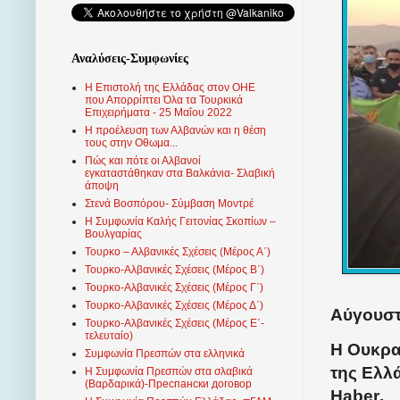
Αναλύσεις-Συμφωνίες
Η Επιστολή της Ελλάδας στον ΟΗΕ
που Απορρίπτει Όλα τα Τουρκικά
Επιχειρήματα - 25 Μαΐου 2022
Η προέλευση των Αλβανών και η θέση
τους στην Οθωμα...
Πώς και πότε οι Αλβανοί
εγκαταστάθηκαν στα Βαλκάνια- Σλαβική
άποψη
Στενά Βοσπόρου- Σύμβαση Μοντρέ
Η Συμφωνία Καλής Γειτονίας Σκοπίων –
Βουλγαρίας
Τουρκο – Αλβανικές Σχέσεις (Mέρος Α΄)
Τουρκο-Αλβανικές Σχέσεις (Μέρος Β΄)
Τουρκο-Αλβανικές Σχέσεις (Μέρος Γ΄)
Τουρκο-Αλβανικές Σχέσεις (Μέρος Δ΄)
Αύγουστ
Τουρκο-Αλβανικές Σχέσεις (Μέρος Ε΄-
τελευταίο)
Η Ουκρα
Συμφωνία Πρεσπών στα ελληνικά
της Ελλ
Η Συμφωνία Πρεσπών στα σλαβικά
(Βαρδαρικά)-Преспански договор
Haber
.