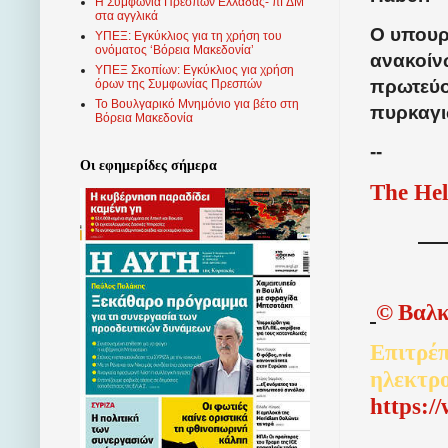
Η Συμφωνία Πρεσπών Ελλάδας- πΓΔΜ
στα αγγλικά
Ο υπουρ
ΥΠΕΞ: Εγκύκλιος για τη χρήση του
ονόματος ‘Βόρεια Μακεδονία’
ανακοίν
ΥΠΕΞ Σκοπίων: Εγκύκλιος για χρήση
πρωτεύο
όρων της Συμφωνίας Πρεσπών
Το Βουλγαρικό Μνημόνιο για βέτο στη
πυρκαγι
Βόρεια Μακεδονία
--
Οι εφημερίδες σήμερα
The Hel
©
Βαλκ
Επιτρέπ
ηλεκτρ
http
s
:/