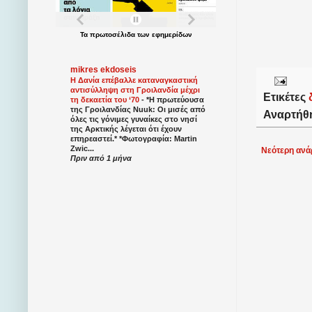
Τα
πρωτοσέλιδα
των
εφημερίδων
mikres ekdoseis
Η Δανία επέβαλλε καταναγκαστική
αντισύλληψη στη Γροιλανδία μέχρι
Ετικέτες
τη δεκαετία του ‘70
-
*Η πρωτεύουσα
της Γροιλανδίας Nuuk: Οι μισές από
Αναρτήθ
όλες τις γόνιμες γυναίκες στο νησί
της Αρκτικής λέγεται ότι έχουν
επηρεαστεί.* *Φωτογραφία: Martin
Zwic...
Νεότερη ανά
Πριν από 1 μήνα