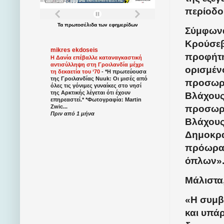
περίοδο
Τα
πρωτοσέλιδα
των
εφημερίδων
Σύμφωνα 
Κρούσεβ
mikres ekdoseis
προφήτη
Η Δανία επέβαλλε καταναγκαστική
αντισύλληψη στη Γροιλανδία μέχρι
ορισμέν
τη δεκαετία του ‘70
-
*Η πρωτεύουσα
της Γροιλανδίας Nuuk: Οι μισές από
προσωρι
όλες τις γόνιμες γυναίκες στο νησί
της Αρκτικής λέγεται ότι έχουν
Βλάχους
επηρεαστεί.* *Φωτογραφία: Martin
προσωρι
Zwic...
Πριν από 1 μήνα
Βλάχους
Δημοκρα
πρόωρα.
όπλων»
Μάλιστα,
«Η συμβ
και υπά