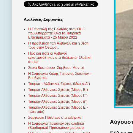
Αναλύσεις-Συμφωνίες
Η Επιστολή της Ελλάδας στον ΟΗΕ
που Απορρίπτει Όλα τα Τουρκικά
Επιχειρήματα - 25 Μαΐου 2022
Η προέλευση των Αλβανών και η θέση
τους στην Οθωμα...
Πώς και πότε οι Αλβανοί
εγκαταστάθηκαν στα Βαλκάνια- Σλαβική
άποψη
Στενά Βοσπόρου- Σύμβαση Μοντρέ
Η Συμφωνία Καλής Γειτονίας Σκοπίων –
Βουλγαρίας
Τουρκο – Αλβανικές Σχέσεις (Mέρος Α΄)
Τουρκο-Αλβανικές Σχέσεις (Μέρος Β΄)
Τουρκο-Αλβανικές Σχέσεις (Μέρος Γ΄)
Τουρκο-Αλβανικές Σχέσεις (Μέρος Δ΄)
Τουρκο-Αλβανικές Σχέσεις (Μέρος Ε΄-
τελευταίο)
Συμφωνία Πρεσπών στα ελληνικά
Αύγουστ
Η Συμφωνία Πρεσπών στα σλαβικά
(Βαρδαρικά)-Преспански договор