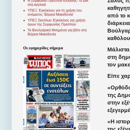
Σάλος π
Η Συμφωνία Πρεσπών Ελλάδας- πΓΔΜ
στα αγγλικά
καθηγητή
ΥΠΕΞ: Εγκύκλιος για τη χρήση του
από το 
ονόματος ‘Βόρεια Μακεδονία’
ΥΠΕΞ Σκοπίων: Εγκύκλιος για χρήση
διάρκει
όρων της Συμφωνίας Πρεσπών
Βούλγαρ
Το Βουλγαρικό Μνημόνιο για βέτο στη
Βόρεια Μακεδονία
καθόλου
Οι εφημερίδες σήμερα
Μάλιστα,
στη δημ
τον μακε
Είπε χα
«Ορθόδο
της Δημ
στην εξ
εξεγερμ
«Η ιστο
της εξέγ