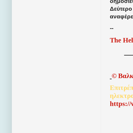
δημοσιε
Δεύτερο
αναφέρε
--
The Hel
©
Βαλκ
Επιτρέπ
ηλεκτρ
http
s
:/