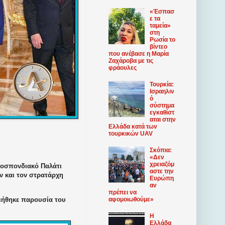
«Έσπασ
ε τα
ταμεία»
στη
Ρωσία το
βίντεο
που ανέβασε η Μαρία
Ζαχάροβα με τις
φράουλες
Τουρκία:
Ισραηλιν
ό
σύστημα
εγκαθίστ
αται στην
Ελλάδα κατά των
τουρκικών UAV
Σκόπια:
«Δεν
χρειαζόμ
μοσπονδιακό Παλάτι
αστε την
 και τον στρατάρχη
Ευρώπη
αν
πρέπει να
αφομοιωθούμε»
ιήθηκε παρουσία του
Η
Ελλάδα