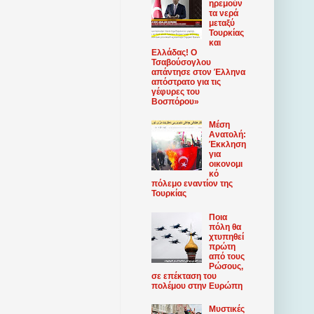
ηρεμούν
τα νερά
μεταξύ
Τουρκίας
και
Ελλάδας! Ο
Τσαβούσογλου
απάντησε στον Έλληνα
απόστρατο για τις
γέφυρες του
Βοσπόρου»
Μέση
Ανατολή:
Έκκληση
για
οικονομι
κό
πόλεμο εναντίον της
Τουρκίας
Ποια
πόλη θα
χτυπηθεί
πρώτη
από τους
Ρώσους,
σε επέκταση του
πολέμου στην Ευρώπη
Μυστικές