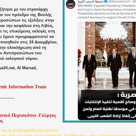
υζήτησε με τον στρατάρχη
αι τον πρόεδρο της Βουλής
προσώπων τις εξελίξεις στην
και την ασφάλεια στη Λιβύη,
ι τις επικείμενες εκλογές στη
υ έχουν προγραμματιστεί να
ποιηθούν στις 24 Δεκεμβρίου,
ε την ολοκλήρωση από τη
ν Αντιπροσώπων του
ού εκλογικού νόμου.
ya24.net,
Al Marsad,
enic Information Team
ανικό
Περισκόπιο
-
Γιῶργος
ος
εται
η
αναδημοσίευση
μόνον
ορά
της
ενεργής
ηλεκτρονικής
διεύθυνσης
του
ιστολογίου
παραγ