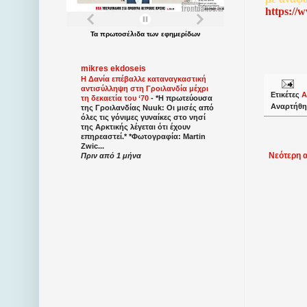
http
s
://
Τα
πρωτοσέλιδα
των
εφημερίδων
mikres ekdoseis
Η Δανία επέβαλλε καταναγκαστική
αντισύλληψη στη Γροιλανδία μέχρι
Ετικέτες
Α
τη δεκαετία του ‘70
-
*Η πρωτεύουσα
Αναρτήθη
της Γροιλανδίας Nuuk: Οι μισές από
όλες τις γόνιμες γυναίκες στο νησί
της Αρκτικής λέγεται ότι έχουν
επηρεαστεί.* *Φωτογραφία: Martin
Zwic...
Νεότερη 
Πριν από 1 μήνα