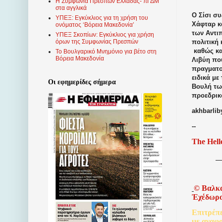
Η Συμφωνία Πρεσπών Ελλάδας- πΓΔΜ
στα αγγλικά
Ο Σίσι σ
ΥΠΕΞ: Εγκύκλιος για τη χρήση του
Χάφταρ κ
ονόματος ‘Βόρεια Μακεδονία’
των Αντι
ΥΠΕΞ Σκοπίων: Εγκύκλιος για χρήση
πολιτική 
όρων της Συμφωνίας Πρεσπών
καθώς κα
Το Βουλγαρικό Μνημόνιο για βέτο στη
Βόρεια Μακεδονία
Λιβύη πο
πραγματο
ειδικά μ
Οι εφημερίδες σήμερα
Βουλή τω
προεδρικ
akhbarlib
--
The Hell
©
Βαλκ
Ἐχέδωρ
Επιτρέπ
με
αναφ