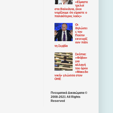
«Είμαστε
τρελοί
στα Βαλκάνια, όλοι
νομίζουμε ότι είμαστε ο
παλαιότερος λαός»
Οι
δηλώσει
ς του
Πούτιν
εκνευρίζ
ουν πάλι
τη Σερβία
Σκόπια:
«Φόβοι»
για
αλλαγή
του όρου
«Μακεδο
νική» γλώσσα στον
ΟΗΕ
Πνευματικά Δικαιώματα ©
2008-2021 All Rights
Reserved