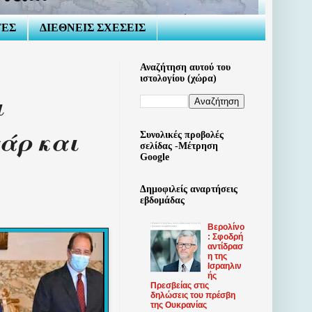
ΤΕΣ
ΔΙΕΘΝΕΙΣ ΣΧΕΣΕΙΣ
Αναζήτηση αυτού του
ιστολογίου (χώρα)
ι
άρ και
Συνολικές προβολές
σελίδας -Μέτρηση
Google
Δημοφιλείς αναρτήσεις
εβδομάδας
Βερολίνο
: Σφοδρή
αντίδρασ
η της
Ισραηλιν
ής
Πρεσβείας στις
δηλώσεις του πρέσβη
της Ουκρανίας