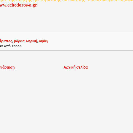
www.echedoros-a.gr
ίγυπτος
,
βόρεια Αφρική
,
Λιβύη
κε από
Xenon
ανάρτηση
Αρχική σελίδα