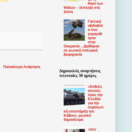
Νησί των
Φιδιών – έκπληξη στη
Δύση
Γαλλικά
οβιδοβόλ
α που
χορηγήθ
ηκαν
στην
Ουκρανία …βρέθηκαν
σε ρωσική πολεμική
βιομηχανία
Παλαιότερη Ανάρτηση
Δημοφιλείς αναρτήσεις
τελευταίες 30 ημέρες
«Ευθείες
απειλές
προς την
Ελλάδα
για την
στρατιωτι
κή υποστήριξη του
Κιέβου», ρωσικό
δημοσίευμα
«Δεν