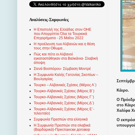
Αναλύσεις-Συμφωνίες
Η Επιστολή της Ελλάδας στον ΟΗΕ
που Απορρίπτει Όλα τα Τουρκικά
Επιχειρήματα - 25 Μαΐου 2022
Η προέλευση των Αλβανών και η θέση
τους στην Οθωμα...
Πώς και πότε οι Αλβανοί
εγκαταστάθηκαν στα Βαλκάνια- Σλαβική
άποψη
Στενά Βοσπόρου- Σύμβαση Μοντρέ
Η Συμφωνία Καλής Γειτονίας Σκοπίων –
Βουλγαρίας
Σεπτέμβρι
Τουρκο – Αλβανικές Σχέσεις (Mέρος Α΄)
Κάιρο.
Τουρκο-Αλβανικές Σχέσεις (Μέρος Β΄)
Τουρκο-Αλβανικές Σχέσεις (Μέρος Γ΄)
Ο Πρόεδρ
Τουρκο-Αλβανικές Σχέσεις (Μέρος Δ΄)
στο Κάιρ
Τουρκο-Αλβανικές Σχέσεις (Μέρος Ε΄-
Χαλίφα Χ
τελευταίο)
Συμφωνία Πρεσπών στα ελληνικά
Ο εκπρόσ
υπουργού
Η Συμφωνία Πρεσπών στα σλαβικά
(Βαρδαρικά)-Преспански договор