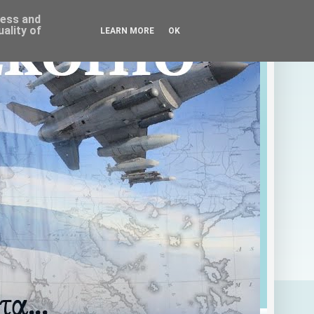
ress and
ality of
LEARN MORE
OK