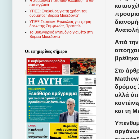
Η Συμφωνία Πρεσπών Ελλάδας- πΓΔΜ
κατασχέ
στα αγγλικά
ΥΠΕΞ: Εγκύκλιος για τη χρήση του
προορισ
ονόματος ‘Βόρεια Μακεδονία’
διανομή
ΥΠΕΞ Σκοπίων: Εγκύκλιος για χρήση
όρων της Συμφωνίας Πρεσπών
Ανατολή
Το Βουλγαρικό Μνημόνιο για βέτο στη
Βόρεια Μακεδονία
Από την 
απόηχο
Οι εφημερίδες σήμερα
βρέθηκαν
Στο άρθ
Matthew 
δρόμος 
αλλά ότ
κοντέιν
και τη Μ
Υπενθυμ
οργάνωσ