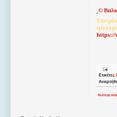
©
Βαλκ
Επιτρέπ
ηλεκτρ
http
s
:/
Ετικέτες
Αναρτήθ
Νεότερη ανά