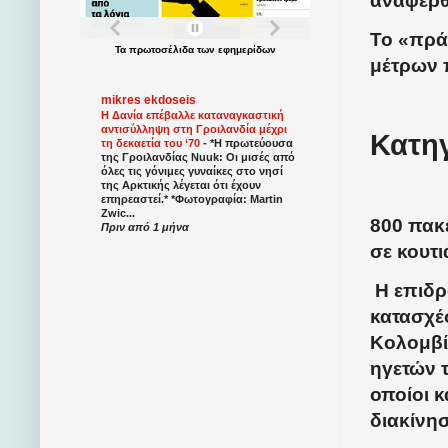
αναφέρθ
Το «πρά
Τα
πρωτοσέλιδα
των
εφημερίδων
μέτρων 
mikres ekdoseis
Η Δανία επέβαλλε καταναγκαστική
αντισύλληψη στη Γροιλανδία μέχρι
Κατη
τη δεκαετία του ‘70
-
*Η πρωτεύουσα
της Γροιλανδίας Nuuk: Οι μισές από
όλες τις γόνιμες γυναίκες στο νησί
της Αρκτικής λέγεται ότι έχουν
επηρεαστεί.* *Φωτογραφία: Martin
Zwic...
800 πακ
Πριν από 1 μήνα
σε κουτι
Η επιδρ
κατασχέ
Κολομβί
ηγετών τ
οποίοι 
διακίνη