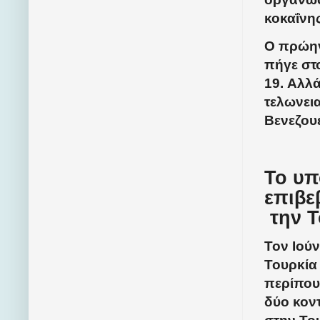
κοκαΐνη
Ο πρώην
πήγε στ
19. Αλλά
τελωνει
Βενεζου
Το υπ
επιβε
την 
Τον Ιού
Τουρκία
περίπου
δύο κον