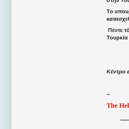
στην Το
Το υπου
κατασχεθ
Πέντε τ
Τουρκία
Κέντρο 
--
The Hel