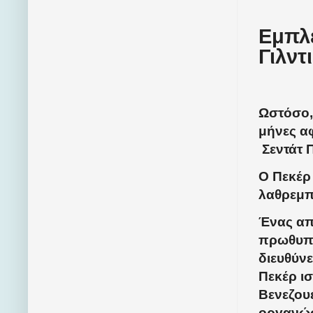
Εμπλέ
Γιλντ
Ωστόσο,
μήνες α
Σεντάτ 
Ο Πεκέρ 
λαθρεμπ
Ένας απ
πρωθυπ
διευθύνε
Πεκέρ ισ
Βενεζουέ
οργανώσε