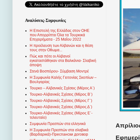
Αναλύσεις-Συμφωνίες
Η Επιστολή της Ελλάδας στον ΟΗΕ
που Απορρίπτει Όλα τα Τουρκικά
Επιχειρήματα - 25 Μαΐου 2022
Η προέλευση των Αλβανών και η θέση
τους στην Οθωμα...
Πώς και πότε οι Αλβανοί
εγκαταστάθηκαν στα Βαλκάνια- Σλαβική
άποψη
Στενά Βοσπόρου- Σύμβαση Μοντρέ
Η Συμφωνία Καλής Γειτονίας Σκοπίων –
Βουλγαρίας
Τουρκο – Αλβανικές Σχέσεις (Mέρος Α΄)
Τουρκο-Αλβανικές Σχέσεις (Μέρος Β΄)
Τουρκο-Αλβανικές Σχέσεις (Μέρος Γ΄)
Τουρκο-Αλβανικές Σχέσεις (Μέρος Δ΄)
Τουρκο-Αλβανικές Σχέσεις (Μέρος Ε΄-
τελευταίο)
Συμφωνία Πρεσπών στα ελληνικά
Απρίλιος
Η Συμφωνία Πρεσπών στα σλαβικά
(Βαρδαρικά)-Преспански договор
Eφημερί