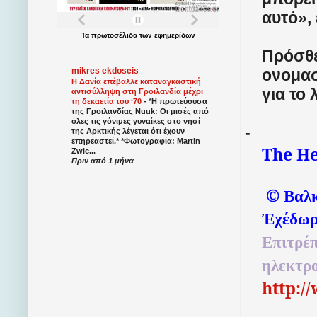
αυτό», 
Τα
πρωτοσέλιδα
των
εφημερίδων
Πρόσθε
ονομασ
mikres ekdoseis
Η Δανία επέβαλλε καταναγκαστική
για το
αντισύλληψη στη Γροιλανδία μέχρι
τη δεκαετία του ‘70
-
*Η πρωτεύουσα
της Γροιλανδίας Nuuk: Οι μισές από
όλες τις γόνιμες γυναίκες στο νησί
-
της Αρκτικής λέγεται ότι έχουν
επηρεαστεί.* *Φωτογραφία: Martin
The He
Zwic...
Πριν από 1 μήνα
©
Βαλκ
Ἐχέδωρ
Επιτρέπ
ηλεκτρ
http:/