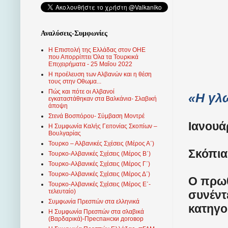
Αναλύσεις-Συμφωνίες
Η Επιστολή της Ελλάδας στον ΟΗΕ
που Απορρίπτει Όλα τα Τουρκικά
Επιχειρήματα - 25 Μαΐου 2022
Η προέλευση των Αλβανών και η θέση
τους στην Οθωμα...
Πώς και πότε οι Αλβανοί
«Η γλ
εγκαταστάθηκαν στα Βαλκάνια- Σλαβική
άποψη
Στενά Βοσπόρου- Σύμβαση Μοντρέ
Ιανουάρ
Η Συμφωνία Καλής Γειτονίας Σκοπίων –
Βουλγαρίας
Τουρκο – Αλβανικές Σχέσεις (Mέρος Α΄)
Σκόπια
Τουρκο-Αλβανικές Σχέσεις (Μέρος Β΄)
Τουρκο-Αλβανικές Σχέσεις (Μέρος Γ΄)
Τουρκο-Αλβανικές Σχέσεις (Μέρος Δ΄)
Ο πρωθ
Τουρκο-Αλβανικές Σχέσεις (Μέρος Ε΄-
τελευταίο)
συνέντ
Συμφωνία Πρεσπών στα ελληνικά
κατηγο
Η Συμφωνία Πρεσπών στα σλαβικά
(Βαρδαρικά)-Преспански договор