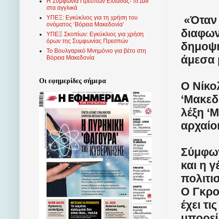
Η Συμφωνία Πρεσπών Ελλάδας- πΓΔΜ
στα αγγλικά
«Όταν 
ΥΠΕΞ: Εγκύκλιος για τη χρήση του
ονόματος ‘Βόρεια Μακεδονία’
διαφων
ΥΠΕΞ Σκοπίων: Εγκύκλιος για χρήση
όρων της Συμφωνίας Πρεσπών
δημοψή
Το Βουλγαρικό Μνημόνιο για βέτο στη
άμεσα 
Βόρεια Μακεδονία
Οι εφημερίδες σήμερα
Ο Νίκο
‘Μακεδ
λέξη ‘
αρχαίο
Σύμφων
και η 
πολιτι
Ο Γκρο
έχει τι
μπορεί 