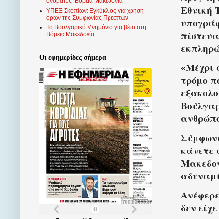
ονόματος ‘Βόρεια Μακεδονία’
Εθνική 
ΥΠΕΞ Σκοπίων: Εγκύκλιος για χρήση
όρων της Συμφωνίας Πρεσπών
υπογράφ
Το Βουλγαρικό Μνημόνιο για βέτο στη
πίστευα
Βόρεια Μακεδονία
εκπληρώ
Οι εφημερίδες σήμερα
«Μέχρι 
τρόμο π
εξακολο
Βούλγαρ
ανθρώπο
Σύμφωνα
κάνετε 
Μακεδον
αδυναμί
Ανέφερε
δεν είχ