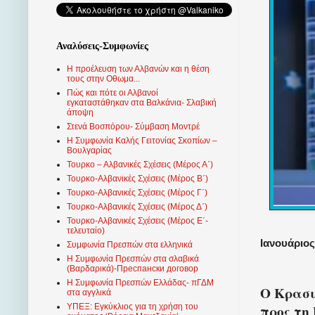
Αναλύσεις-Συμφωνίες
Η προέλευση των Αλβανών και η θέση
τους στην Οθωμα...
Πώς και πότε οι Αλβανοί
εγκαταστάθηκαν στα Βαλκάνια- Σλαβική
άποψη
Στενά Βοσπόρου- Σύμβαση Μοντρέ
Η Συμφωνία Καλής Γειτονίας Σκοπίων –
Βουλγαρίας
Τουρκο – Αλβανικές Σχέσεις (Mέρος Α΄)
Τουρκο-Αλβανικές Σχέσεις (Μέρος Β΄)
Τουρκο-Αλβανικές Σχέσεις (Μέρος Γ΄)
Τουρκο-Αλβανικές Σχέσεις (Μέρος Δ΄)
Τουρκο-Αλβανικές Σχέσεις (Μέρος Ε΄-
τελευταίο)
Ιανουάριος 
Συμφωνία Πρεσπών στα ελληνικά
Η Συμφωνία Πρεσπών στα σλαβικά
(Βαρδαρικά)-Преспански договор
Η Συμφωνία Πρεσπών Ελλάδας- πΓΔΜ
Ο Κρασι
στα αγγλικά
προς τη
ΥΠΕΞ: Εγκύκλιος για τη χρήση του