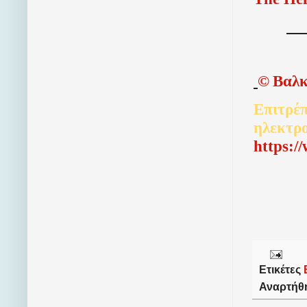
©
Βαλκ
Επιτρέπ
ηλεκτρ
http
s
:/
Ετικέτες
Αναρτήθ