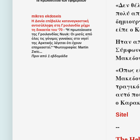
Τα
πρωτοσέλιδα
των
εφημερίδων
«Δεν θέ
πολύ απ
mikres ekdoseis
δημιουρ
Η Δανία επέβαλλε καταναγκαστική
αντισύλληψη στη Γροιλανδία μέχρι
είπε ο 
τη δεκαετία του ‘70
-
*Η πρωτεύουσα
της Γροιλανδίας Nuuk: Οι μισές από
όλες τις γόνιμες γυναίκες στο νησί
Ήταν απ
της Αρκτικής λέγεται ότι έχουν
Σύμφωνα
επηρεαστεί.* *Φωτογραφία: Martin
Zwic...
Μακεδον
Πριν από 1 εβδομάδα
«Όπως ε
Μακεδον
τραγικό
αυτό πο
ο Καρακ
Sitel
--
The Hel