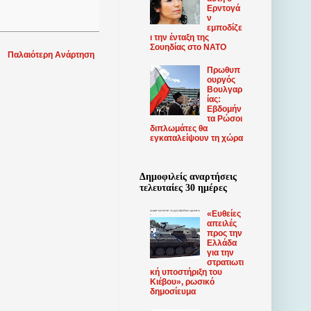
Ερντογά
ν
εμποδίζε
ι την ένταξη της
Σουηδίας στο ΝΑΤΟ
Παλαιότερη Ανάρτηση
Πρωθυπ
ουργός
Βουλγαρ
ίας:
Εβδομήν
τα Ρώσοι
διπλωμάτες θα
εγκαταλείψουν τη χώρα
Δημοφιλείς αναρτήσεις
τελευταίες 30 ημέρες
«Ευθείες
απειλές
προς την
Ελλάδα
για την
στρατιωτι
κή υποστήριξη του
Κιέβου», ρωσικό
δημοσίευμα