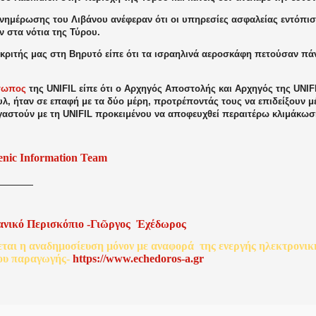
ενημέρωσης του Λιβάνου ανέφεραν ότι οι υπηρεσίες ασφαλείας εντόπισ
 στα νότια της Τύρου.
κριτής μας στη Βηρυτό είπε ότι τα ισραηλινά αεροσκάφη πετούσαν πά
σωπος
της UNIFIL είπε ότι ο Αρχηγός Αποστολής και Αρχηγός της UNIF
λ, ήταν σε επαφή με τα δύο μέρη, προτρέποντάς τους να επιδείξουν μ
γαστούν με τη UNIFIL προκειμένου να αποφευχθεί περαιτέρω κλιμάκωσ
enic Information Team
ανικό
Περισκόπιο
-
Γιῶργος
Ἐχέδωρος
εται
η
αναδημοσίευση
μόνον
με
αναφορά
της
ενεργής
ηλεκτρονικ
ου
παραγωγής
-
http
s
://www.echedoros-a.gr