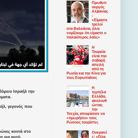
Πρωθυπ
ουργός
Αλβανίας
:
«Είμαστε
τρελοί
στα Βαλκάνια, όλοι
νομίζουμε ότι είμαστε ο
παλαιότερος λαός»
Η
Τουρκία
είναι πιο
σοβαρή
απειλή
από τη
Ρωσία και την Κίνα για
τους Ευρωπαίους
Η
βόρειο Ισραήλ την
τεμπέλα
Ελλάδα,
ύματα.
ακολουθ
ώντας
αήλ, γεγονός που
την
Τσεχία, αποφάσισε να
«τιμωρήσει» τους
Ρώσους τουρίστες
ρώνες κοντά στο
Ουκρανέ
η για αυτό.
ς: «Όλα