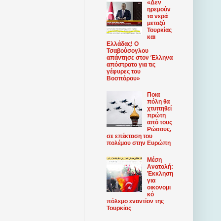
«Δεν
ηρεμούν
τα νερά
μεταξύ
Τουρκίας
και
Ελλάδας! Ο
Τσαβούσογλου
απάντησε στον Έλληνα
απόστρατο για τις
γέφυρες του
Βοσπόρου»
Ποια
πόλη θα
χτυπηθεί
πρώτη
από τους
Ρώσους,
σε επέκταση του
πολέμου στην Ευρώπη
Μέση
Ανατολή:
Έκκληση
για
οικονομι
κό
πόλεμο εναντίον της
Τουρκίας