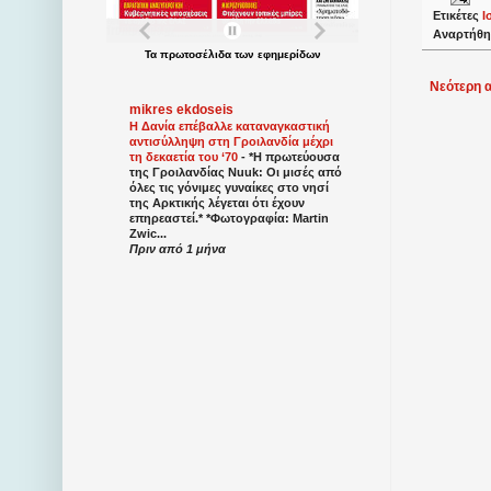
Ετικέτες
Ι
Αναρτήθη
Τα
πρωτοσέλιδα
των
εφημερίδων
Νεότερη 
mikres ekdoseis
Η Δανία επέβαλλε καταναγκαστική
αντισύλληψη στη Γροιλανδία μέχρι
τη δεκαετία του ‘70
-
*Η πρωτεύουσα
της Γροιλανδίας Nuuk: Οι μισές από
όλες τις γόνιμες γυναίκες στο νησί
της Αρκτικής λέγεται ότι έχουν
επηρεαστεί.* *Φωτογραφία: Martin
Zwic...
Πριν από 1 μήνα