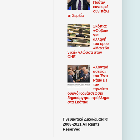
Πούτιν
εκνευρίζ
ουν πάλι
τη Σερβία
Σκόπια:
«Φόβοι»
για
αλλαγή
του όρου
«Μακεδο
νική» γλώσσα στον
ΟΗΕ
«Χοντρό
αστείο»
του Έντι
Ράμα με
τον
πρωθυπ
ουργό Κοβάτσεφσκι
δημιούργησε πρόβλημα
στα Σκόπια!
Πνευματικά Δικαιώματα ©
2008-2021 All Rights
Reserved