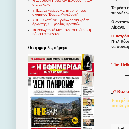
Η Συμφωνία Πρεσπών Ελλάδας- πΓΔΜ
στα αγγλικά
Τα μέσα 
ΥΠΕΞ: Εγκύκλιος για τη χρήση του
πυραύλων
ονόματος ‘Βόρεια Μακεδονία’
ΥΠΕΞ Σκοπίων: Εγκύκλιος για χρήση
Ο ανταπο
όρων της Συμφωνίας Πρεσπών
Λίβανο.
Το Βουλγαρικό Μνημόνιο για βέτο στη
Βόρεια Μακεδονία
Ο εκπρό
Ντελ Κόου
να συνερ
Οι εφημερίδες σήμερα
--
The Hell
©
Βαλκ
Επιτρέπ
ιστολογί