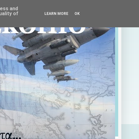
ress and
ality of
LEARN MORE
OK