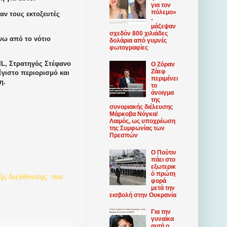
για τον
πόλεμο»
αν τους εκτοξευτές
-
μάζεψαν
σχεδόν 800 χιλιάδες
νω από το νότιο
δολάρια από γυμνές
φωτογραφίες
IL, Στρατηγός Στέφανο
Ο Ζόραν
Ζάεφ
έγιστο περιορισμό και
περιμένει
η.
το
άνοιγμα
της
συνοριακής διέλευσης
Μάρκοβα Νόγκα/
Λαιμός, ως υποχρέωση
της Συμφωνίας των
Πρεσπών
Ο Πούτιν
πάει στο
εξωτερικ
ό πρώτη
ής
διεύθυνσης
του
φορά
μετά την
εισβολή στην Ουκρανία
Για την
γυναίκα
αυτή ο