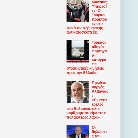
Μυστικές
Υπηρεσί
ες: Οι
Τούρκοι
πράκτορ
ες στο
φακό της γερμανικής
αντικατασκοπείας
Τούρκος
οδηγός
φορτηγο
ύ
καταγρά
φει
στρατιωτικές κινήσεις
προς την Ελλάδα
Πρωθυπ
ουργός
Αλβανίας
:
«Είμαστε
τρελοί
στα Βαλκάνια, όλοι
νομίζουμε ότι είμαστε ο
παλαιότερος λαός»
Οι
δηλώσει
ς του