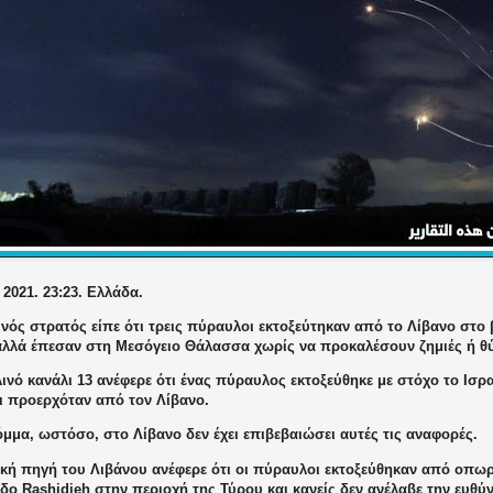
 2021. 23:23. Ελλάδα.
νός στρατός είπε ότι τρεις πύραυλοι εκτοξεύτηκαν από το Λίβανο στο 
αλλά έπεσαν στη Μεσόγειο Θάλασσα χωρίς να προκαλέσουν ζημιές ή θ
ινό κανάλι 13 ανέφερε ότι ένας πύραυλος εκτοξεύθηκε με στόχο το Ισρ
τι προερχόταν από τον Λίβανο.
μμα, ωστόσο, στο Λίβανο δεν έχει επιβεβαιώσει αυτές τις αναφορές.
ική πηγή του Λιβάνου ανέφερε ότι οι πύραυλοι εκτοξεύθηκαν από οπω
ο Rashidieh στην περιοχή της Τύρου και κανείς δεν ανέλαβε την ευθύν