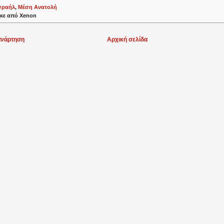
σραήλ
,
Μέση Ανατολή
κε από
Xenon
ανάρτηση
Αρχική σελίδα