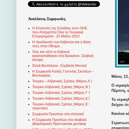
Αναλύσεις-Συμφωνίες
Η Επιστολή της Ελλάδας στον ΟΗΕ
που Απορρίπτει Όλα τα Τουρκικά
Επιχειρήματα - 25 Μαΐου 2022
Η προέλευση των Αλβανών και η θέση
τους στην Οθωμα...
Πώς και πότε οι Αλβανοί
εγκαταστάθηκαν στα Βαλκάνια- Σλαβική
άποψη
Στενά Βοσπόρου- Σύμβαση Μοντρέ
Η Συμφωνία Καλής Γειτονίας Σκοπίων –
Βουλγαρίας
Μάιος 13,
Τουρκο – Αλβανικές Σχέσεις (Mέρος Α΄)
Ο ισραηλι
Τουρκο-Αλβανικές Σχέσεις (Μέρος Β΄)
Πέμπτη, 
Τουρκο-Αλβανικές Σχέσεις (Μέρος Γ΄)
Τουρκο-Αλβανικές Σχέσεις (Μέρος Δ΄)
Το ισραηλ
Τουρκο-Αλβανικές Σχέσεις (Μέρος Ε΄-
δείχνει ό
τελευταίο)
Κανένα κό
Συμφωνία Πρεσπών στα ελληνικά
Η Συμφωνία Πρεσπών στα σλαβικά
Στρατιωτ
(Βαρδαρικά)-Преспански договор
στρατόπεδ