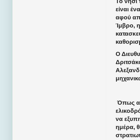
Το νησί 
είναι έν
αφού απέ
Ίμβρο, 
κατασκε
καθορισ
Ο Διευθ
Δριτσάκ
Αλεξανδ
μηχανικώ
Όπως α
ελικοδρ
να εξυπ
ημέρα, 
στρατιωτ