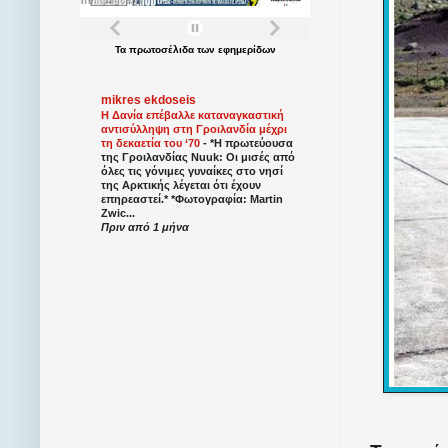
Τα
πρωτοσέλιδα
των
εφημερίδων
mikres ekdoseis
Η Δανία επέβαλλε καταναγκαστική
αντισύλληψη στη Γροιλανδία μέχρι
τη δεκαετία του ‘70
-
*Η πρωτεύουσα
της Γροιλανδίας Nuuk: Οι μισές από
όλες τις γόνιμες γυναίκες στο νησί
της Αρκτικής λέγεται ότι έχουν
επηρεαστεί.* *Φωτογραφία: Martin
Zwic...
Πριν από 1 μήνα