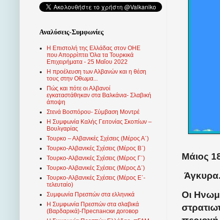
Αναλύσεις-Συμφωνίες
Η Επιστολή της Ελλάδας στον ΟΗΕ
που Απορρίπτει Όλα τα Τουρκικά
Επιχειρήματα - 25 Μαΐου 2022
Η προέλευση των Αλβανών και η θέση
τους στην Οθωμα...
Πώς και πότε οι Αλβανοί
εγκαταστάθηκαν στα Βαλκάνια- Σλαβική
άποψη
Στενά Βοσπόρου- Σύμβαση Μοντρέ
Η Συμφωνία Καλής Γειτονίας Σκοπίων –
Βουλγαρίας
Τουρκο – Αλβανικές Σχέσεις (Mέρος Α΄)
Τουρκο-Αλβανικές Σχέσεις (Μέρος Β΄)
Μάιος 18
Τουρκο-Αλβανικές Σχέσεις (Μέρος Γ΄)
Τουρκο-Αλβανικές Σχέσεις (Μέρος Δ΄)
Άγκυρα
Τουρκο-Αλβανικές Σχέσεις (Μέρος Ε΄-
τελευταίο)
Οι Ηνωμ
Συμφωνία Πρεσπών στα ελληνικά
Η Συμφωνία Πρεσπών στα σλαβικά
στρατιω
(Βαρδαρικά)-Преспански договор