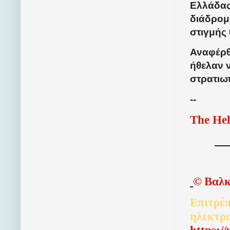
Ελλάδας 
διάδρομ
στιγμής 
Αναφέρθ
ήθελαν 
στρατιωτ
--
The Hel
©
Βαλκ
Επιτρέπ
ηλεκτρ
http
s
:/