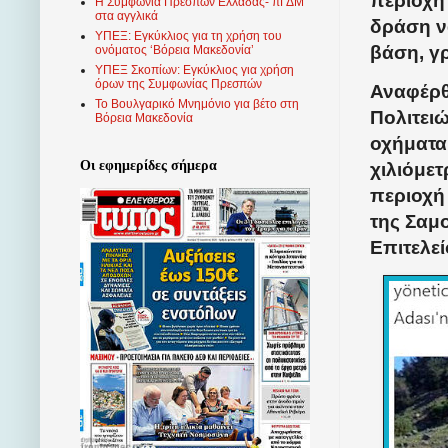
περιοχή
Η Συμφωνία Πρεσπών Ελλάδας- πΓΔΜ
στα αγγλικά
δράση ν
ΥΠΕΞ: Εγκύκλιος για τη χρήση του
βάση, γ
ονόματος ‘Βόρεια Μακεδονία’
ΥΠΕΞ Σκοπίων: Εγκύκλιος για χρήση
όρων της Συμφωνίας Πρεσπών
Αναφέρθ
Το Βουλγαρικό Μνημόνιο για βέτο στη
Πολιτειώ
Βόρεια Μακεδονία
οχήματα
Οι εφημερίδες σήμερα
χιλιόμετ
περιοχή
της Σαμ
Επιτελεί