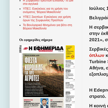
Η Συμφωνία Πρεσπών Ελλάδας- πΓΔΜ
στα αγγλικά
Ιούλιος 
ΥΠΕΞ: Εγκύκλιος για τη χρήση του
ονόματος ‘Βόρεια Μακεδονία’
Βελιγράδ
ΥΠΕΞ Σκοπίων: Εγκύκλιος για χρήση
όρων της Συμφωνίας Πρεσπών
Το Βουλγαρικό Μνημόνιο για βέτο στη
Η σερβι
Βόρεια Μακεδονία
στην έκ
2021», 
Οι εφημερίδες σήμερα
Σερβικέ
όπλων
κ
Turbine 
Αθήνα, 
εξοπλισ
Η Edepr
στρατό.
Η κοινή