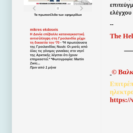
επιτεύγ
ελέγχου
Τα
πρωτοσέλιδα
των
εφημερίδων
--
mikres ekdoseis
The Hel
Η Δανία επέβαλλε καταναγκαστική
αντισύλληψη στη Γροιλανδία μέχρι
τη δεκαετία του ‘70
-
*Η πρωτεύουσα
της Γροιλανδίας Nuuk: Οι μισές από
όλες τις γόνιμες γυναίκες στο νησί
της Αρκτικής λέγεται ότι έχουν
επηρεαστεί.* *Φωτογραφία: Martin
Zwic...
Πριν από 1 μήνα
©
Βαλκ
Επιτρέπ
ηλεκτρ
http
s
:/