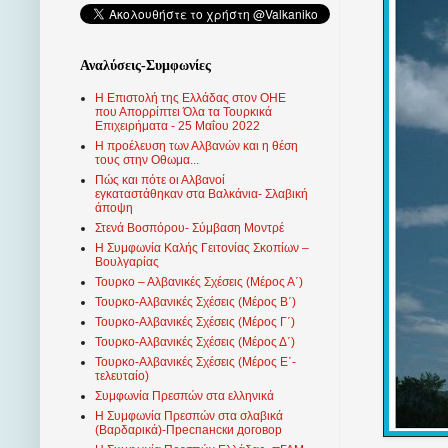
Αναλύσεις-Συμφωνίες
Η Επιστολή της Ελλάδας στον ΟΗΕ
που Απορρίπτει Όλα τα Τουρκικά
Επιχειρήματα - 25 Μαΐου 2022
Η προέλευση των Αλβανών και η θέση
τους στην Οθωμα...
Πώς και πότε οι Αλβανοί
εγκαταστάθηκαν στα Βαλκάνια- Σλαβική
άποψη
Στενά Βοσπόρου- Σύμβαση Μοντρέ
Η Συμφωνία Καλής Γειτονίας Σκοπίων –
Βουλγαρίας
Τουρκο – Αλβανικές Σχέσεις (Mέρος Α΄)
Τουρκο-Αλβανικές Σχέσεις (Μέρος Β΄)
Τουρκο-Αλβανικές Σχέσεις (Μέρος Γ΄)
Τουρκο-Αλβανικές Σχέσεις (Μέρος Δ΄)
Τουρκο-Αλβανικές Σχέσεις (Μέρος Ε΄-
τελευταίο)
Συμφωνία Πρεσπών στα ελληνικά
Η Συμφωνία Πρεσπών στα σλαβικά
(Βαρδαρικά)-Преспански договор