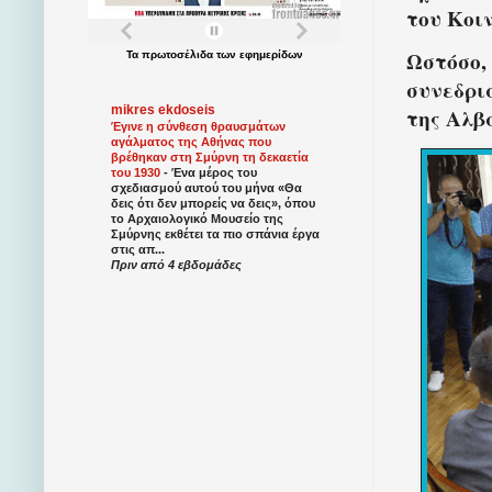
του Κοι
Ωστόσο,
Τα
πρωτοσέλιδα
των
εφημερίδων
συνεδρι
mikres ekdoseis
της Αλβ
Έγινε η σύνθεση θραυσμάτων
αγάλματος της Αθήνας που
βρέθηκαν στη Σμύρνη τη δεκαετία
του 1930
-
Ένα μέρος του
σχεδιασμού αυτού του μήνα «Θα
δεις ότι δεν μπορείς να δεις», όπου
το Αρχαιολογικό Μουσείο της
Σμύρνης εκθέτει τα πιο σπάνια έργα
στις απ...
Πριν από 4 εβδομάδες