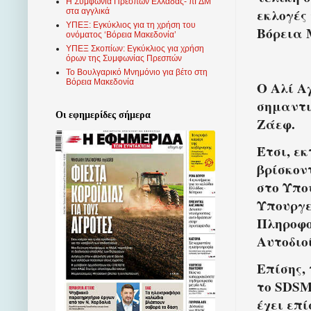
Η Συμφωνία Πρεσπών Ελλάδας- πΓΔΜ
εκλογές
στα αγγλικά
ΥΠΕΞ: Εγκύκλιος για τη χρήση του
Βόρεια 
ονόματος ‘Βόρεια Μακεδονία’
ΥΠΕΞ Σκοπίων: Εγκύκλιος για χρήση
όρων της Συμφωνίας Πρεσπών
Το Βουλγαρικό Μνημόνιο για βέτο στη
Βόρεια Μακεδονία
Ο Αλί Α
σημαντι
Οι εφημερίδες σήμερα
Ζάεφ.
Έτσι, ε
βρίσκον
στο Υπο
Υπουργε
Πληροφο
Αυτοδιο
Επίσης,
το SDSM
έχει επ