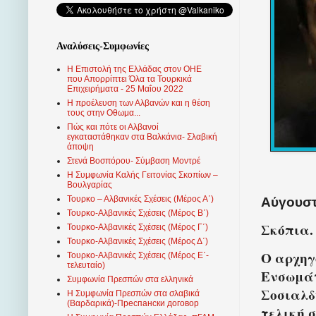
Αναλύσεις-Συμφωνίες
Η Επιστολή της Ελλάδας στον ΟΗΕ
που Απορρίπτει Όλα τα Τουρκικά
Επιχειρήματα - 25 Μαΐου 2022
Η προέλευση των Αλβανών και η θέση
τους στην Οθωμα...
Πώς και πότε οι Αλβανοί
εγκαταστάθηκαν στα Βαλκάνια- Σλαβική
άποψη
Στενά Βοσπόρου- Σύμβαση Μοντρέ
Η Συμφωνία Καλής Γειτονίας Σκοπίων –
Βουλγαρίας
Τουρκο – Αλβανικές Σχέσεις (Mέρος Α΄)
Αύγουστο
Τουρκο-Αλβανικές Σχέσεις (Μέρος Β΄)
Σκόπια.
Τουρκο-Αλβανικές Σχέσεις (Μέρος Γ΄)
Τουρκο-Αλβανικές Σχέσεις (Μέρος Δ΄)
Ο αρχηγ
Τουρκο-Αλβανικές Σχέσεις (Μέρος Ε΄-
τελευταίο)
Ενσωμά
Συμφωνία Πρεσπών στα ελληνικά
Σοσιαλδ
Η Συμφωνία Πρεσπών στα σλαβικά
(Βαρδαρικά)-Преспански договор
τελική 