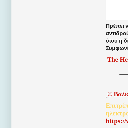
Πρέπει ν
αντιδρο
ότου η δ
Συμφωνί
The He
©
Βαλκ
Επιτρέπ
ηλεκτρ
http
s
:/