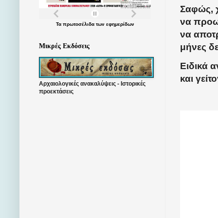
Σαφώς, 
να προω
Τα
πρωτοσέλιδα
των
εφημερίδων
να αποτρ
μήνες δε
Μικρές Εκδόσεις
Ειδικά α
και γείτ
Αρχαιολογικές ανακαλύψεις - Ιστορικές
προεκτάσεις