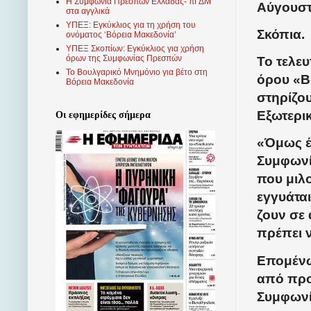
Η Συμφωνία Πρεσπών Ελλάδας- πΓΔΜ
Αύγουστ
στα αγγλικά
ΥΠΕΞ: Εγκύκλιος για τη χρήση του
Σκόπια.
ονόματος ‘Βόρεια Μακεδονία’
ΥΠΕΞ Σκοπίων: Εγκύκλιος για χρήση
όρων της Συμφωνίας Πρεσπών
Το τελευ
Το Βουλγαρικό Μνημόνιο για βέτο στη
όρου «Β
Βόρεια Μακεδονία
στηρίζο
Εξωτερι
Οι εφημερίδες σήμερα
«Όμως έ
Συμφωνί
που μιλ
εγγυάται
ζουν σε 
πρέπει ν
Επομένω
από προ
Συμφωνί