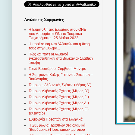
Αναλύσεις-Συμφωνίες
Η Επιστολή της Ελλάδας στον ΟΗΕ
που Απορρίπτει Όλα τα Τουρκικά
Επιχειρήματα - 25 Μαΐου 2022
Η προέλευση των Αλβανών και η θέση
τους στην Οθωμα...
Πώς και πότε οι Αλβανοί
εγκαταστάθηκαν στα Βαλκάνια- Σλαβική
άποψη
Στενά Βοσπόρου- Σύμβαση Μοντρέ
Η Συμφωνία Καλής Γειτονίας Σκοπίων –
Βουλγαρίας
Τουρκο – Αλβανικές Σχέσεις (Mέρος Α΄)
Τουρκο-Αλβανικές Σχέσεις (Μέρος Β΄)
Τουρκο-Αλβανικές Σχέσεις (Μέρος Γ΄)
Τουρκο-Αλβανικές Σχέσεις (Μέρος Δ΄)
Τουρκο-Αλβανικές Σχέσεις (Μέρος Ε΄-
τελευταίο)
Συμφωνία Πρεσπών στα ελληνικά
Η Συμφωνία Πρεσπών στα σλαβικά
(Βαρδαρικά)-Преспански договор