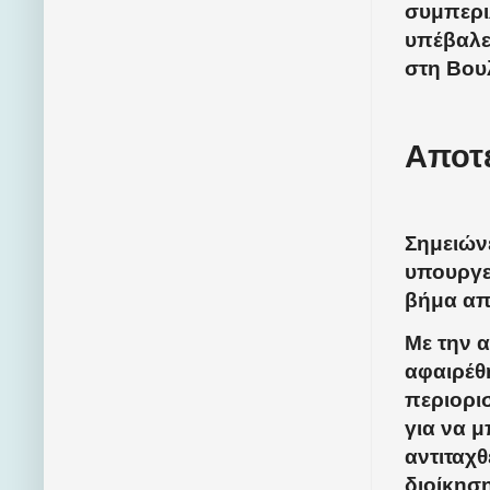
συμπερι
υπέβαλε
στη Βου
Αποτ
Σημειών
υπουργε
βήμα απ
Με την 
αφαιρέθ
περιορι
για να μ
αντιταχ
διοίκηση