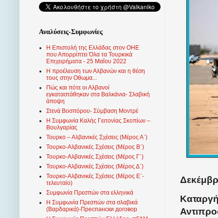
Αναλύσεις-Συμφωνίες
Η Επιστολή της Ελλάδας στον ΟΗΕ
που Απορρίπτει Όλα τα Τουρκικά
Επιχειρήματα - 25 Μαΐου 2022
Η προέλευση των Αλβανών και η θέση
τους στην Οθωμα...
Πώς και πότε οι Αλβανοί
εγκαταστάθηκαν στα Βαλκάνια- Σλαβική
άποψη
Στενά Βοσπόρου- Σύμβαση Μοντρέ
Η Συμφωνία Καλής Γειτονίας Σκοπίων –
Βουλγαρίας
Τουρκο – Αλβανικές Σχέσεις (Mέρος Α΄)
Τουρκο-Αλβανικές Σχέσεις (Μέρος Β΄)
Τουρκο-Αλβανικές Σχέσεις (Μέρος Γ΄)
Τουρκο-Αλβανικές Σχέσεις (Μέρος Δ΄)
Τουρκο-Αλβανικές Σχέσεις (Μέρος Ε΄-
Δεκέμβρι
τελευταίο)
Συμφωνία Πρεσπών στα ελληνικά
Καταργή
Η Συμφωνία Πρεσπών στα σλαβικά
(Βαρδαρικά)-Преспански договор
Αντιπρο