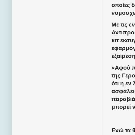
οποίες 
νομοσχε
Με τις 
Αντιπρο
κιτ εκσ
εφαρμογ
εξαίρεσ
«Αφού π
της Γερ
ότι η ε
ασφάλει
παραβιά
μπορεί 
Ενώ τα 