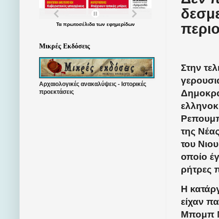
δεσμ
περιο
Τα
πρωτοσέλιδα
των
εφημερίδων
Μικρές Εκδόσεις
Στην τε
γερουσι
Αρχαιολογικές ανακαλύψεις - Ιστορικές
Δημοκρα
προεκτάσεις
ελληνοκ
Ρεπουμπ
της Νέα
του Νιου
οποίο έ
ρήτρες π
Η κατάρ
είχαν π
Μπομπ Μ