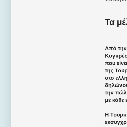
Τα μέ
Από την
Κογκρέσο
που είνα
της Τουρ
στο ελλ
δηλώνου
την πώλ
με κάθε 
Η Τουρκί
εκσυγχρ