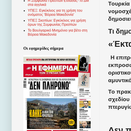
Η Συμφωνία Πρεσπών Ελλάδας- πΓΔΜ
Τουρκία
στα αγγλικά
νομοσχέ
ΥΠΕΞ: Εγκύκλιος για τη χρήση του
ονόματος ‘Βόρεια Μακεδονία’
δημοσιε
ΥΠΕΞ Σκοπίων: Εγκύκλιος για χρήση
όρων της Συμφωνίας Πρεσπών
Τι δημ
Το Βουλγαρικό Μνημόνιο για βέτο στη
Βόρεια Μακεδονία
«Έκτ
Οι εφημερίδες σήμερα
Η επιτρ
εκπροσώ
οριστικ
αμυντικ
Το πρακ
σχεδίου
πτερυγί
Δεν π