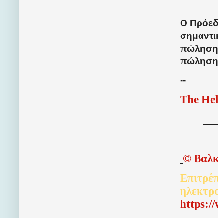
Ο Πρόεδ
σημαντικ
πώληση τ
πώληση τ
--
The Hel
©
Βαλκ
Επιτρέπ
ηλεκτρ
http
s
:/