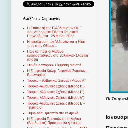
Αναλύσεις-Συμφωνίες
Η Επιστολή της Ελλάδας στον ΟΗΕ
που Απορρίπτει Όλα τα Τουρκικά
Επιχειρήματα - 25 Μαΐου 2022
Η προέλευση των Αλβανών και η θέση
τους στην Οθωμα...
Πώς και πότε οι Αλβανοί
εγκαταστάθηκαν στα Βαλκάνια- Σλαβική
άποψη
Στενά Βοσπόρου- Σύμβαση Μοντρέ
Η Συμφωνία Καλής Γειτονίας Σκοπίων –
Βουλγαρίας
Τουρκο – Αλβανικές Σχέσεις (Mέρος Α΄)
Τουρκο-Αλβανικές Σχέσεις (Μέρος Β΄)
Τουρκο-Αλβανικές Σχέσεις (Μέρος Γ΄)
Τουρκο-Αλβανικές Σχέσεις (Μέρος Δ΄)
Οι Τουρκα
Τουρκο-Αλβανικές Σχέσεις (Μέρος Ε΄-
τελευταίο)
Συμφωνία Πρεσπών στα ελληνικά
Ιανουάρι
Η Συμφωνία Πρεσπών στα σλαβικά
(Βαρδαρικά)-Преспански договор