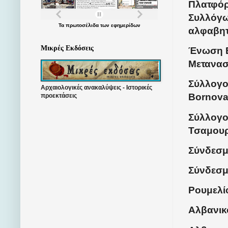
Πλατφό
Συλλόγω
Τα
πρωτοσέλιδα
των
εφημερίδων
αλφαβητ
Μικρές Εκδόσεις
Ένωση 
Μετανασ
Σύλλογ
Αρχαιολογικές ανακαλύψεις - Ιστορικές
Bornov
προεκτάσεις
Σύλλογ
Τσαμουρ
Σύνδεσμ
Σύνδεσμ
Ρουμελί
Αλβανικ