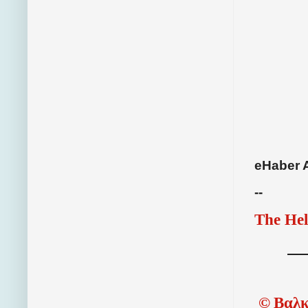
eHaber 
--
The Hel
©
Βαλκ