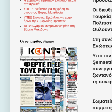
Προύσα
Η Συμφωνία Πρεσπών Ελλάδας- πΓΔΜ
στα αγγλικά
ΥΠΕΞ: Εγκύκλιος για τη χρήση του
Οι διευ
ονόματος ‘Βόρεια Μακεδονία’
Τουρκία
ΥΠΕΞ Σκοπίων: Εγκύκλιος για χρήση
όρων της Συμφωνίας Πρεσπών
Πολιτισ
Το Βουλγαρικό Μνημόνιο για βέτο στη
Ουλουντ
Βόρεια Μακεδονία
Στη συν
Οι εφημερίδες σήμερα
Ενώσεων
Υπό τον
Şemsett
συνεργα
ζωντανό
τη συνε
Σωματεί
συμμετέ