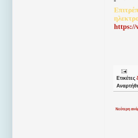
Επιτρέπ
ηλεκτρ
http
s
:/
Ετικέτες
Αναρτήθ
Νεότερη ανά