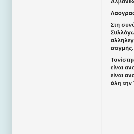
Αλβανικ
Λαογραφ
Στη συν
Συλλόγων
αλληλεγ
στιγμής.
Τονίστη
είναι α
είναι α
όλη την 