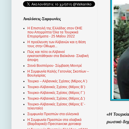
Αναλύσεις-Συμφωνίες
Η Επιστολή της Ελλάδας στον ΟΗΕ
που Απορρίπτει Όλα τα Τουρκικά
Επιχειρήματα - 25 Μαΐου 2022
Η προέλευση των Αλβανών και η θέση
τους στην Οθωμα...
Πώς και πότε οι Αλβανοί
εγκαταστάθηκαν στα Βαλκάνια- Σλαβική
άποψη
Στενά Βοσπόρου- Σύμβαση Μοντρέ
Η Συμφωνία Καλής Γειτονίας Σκοπίων –
Βουλγαρίας
Τουρκο – Αλβανικές Σχέσεις (Mέρος Α΄)
Τουρκο-Αλβανικές Σχέσεις (Μέρος Β΄)
Τουρκο-Αλβανικές Σχέσεις (Μέρος Γ΄)
Τουρκο-Αλβανικές Σχέσεις (Μέρος Δ΄)
Τουρκο-Αλβανικές Σχέσεις (Μέρος Ε΄-
τελευταίο)
«Η Τουρκία
Συμφωνία Πρεσπών στα ελληνικά
Η Συμφωνία Πρεσπών στα σλαβικά
ρωσικό δη
(Βαρδαρικά)-Преспански договор