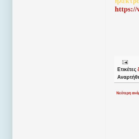
ηλεκτρ
http
s
:/
Ετικέτες
Αναρτήθ
Νεότερη ανά