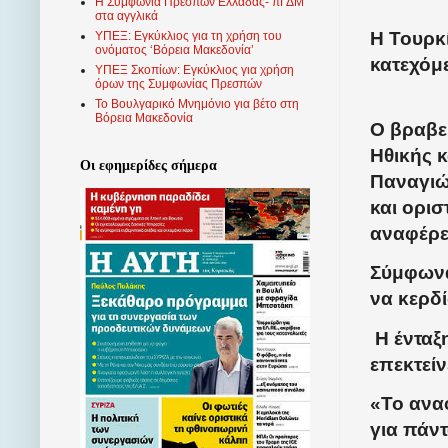
Η Συμφωνία Πρεσπών Ελλάδας- πΓΔΜ
στα αγγλικά
Η Τουρκί
ΥΠΕΞ: Εγκύκλιος για τη χρήση του
ονόματος ‘Βόρεια Μακεδονία’
κατεχόμ
ΥΠΕΞ Σκοπίων: Εγκύκλιος για χρήση
όρων της Συμφωνίας Πρεσπών
Το Βουλγαρικό Μνημόνιο για βέτο στη
Βόρεια Μακεδονία
Ο βραβε
Ηθικής κ
Οι εφημερίδες σήμερα
Παναγιώ
και ορι
αναφέρε
Σύμφωνα 
να κερδί
Η ένταξ
επεκτείν
«Το ανα
για πάν