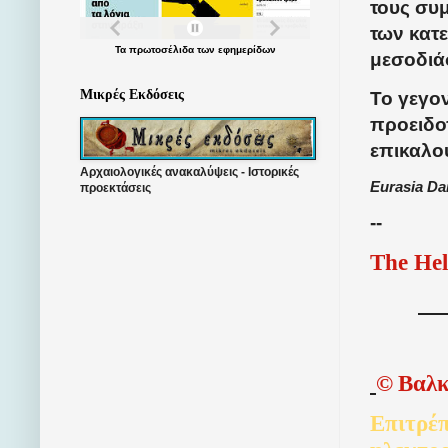
τους συ
των κατ
Τα
πρωτοσέλιδα
των
εφημερίδων
μεσοδιά
Μικρές Εκδόσεις
Το γεγον
προειδο
επικαλο
Αρχαιολογικές ανακαλύψεις - Ιστορικές
Eurasia Dai
προεκτάσεις
--
The Hel
©
Βαλκ
Επιτρέπ