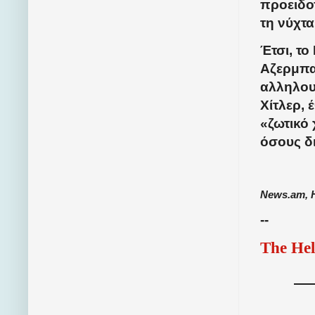
προειδοπ
τη νύχτα
Έτσι, το
Αζερμπα
αλληλου
Χίτλερ, 
«ζωτικό
όσους δ
News.am, 
--
The Hel