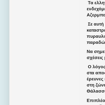
Τα ελλη
ενδεχόμ
Αζερμπα
Σε αυτή
καταστρέ
πυραυλι
παραδώσ
Να σημει
σχέσεις 
Ο λόγος 
στα απο
έρευνες
στη ζών
Θάλασσ
Επιπλέο