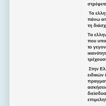
στρέφετα
Τα ελλη
πάνω απ
τη διάσ
Τα ελλη
που υπο
το γεγον
ικανότητ
τρέχουσε
Στην Ελλ
ειδικών
πραγματ
ασκήσει
διείσδυ
επιμελητ