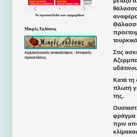
μεταξύ 
θάλασσα
αναφέρου
Τα
πρωτοσέλιδα
των
εφημερίδων
Θάλασσα
Μικρές Εκδόσεις
προετοι
τουρκικ
Στις ασ
Αρχαιολογικές ανακαλύψεις - Ιστορικές
προεκτάσεις
Αζερμπα
υδάτινο
Κατά τη 
πλωτή γ
της.
Ουσιαστ
φράγμα 
πριν απ
κλίμακα