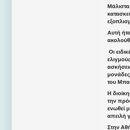
Μάλιστα
κατασκε
εξοπλισ
Αυτή ήτα
ακολούθ
Οι ειδι
ελιγμού
ασκήσεις
μονάδες 
του Μπα
Η διοίκ
την πρό
ενωθεί 
απειλή γ
Στην Αθ