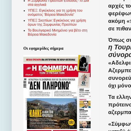
Η Συμφωνία Πρεσπών Ελλάδας- πΓΔΜ
αρχές τ
στα αγγλικά
ΥΠΕΞ: Εγκύκλιος για τη χρήση του
φερέφων
ονόματος ‘Βόρεια Μακεδονία’
ακόμη «
ΥΠΕΞ Σκοπίων: Εγκύκλιος για χρήση
όρων της Συμφωνίας Πρεσπών
σε πιθαν
Το Βουλγαρικό Μνημόνιο για βέτο στη
Βόρεια Μακεδονία
Όπως ση
η Τουρ
Οι εφημερίδες σήμερα
σύνορα
«Αδελφι
Αζερμπαϊ
συνορεύ
όχι μόνο
Τα ελλη
πρότεινα
αζερμπα
«Σύμφων