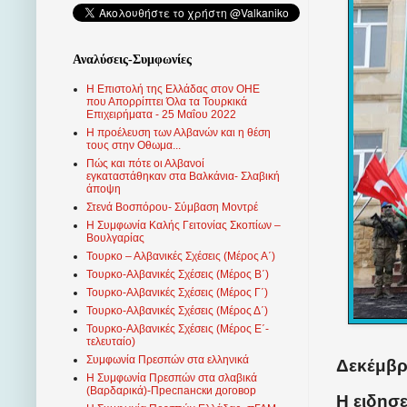
Αναλύσεις-Συμφωνίες
Η Επιστολή της Ελλάδας στον ΟΗΕ
που Απορρίπτει Όλα τα Τουρκικά
Επιχειρήματα - 25 Μαΐου 2022
Η προέλευση των Αλβανών και η θέση
τους στην Οθωμα...
Πώς και πότε οι Αλβανοί
εγκαταστάθηκαν στα Βαλκάνια- Σλαβική
άποψη
Στενά Βοσπόρου- Σύμβαση Μοντρέ
Η Συμφωνία Καλής Γειτονίας Σκοπίων –
Βουλγαρίας
Τουρκο – Αλβανικές Σχέσεις (Mέρος Α΄)
Τουρκο-Αλβανικές Σχέσεις (Μέρος Β΄)
Τουρκο-Αλβανικές Σχέσεις (Μέρος Γ΄)
Τουρκο-Αλβανικές Σχέσεις (Μέρος Δ΄)
Τουρκο-Αλβανικές Σχέσεις (Μέρος Ε΄-
τελευταίο)
Συμφωνία Πρεσπών στα ελληνικά
Δεκέμβρι
Η Συμφωνία Πρεσπών στα σλαβικά
(Βαρδαρικά)-Преспански договор
Η ειδησε