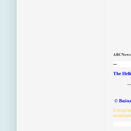
ABCNews.
--
The Hell
©
Βαλκ
Επιτρέπ
ιστολογί