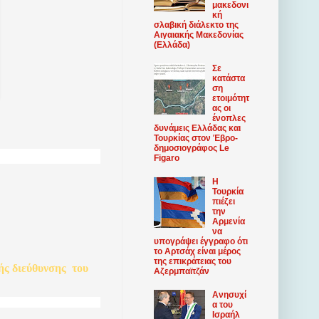
μακεδονι
κή
σλαβική διάλεκτο της
Αιγαιακής Μακεδονίας
(Ελλάδα)
Σε
κατάστα
ση
ετοιμότητ
ας οι
ένοπλες
δυνάμεις Ελλάδας και
Τουρκίας στον Έβρο-
δημοσιογράφος Le
Figaro
Η
Τουρκία
πιέζει
την
Αρμενία
να
υπογράψει έγγραφο ότι
το Αρτσάχ είναι μέρος
της επικράτειας του
ής
διεύθυνσης
του
Αζερμπαϊτζάν
Ανησυχί
α του
Ισραήλ