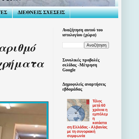
ΤΕΣ
ΔΙΕΘΝΕΙΣ ΣΧΕΣΕΙΣ
Αναζήτηση αυτού του
ιστολογίου (χώρα)
 αριθμό
 χρήματα
Συνολικές προβολές
σελίδας -Μέτρηση
Google
Δημοφιλείς αναρτήσεις
εβδομάδας
Τέλος
μετά 60
χρόνια η
εμπόλεμ
η
κατάστα
ση Ελλάδας - Αλβανίας
με τη συνοριακή
συμφωνία