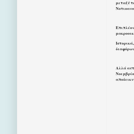
μεταξύ το
Νοτιοανα
Επιπλέον,
μακροοικ
Ιστορικά
διαφόρων
Αλλά αυτό
Νοεμβρίου
αποδεικν