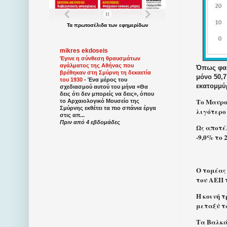
Τα
πρωτοσέλιδα
των
εφημερίδων
mikres ekdoseis
Έγινε η σύνθεση θραυσμάτων
αγάλματος της Αθήνας που
Όπως φαί
βρέθηκαν στη Σμύρνη τη δεκαετία
μόνο 50,7
του 1930
-
Ένα μέρος του
εκατομμύ
σχεδιασμού αυτού του μήνα «Θα
δεις ότι δεν μπορείς να δεις», όπου
Το Μαυρο
το Αρχαιολογικό Μουσείο της
Σμύρνης εκθέτει τα πιο σπάνια έργα
λιγότερο
στις απ...
Πριν από 4 εβδομάδες
Ως αποτέλ
-9,0% το 
Ο τομέας 
του ΑΕΠ τ
Η κοινή 
μεταξύ τ
Τα Βαλκά