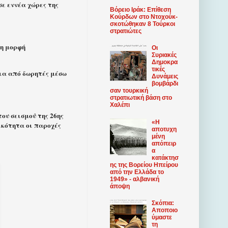
σε εννέα χώρες της
Βόρειο Ιράκ: Επίθεση
Κούρδων στο Ντοχούκ-
σκοτώθηκαν 8 Τούρκοι
στρατιώτες
τη μορφή
Οι
Συριακές
Δημοκρα
τικές
εια από δωρητές μέσω
Δυνάμεις
βομβάρδι
σαν τουρκική
στρατιωτική βάση στο
Χαλέπι
ου σεισμού της 26ης
«Η
ικότητα οι παροχές
αποτυχη
μένη
απόπειρ
α
κατάκτησ
ης της Βορείου Ηπείρου
από την Ελλάδα το
1949» - αλβανική
άποψη
Σκόπια:
Αποποιο
ύμαστε
τη