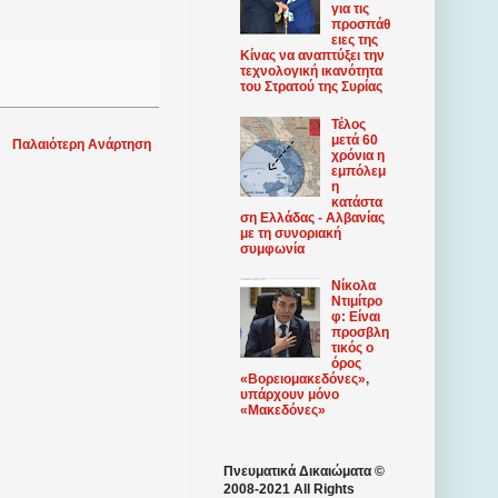
για τις
προσπάθ
ειες της
Κίνας να αναπτύξει την
τεχνολογική ικανότητα
του Στρατού της Συρίας
Τέλος
μετά 60
Παλαιότερη Ανάρτηση
χρόνια η
εμπόλεμ
η
κατάστα
ση Ελλάδας - Αλβανίας
με τη συνοριακή
συμφωνία
Νίκολα
Ντιμίτρο
φ: Είναι
προσβλη
τικός ο
όρος
«Βορειομακεδόνες»,
υπάρχουν μόνο
«Μακεδόνες»
Πνευματικά Δικαιώματα ©
2008-2021 All Rights