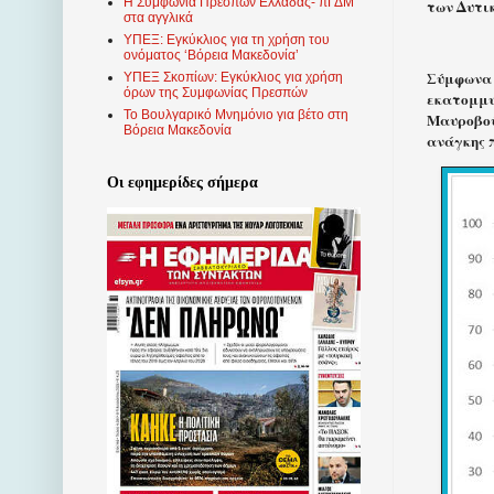
Η Συμφωνία Πρεσπών Ελλάδας- πΓΔΜ
των Δυτι
στα αγγλικά
ΥΠΕΞ: Εγκύκλιος για τη χρήση του
ονόματος ‘Βόρεια Μακεδονία’
Σύμφωνα 
ΥΠΕΞ Σκοπίων: Εγκύκλιος για χρήση
όρων της Συμφωνίας Πρεσπών
εκατομμυρ
Το Βουλγαρικό Μνημόνιο για βέτο στη
Μαυροβού
Βόρεια Μακεδονία
ανάγκης 
Οι εφημερίδες σήμερα