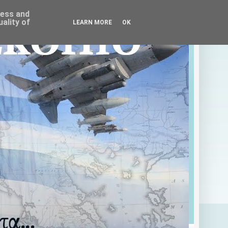
ress and
ality of
LEARN MORE
OK