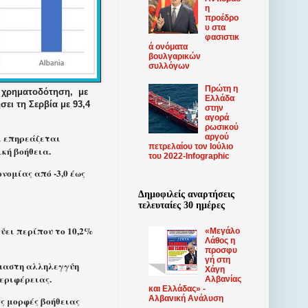
η
προέδρο
υ στα
φασιστικ
ά ονόματα
βουλγαρικών
συλλόγων
Πρώτη η
η χρηματοδότηση,
με
Ελλάδα
ει τη Σερβία με 93,4
στην
αγορά
ρωσικού
ι επηρεάζεται
αργού
πετρελαίου τον Ιούλιο
κή βοήθεια.
του 2022-Infographic
νομίας από -3,0 έως
Δημοφιλείς αναρτήσεις
τελευταίες 30 ημέρες
εύει περίπου το 10,2%
«Μεγάλο
Λάθος η
προσφυ
γή στη
ύμαστη αλληλεγγύη
Χάγη
Περιφέρειας.
Αλβανίας
και Ελλάδας» -
Αλβανική Ανάλυση
ες μορφές βοήθειας