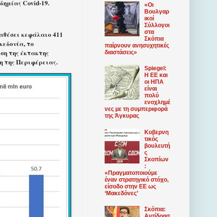
ημίας Covid-19.
«Οι
Βουλγαρ
ικοί
Σύλλογοι
στα
αθέσει κεφάλαιο 411
Σκόπια
κεδονία, το
παίρνουν ανησυχητικές
ση της έκτακτης
διαστάσεις»
η της Περιφέρειας.
Spiegel:
Η ΕΕ και
οι ΗΠΑ
είναι
πολύ
ενοχλημέ
νες με τη συμπεριφορά
της Άγκυρας
Κυβερνη
τικός
βουλευτή
ς
Σκοπίων
:
«Πραγματοποιούμε
έναν στρατηγικό στόχο,
είσοδο στην ΕΕ ως
‘Μακεδόνες’
Σκόπια:
Αντίδρασ