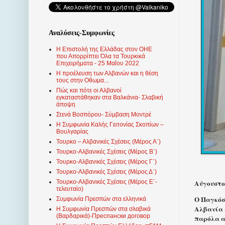
Αναλύσεις-Συμφωνίες
Η Επιστολή της Ελλάδας στον ΟΗΕ
που Απορρίπτει Όλα τα Τουρκικά
Επιχειρήματα - 25 Μαΐου 2022
Η προέλευση των Αλβανών και η θέση
τους στην Οθωμα...
Πώς και πότε οι Αλβανοί
εγκαταστάθηκαν στα Βαλκάνια- Σλαβική
άποψη
Στενά Βοσπόρου- Σύμβαση Μοντρέ
Η Συμφωνία Καλής Γειτονίας Σκοπίων –
Βουλγαρίας
Τουρκο – Αλβανικές Σχέσεις (Mέρος Α΄)
Τουρκο-Αλβανικές Σχέσεις (Μέρος Β΄)
Τουρκο-Αλβανικές Σχέσεις (Μέρος Γ΄)
Τουρκο-Αλβανικές Σχέσεις (Μέρος Δ΄)
Αύγουστος
Τουρκο-Αλβανικές Σχέσεις (Μέρος Ε΄-
τελευταίο)
Ο Παγκόσ
Συμφωνία Πρεσπών στα ελληνικά
Αλβανία 
Η Συμφωνία Πρεσπών στα σλαβικά
(Βαρδαρικά)-Преспански договор
παρόλα α