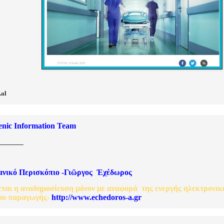
al
enic Information Team
ανικό
Περισκόπιο
-
Γιῶργος
Ἐχέδωρος
εται
η
αναδημοσίευση
μόνον
με
αναφορά
της
ενεργής
ηλεκτρονικ
ου
παραγωγής
-
http://www.echedoros-a.gr