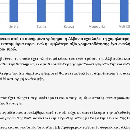
νεται από το συνημμένο γράφημα, η Αλβανία έχει λάβει τη χαμηλότερ
 εκατομμύρια ευρώ, ενώ η υψηλότερη αξία χρηματοδότησης έχει ωφελήσ
ρια ευρώ.
βούνιο, το οποίο έχει πληθυσμό κάτω του ενός τρίτου της Αλβανίας κα
 από την πανδημία, έλαβε περισσότερη χρηματοδότηση από την κοινοτι
εσμα της πανδημίας, η περιοχή θα αντιμετωπίσει συρρίκνωση της οικο
2020 και αργή ανάκαμψη.
που έχει πληγεί περισσότερο είναι ο τουρισμός, ο οποίος αντιπροσωπ
ης περιοχής.
τραγωδία που προκλήθηκε από τον ιό, είχε ως αποτέλεσμα την αξιοθα
ων χωρών της Νοτιοανατολικής Ευρώπης, όπως μεταξύ της ΕΕ και της 
νια και οι γείτονές τους στην ΕΕ πρόσφεραν ιατρικές δωρεές και άλλ