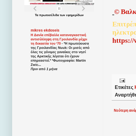
©
Βαλκ
Τα
πρωτοσέλιδα
των
εφημερίδων
Επιτρέπ
ηλεκτρ
mikres ekdoseis
Η Δανία επέβαλλε καταναγκαστική
http
s
:/
αντισύλληψη στη Γροιλανδία μέχρι
τη δεκαετία του ‘70
-
*Η πρωτεύουσα
της Γροιλανδίας Nuuk: Οι μισές από
όλες τις γόνιμες γυναίκες στο νησί
της Αρκτικής λέγεται ότι έχουν
επηρεαστεί.* *Φωτογραφία: Martin
Zwic...
Πριν από 1 μήνα
Ετικέτες
Αναρτήθ
Νεότερη ανά