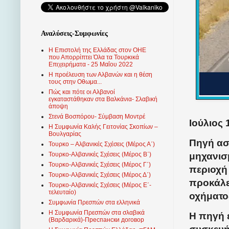
Αναλύσεις-Συμφωνίες
Η Επιστολή της Ελλάδας στον ΟΗΕ
που Απορρίπτει Όλα τα Τουρκικά
Επιχειρήματα - 25 Μαΐου 2022
Η προέλευση των Αλβανών και η θέση
τους στην Οθωμα...
Πώς και πότε οι Αλβανοί
εγκαταστάθηκαν στα Βαλκάνια- Σλαβική
άποψη
Στενά Βοσπόρου- Σύμβαση Μοντρέ
Ιούλιος 
Η Συμφωνία Καλής Γειτονίας Σκοπίων –
Βουλγαρίας
Πηγή ασ
Τουρκο – Αλβανικές Σχέσεις (Mέρος Α΄)
μηχανισ
Τουρκο-Αλβανικές Σχέσεις (Μέρος Β΄)
Τουρκο-Αλβανικές Σχέσεις (Μέρος Γ΄)
περιοχή 
Τουρκο-Αλβανικές Σχέσεις (Μέρος Δ΄)
προκάλ
Τουρκο-Αλβανικές Σχέσεις (Μέρος Ε΄-
τελευταίο)
οχήματο
Συμφωνία Πρεσπών στα ελληνικά
Η Συμφωνία Πρεσπών στα σλαβικά
Η πηγή 
(Βαρδαρικά)-Преспански договор