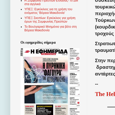
συσκευή
Η Συμφωνία Πρεσπών Ελλάδας- πΓΔΜ
στα αγγλικά
τουρκικ
ΥΠΕΞ: Εγκύκλιος για τη χρήση του
περιοχ
ονόματος ‘Βόρεια Μακεδονία’
ΥΠΕΞ Σκοπίων: Εγκύκλιος για χρήση
Τούρκων
όρων της Συμφωνίας Πρεσπών
(κουρδικ
Το Βουλγαρικό Μνημόνιο για βέτο στη
Βόρεια Μακεδονία
τροχούς
Οι εφημερίδες σήμερα
Στρατιω
τραυματί
Στην περ
δραστηρ
αντάρτες
--
The Hel