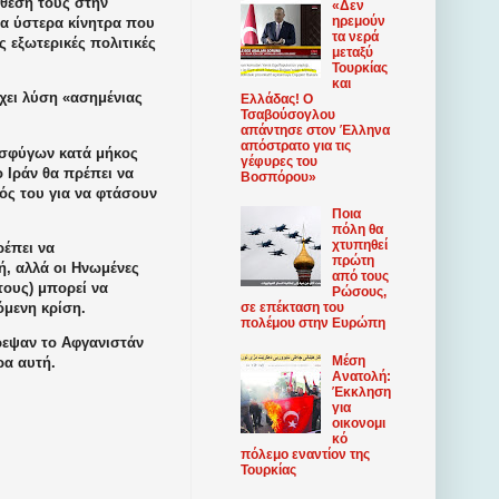
ίθεσή τους στην
«Δεν
ηρεμούν
να ύστερα κίνητρα που
τα νερά
ς εξωτερικές πολιτικές
μεταξύ
Τουρκίας
και
ρχει λύση «ασημένιας
Ελλάδας! Ο
Τσαβούσογλου
απάντησε στον Έλληνα
απόστρατο για τις
οσφύγων κατά μήκος
γέφυρες του
ο Ιράν θα πρέπει να
Βοσπόρου»
ός του για να φτάσουν
Ποια
πόλη θα
χτυπηθεί
ρέπει να
πρώτη
ή, αλλά οι Ηνωμένες
από τους
τους) μπορεί να
Ρώσους,
όμενη κρίση.
σε επέκταση του
πολέμου στην Ευρώπη
ρεψαν το Αφγανιστάν
Μέση
ρα αυτή.
Ανατολή:
Έκκληση
για
οικονομι
κό
πόλεμο εναντίον της
Τουρκίας