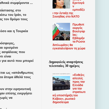
εθνικά συμφέροντα ...
Ερντογά
ν
εμποδίζε
ατάστασης στο
ι την ένταξη της
έσω του Ιράν, το
Σουηδίας στο ΝΑΤΟ
ας τον δρόμο τους
Πρωθυπ
ουργός
 όσο και η Τουρκία
Βουλγαρ
ίας:
Εβδομήν
τα Ρώσοι
ρόσφυγες,
διπλωμάτες θα
αι ορισμένο
εγκαταλείψουν τη χώρα
υς ασφάλειας που
ι είναι
ι για αυτό που μπορεί
Δημοφιλείς αναρτήσεις
τελευταίες 30 ημέρες
ζεται ως «απάνθρωπος
«Ευθείες
τα άτομα άθελά τους
απειλές
προς την
Ελλάδα
για την
υν στην ειρηνευτική
στρατιωτι
χαν επίσης ενεργήσει
κή υποστήριξη του
χωρίς να
Κιέβου», ρωσικό
δημοσίευμα