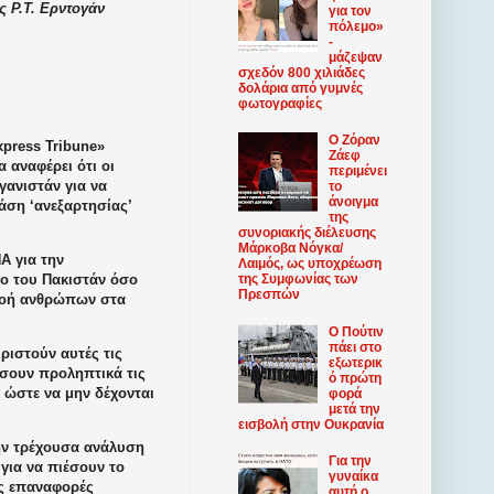
 Ρ.Τ. Ερντογάν
για τον
πόλεμο»
-
μάζεψαν
σχεδόν 800 χιλιάδες
δολάρια από γυμνές
φωτογραφίες
Ο Ζόραν
press Tribune»
Ζάεφ
 αναφέρει ότι οι
περιμένει
γανιστάν για να
το
άνοιγμα
τάση ‘ανεξαρτησίας’
της
συνοριακής διέλευσης
Μάρκοβα Νόγκα/
Α για την
Λαιμός, ως υποχρέωση
σο του Πακιστάν όσο
της Συμφωνίας των
Πρεσπών
η ροή ανθρώπων στα
Ο Πούτιν
πάει στο
ιριστούν αυτές τις
εξωτερικ
ώσουν προληπτικά τις
ό πρώτη
 ώστε να μην δέχονται
φορά
μετά την
εισβολή στην Ουκρανία
ην τρέχουσα ανάλυση
Για την
για να πιέσουν το
γυναίκα
ες επαναφορές
αυτή ο