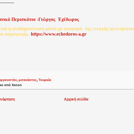
ανικό
Περισκόπιο
-
Γιῶργος
Ἐχέδωρος
εται
η
αναδημοσίευση
μόνον
με
αναφορά
της
ενεργής
ηλεκτρονικ
ου
παραγωγής
-
http
s
://www.echedoros-a.gr
φγανιστάν
,
μετανάστες
,
Τουρκία
κε από
Xenon
ανάρτηση
Αρχική σελίδα