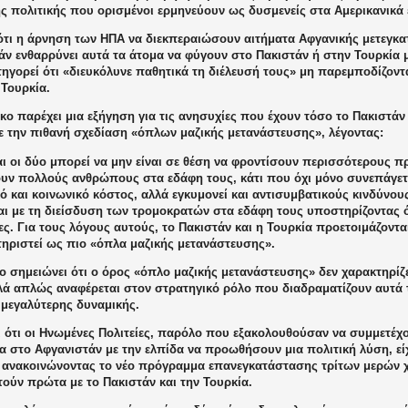
ς πολιτικής που ορισμένοι ερμηνεύουν ως δυσμενείς στα Αμερικανικά 
ότι η άρνηση των ΗΠΑ να διεκπεραιώσουν αιτήματα Αφγανικής μετεγκ
άν ενθαρρύνει αυτά τα άτομα να φύγουν στο Πακιστάν ή στην Τουρκία μ
ηγορεί ότι «διευκόλυνε παθητικά τη διέλευσή τους» μη παρεμποδίζοντ
 Τουρκία.
ο παρέχει μια εξήγηση για τις ανησυχίες που έχουν τόσο το Πακιστάν
με την πιθανή σχεδίαση «όπλων μαζικής μετανάστευσης», λέγοντας:
αι οι δύο μπορεί να μην είναι σε θέση να φροντίσουν περισσότερους π
υν πολλούς ανθρώπους στα εδάφη τους, κάτι που όχι μόνο συνεπάγετ
ό και κοινωνικό κόστος, αλλά εγκυμονεί και αντισυμβατικούς κινδύνο
αι με τη διείσδυση των τρομοκρατών στα εδάφη τους υποστηρίζοντας ότ
. Για τους λόγους αυτούς, το Πακιστάν και η Τουρκία προετοιμάζοντα
τηριστεί ως πιο «όπλα μαζικής μετανάστευσης».
ο σημειώνει ότι ο όρος «όπλο μαζικής μετανάστευσης» δεν χαρακτηρί
λά απλώς αναφέρεται στον στρατηγικό ρόλο που διαδραματίζουν αυτά 
 μεγαλύτερης δυναμικής.
 ότι οι Ηνωμένες Πολιτείες, παρόλο που εξακολουθούσαν να συμμετέχο
α στο Αφγανιστάν με την ελπίδα να προωθήσουν μια πολιτική λύση, εί
 ανακοινώνοντας το νέο πρόγραμμα επανεγκατάστασης τρίτων μερών 
ούν πρώτα με το Πακιστάν και την Τουρκία.