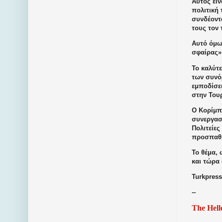
Αυτός είν
πολιτική
συνδέοντα
τους τον 
Αυτό όμως
σφαίρας»
Το καλύτ
των συνόρ
εμποδίσε
στην Τουρ
Ο Κορίμπκ
συνεργασ
Πολιτείε
προσπαθή
Το θέμα, 
και τώρα
Turkpress
--
The Hell