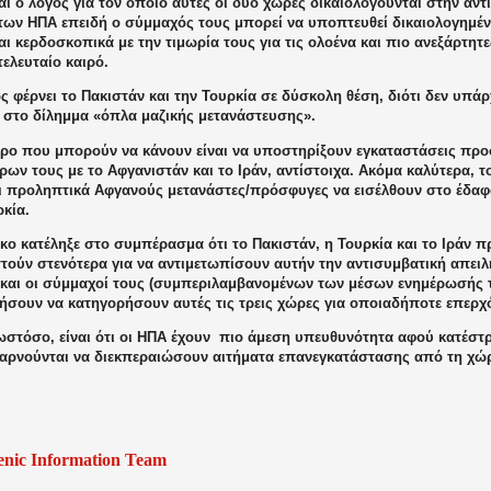
αι ο λόγος για τον οποίο αυτές οι δύο χώρες δικαιολογούνται στην αντ
 των ΗΠΑ επειδή ο σύμμαχός τους μπορεί να υποπτευθεί δικαιολογημέ
ι κερδοσκοπικά με την τιμωρία τους για τις ολοένα και πιο ανεξάρτητε
τελευταίο καιρό.
 φέρνει το Πακιστάν και την Τουρκία σε δύσκολη θέση, διότι δεν υπά
 στο δίλημμα «όπλα μαζικής μετανάστευσης».
ερο που μπορούν να κάνουν είναι να υποστηρίξουν εγκαταστάσεις πρ
ων τους με το Αφγανιστάν και το Ιράν, αντίστοιχα. Ακόμα καλύτερα, τ
ι προληπτικά Αφγανούς μετανάστες/πρόσφυγες να εισέλθουν στο έδαφ
κία.
ο κατέληξε στο συμπέρασμα ότι το Πακιστάν, η Τουρκία και το Ιράν π
τούν στενότερα για να αντιμετωπίσουν αυτήν την αντισυμβατική απειλ
ς και οι σύμμαχοί τους (συμπεριλαμβανομένων των μέσων ενημέρωσής 
σουν να κατηγορήσουν αυτές τις τρεις χώρες για οποιαδήποτε επερχ
ωστόσο, είναι ότι οι ΗΠΑ έχουν
πιο άμεση υπευθυνότητα αφού κατέστ
 αρνούνται να διεκπεραιώσουν αιτήματα επανεγκατάστασης από τη χώ
enic Information Team