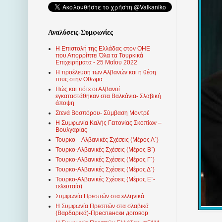
Αναλύσεις-Συμφωνίες
Η Επιστολή της Ελλάδας στον ΟΗΕ
που Απορρίπτει Όλα τα Τουρκικά
Επιχειρήματα - 25 Μαΐου 2022
Η προέλευση των Αλβανών και η θέση
τους στην Οθωμα...
Πώς και πότε οι Αλβανοί
εγκαταστάθηκαν στα Βαλκάνια- Σλαβική
άποψη
Στενά Βοσπόρου- Σύμβαση Μοντρέ
Η Συμφωνία Καλής Γειτονίας Σκοπίων –
Βουλγαρίας
Τουρκο – Αλβανικές Σχέσεις (Mέρος Α΄)
Τουρκο-Αλβανικές Σχέσεις (Μέρος Β΄)
Τουρκο-Αλβανικές Σχέσεις (Μέρος Γ΄)
Τουρκο-Αλβανικές Σχέσεις (Μέρος Δ΄)
Τουρκο-Αλβανικές Σχέσεις (Μέρος Ε΄-
τελευταίο)
Συμφωνία Πρεσπών στα ελληνικά
Η Συμφωνία Πρεσπών στα σλαβικά
(Βαρδαρικά)-Преспански договор