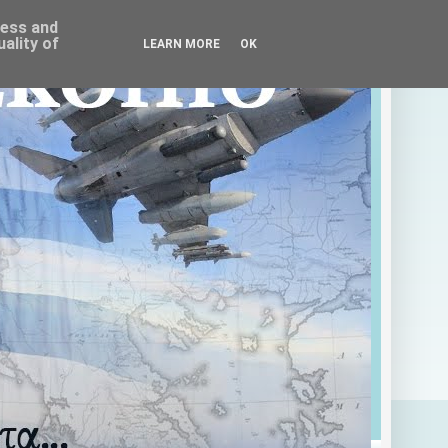
ress and
ality of
LEARN MORE
OK