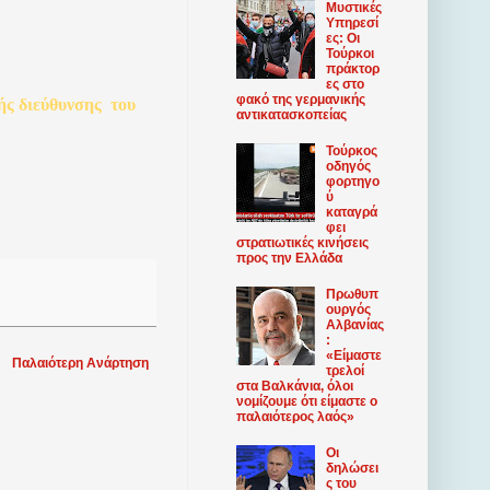
Μυστικές
Υπηρεσί
ες: Οι
Τούρκοι
πράκτορ
ες στο
φακό της γερμανικής
ής
διεύθυνσης
του
αντικατασκοπείας
Τούρκος
οδηγός
φορτηγο
ύ
καταγρά
φει
στρατιωτικές κινήσεις
προς την Ελλάδα
Πρωθυπ
ουργός
Αλβανίας
:
«Είμαστε
Παλαιότερη Ανάρτηση
τρελοί
στα Βαλκάνια, όλοι
νομίζουμε ότι είμαστε ο
παλαιότερος λαός»
Οι
δηλώσει
ς του