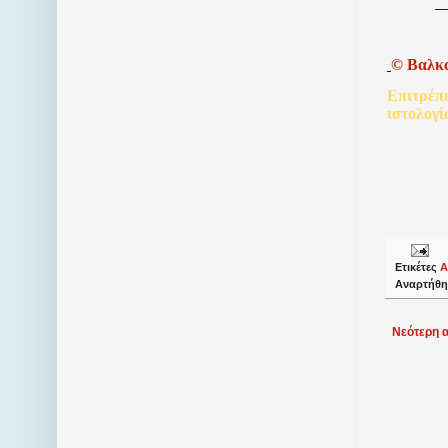
©
Βαλκ
Επιτρέπ
ιστολογί
Ετικέτες
Α
Αναρτήθη
Νεότερη 