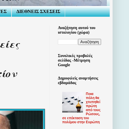
ΤΕΣ
ΔΙΕΘΝΕΙΣ ΣΧΕΣΕΙΣ
Αναζήτηση αυτού του
ιστολογίου (χώρα)
είες
Συνολικές προβολές
σελίδας -Μέτρηση
Google
ίον
Δημοφιλείς αναρτήσεις
εβδομάδας
Ποια
πόλη θα
χτυπηθεί
πρώτη
από τους
Ρώσους,
σε επέκταση του
πολέμου στην Ευρώπη