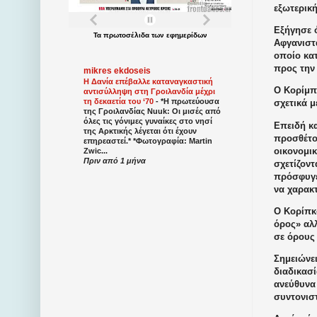
εξωτερική
Εξήγησε 
Τα
πρωτοσέλιδα
των
εφημερίδων
Αφγανιστ
οποίο κατ
προς την
mikres ekdoseis
Η Δανία επέβαλλε καταναγκαστική
Ο Κορίμπκ
αντισύλληψη στη Γροιλανδία μέχρι
τη δεκαετία του ‘70
-
*Η πρωτεύουσα
σχετικά 
της Γροιλανδίας Nuuk: Οι μισές από
όλες τις γόνιμες γυναίκες στο νησί
Επειδή κ
της Αρκτικής λέγεται ότι έχουν
προσθέτο
επηρεαστεί.* *Φωτογραφία: Martin
οικονομικ
Zwic...
Πριν από 1 μήνα
σχετίζοντ
πρόσφυγες
να χαρακ
Ο Κορίπκ
όρος» αλ
σε όρους
Σημειώνει
διαδικασί
ανεύθυνα
συντονιστ