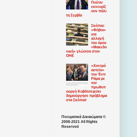
Πούτιν
εκνευρίζ
ουν πάλι
τη Σερβία
Σκόπια:
«Φόβοι»
για
αλλαγή
του όρου
«Μακεδο
νική» γλώσσα στον
ΟΗΕ
«Χοντρό
αστείο»
του Έντι
Ράμα με
τον
πρωθυπ
ουργό Κοβάτσεφσκι
δημιούργησε πρόβλημα
στα Σκόπια!
Πνευματικά Δικαιώματα ©
2008-2021 All Rights
Reserved