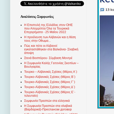
Αναλύσεις-Συμφωνίες
Η Επιστολή της Ελλάδας στον ΟΗΕ
που Απορρίπτει Όλα τα Τουρκικά
Επιχειρήματα - 25 Μαΐου 2022
Η προέλευση των Αλβανών και η θέση
τους στην Οθωμα...
Πώς και πότε οι Αλβανοί
εγκαταστάθηκαν στα Βαλκάνια- Σλαβική
άποψη
Στενά Βοσπόρου- Σύμβαση Μοντρέ
Η Συμφωνία Καλής Γειτονίας Σκοπίων –
Βουλγαρίας
Τουρκο – Αλβανικές Σχέσεις (Mέρος Α΄)
Τουρκο-Αλβανικές Σχέσεις (Μέρος Β΄)
Τουρκο-Αλβανικές Σχέσεις (Μέρος Γ΄)
Τουρκο-Αλβανικές Σχέσεις (Μέρος Δ΄)
Τουρκο-Αλβανικές Σχέσεις (Μέρος Ε΄-
τελευταίο)
Συμφωνία Πρεσπών στα ελληνικά
Η Συμφωνία Πρεσπών στα σλαβικά
(Βαρδαρικά)-Преспански договор