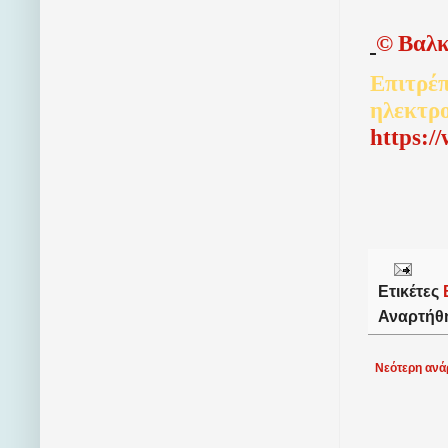
©
Βαλκ
Επιτρέπ
ηλεκτρ
http
s
:/
Ετικέτες
Αναρτήθ
Νεότερη ανά