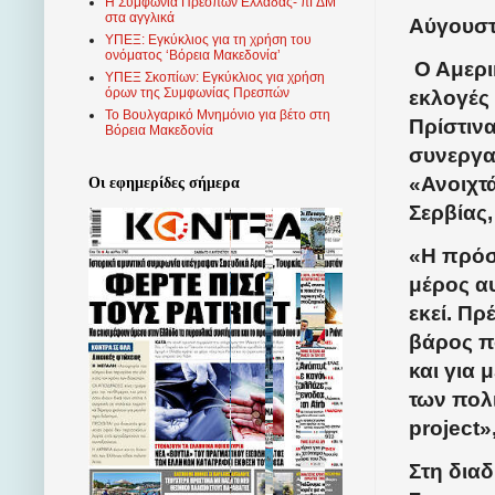
Η Συμφωνία Πρεσπών Ελλάδας- πΓΔΜ
στα αγγλικά
Αύγουστ
ΥΠΕΞ: Εγκύκλιος για τη χρήση του
ονόματος ‘Βόρεια Μακεδονία’
Ο Αμερι
ΥΠΕΞ Σκοπίων: Εγκύκλιος για χρήση
όρων της Συμφωνίας Πρεσπών
εκλογές
Το Βουλγαρικό Μνημόνιο για βέτο στη
Πρίστινα
Βόρεια Μακεδονία
συνεργα
«Ανοιχτ
Οι εφημερίδες σήμερα
Σερβίας,
«Η πρόσ
μέρος αυ
εκεί. Πρ
βάρος π
και για 
των πολ
project
»
Στη δια