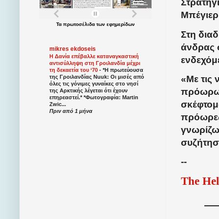
Στρατηγι
Μπέγιερ 
Τα
πρωτοσέλιδα
των
εφημερίδων
Στη διαδ
άνδρας σ
mikres ekdoseis
Η Δανία επέβαλλε καταναγκαστική
ενδεχόμ
αντισύλληψη στη Γροιλανδία μέχρι
τη δεκαετία του ‘70
-
*Η πρωτεύουσα
«Με τις 
της Γροιλανδίας Nuuk: Οι μισές από
όλες τις γόνιμες γυναίκες στο νησί
πρόωρων
της Αρκτικής λέγεται ότι έχουν
επηρεαστεί.* *Φωτογραφία: Martin
σκέφτομ
Zwic...
Πριν από 1 μήνα
πρόωρες
γνωρίζω 
συζήτησ
--
The Hel